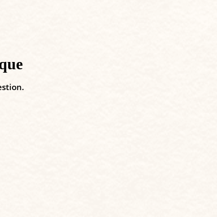
ique
estion.