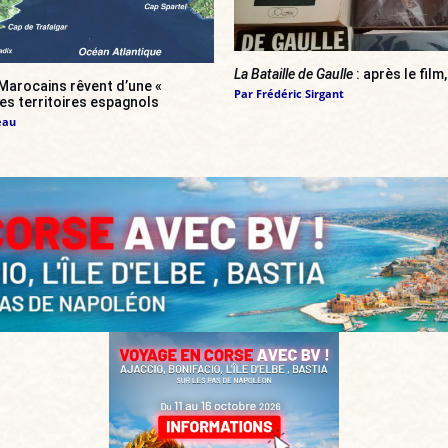
La Bataille de Gaulle
: après le film,
Marocains rêvent d’une «
Par
Frédéric Sirgant
es territoires espagnols
eau