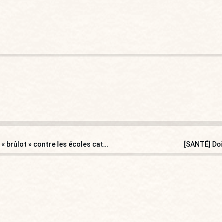
Rapport sur le financement de l’enseignement privé : un « brûlot » contre les écoles catholiques
[SANTÉ] Doi