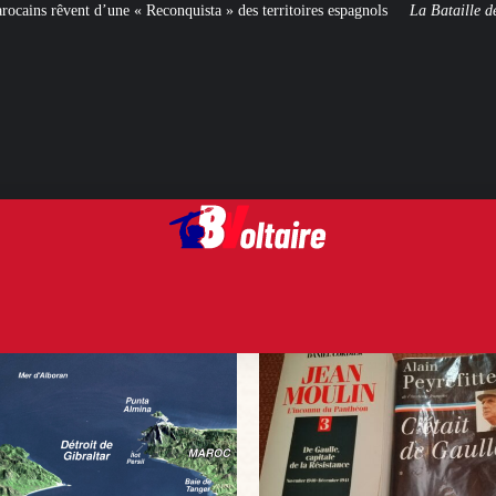
 des territoires espagnols
La Bataille de Gaulle
: après le film, les livres !