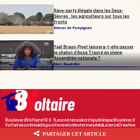
Rave-party illégale dans les Deux-
Sèvres : les agriculteurs sur tous les
fronts
Alienor de Pompignan
Yaël Braun-Pivet laissera-t-elle passer
le chahut d’Assa Traoré en pleine
Assemblée nationale ?
Marc Baudriller
Boulevard Voltaire 10.6.1 Les contenus écrits publiés par Boulevard
Voltaire sont mis à disposition selon les termes de la Licence Creative
Commons Attribution – Pas d’Utilisation Commerciale – Partage dans les
PARTAGER CET ARTICLE
Mêmes Conditions 2.0 France