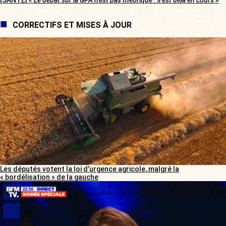
[SANTÉ]
« Le débat sur la GPA n’est pas théorique : il est déjà en cours »
CORRECTIFS ET MISES À JOUR
Les députés votent la loi d’urgence agricole, malgré la
« bordélisation » de la gauche