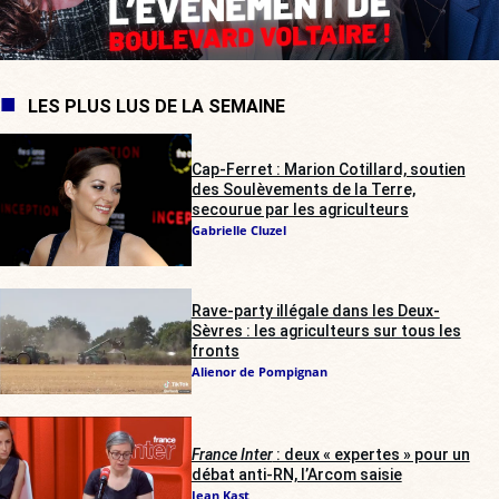
LES PLUS LUS DE LA SEMAINE
Cap-Ferret : Marion Cotillard, soutien
des Soulèvements de la Terre,
secourue par les agriculteurs
Gabrielle Cluzel
Rave-party illégale dans les Deux-
Sèvres : les agriculteurs sur tous les
fronts
Alienor de Pompignan
France Inter
: deux « expertes » pour un
débat anti-RN, l’Arcom saisie
Jean Kast