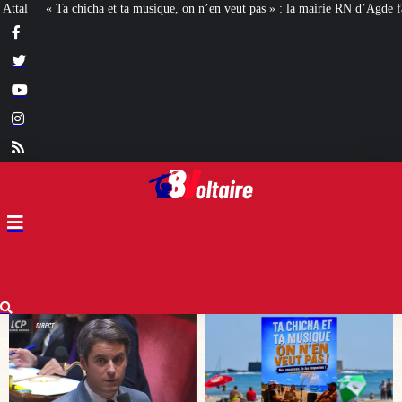
 n’en veut pas » : la mairie RN d’Agde face à la meute « antiraciste »
La ha