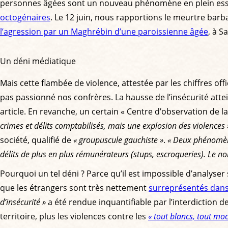
personnes âgées sont un nouveau phénomène en plein essor
octogénaires
. Le 12 juin, nous rapportions le meurtre barb
l’agression par un Maghrébin d’une paroissienne âgée
, à S
Un déni médiatique
Mais cette flambée de violence, attestée par les chiffres off
pas passionné nos confrères. La hausse de l’insécurité atte
article. En revanche, un certain « Centre d’observation de l
crimes et délits comptabilisés, mais une explosion des violences 
société, qualifié de
« groupuscule gauchiste »
.
« Deux phénomène
délits de plus en plus rémunérateurs (stups, escroqueries). Le no
Pourquoi un tel déni ? Parce qu’il est impossible d’analyser
que les étrangers sont très nettement
surreprésentés dans 
d’insécurité »
a été rendue inquantifiable par l’interdiction d
territoire, plus les violences contre les
« tout blancs, tout mo