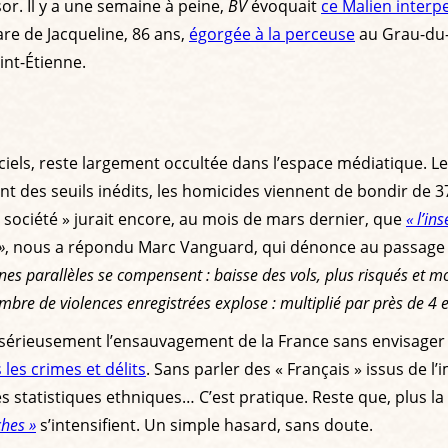
. Il y a une semaine à peine,
BV
évoquait
ce Malien interpe
are de Jacqueline, 86 ans,
égorgée à la perceuse
au Grau-du-R
aint-Étienne.
iciels, reste largement occultée dans l’espace médiatique. Le 
int des seuils inédits, les homicides viennent de bondir de 
a société » jurait encore, au mois de mars dernier, que
« l’in
»
, nous a répondu Marc Vanguard, qui dénonce au passage
s parallèles se compensent : baisse des vols, plus risqués et mo
mbre de violences enregistrées explose : multiplié par près de 4 
 sérieusement l’ensauvagement de la France sans envisager ses
les crimes et délits
. Sans parler des « Français » issus de l
es statistiques ethniques… C’est pratique. Reste que, plus l
ches »
s’intensifient. Un simple hasard, sans doute.