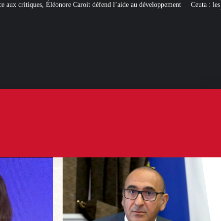
roit défend l’aide au développement
Ceuta : les
« ingérences étrangères »
pour