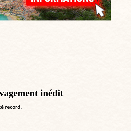
uvagement inédit
té record.