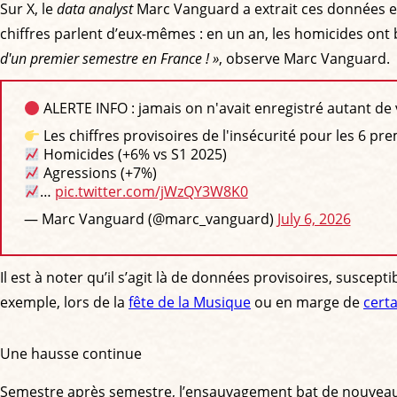
Sur X, le
data analyst
Marc Vanguard a extrait ces données et 
chiffres parlent d’eux-mêmes : en un an, les homicides ont b
d'un premier semestre en France ! »
, observe Marc Vanguard.
ALERTE INFO : jamais on n'avait enregistré autant de 
Les chiffres provisoires de l'insécurité pour les 6 p
Homicides (+6% vs S1 2025)
Agressions (+7%)
…
pic.twitter.com/jWzQY3W8K0
— Marc Vanguard (@marc_vanguard)
July 6, 2026
Il est à noter qu’il s’agit là de données provisoires, susc
exemple, lors de la
fête de la Musique
ou en marge de
cert
Une hausse continue
Semestre après semestre, l’ensauvagement bat de nouveau