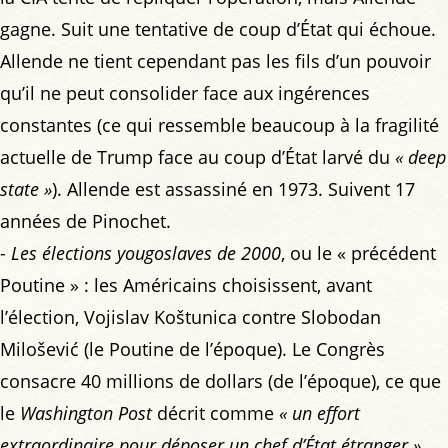
gagne. Suit une tentative de coup d’État qui échoue.
Allende ne tient cependant pas les fils d’un pouvoir
qu’il ne peut consolider face aux ingérences
constantes (ce qui ressemble beaucoup à la fragilité
actuelle de Trump face au coup d’État larvé du
« deep
state »
). Allende est assassiné en 1973. Suivent 17
années de Pinochet.
-
Les élections yougoslaves de 2000
, ou le « précédent
Poutine » : les Américains choisissent, avant
l’élection, Vojislav Koštunica contre Slobodan
Milošević (le Poutine de l’époque). Le Congrès
consacre 40 millions de dollars (de l’époque), ce que
le
Washington Post
décrit comme
« un effort
extraordinaire pour déposer un chef d’État étranger »
.