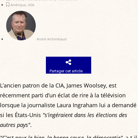
Amérique
,
USA
André Archimbaud
Partager cet article
L’ancien patron de la CIA, James Woolsey, est
récemment parti d’un éclat de rire à la télévision
lorsque la journaliste Laura Ingraham lui a demandé
si les États-Unis
"s’ingéraient dans les élections des
autres pays"
.
"C’est pour le bien, la bonne cause, la démocratie"
, a-t-il