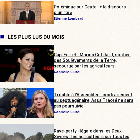
Polémique sur Ceuta : « le discours
d’un roi »
Etienne Lombard
LES PLUS LUS DU MOIS
Cap-Ferret : Marion Cotillard, soutien
des Soulèvements de la Terre,
secourue par les agriculteurs
Gabrielle Cluzel
Trouble à l’Assemblée : contrairement
au septuagénaire, Assa Traoré ne sera
pas poursuivie
Gabrielle Cluzel
Rave-party illégale dans les Deux-
Sèvres : les agriculteurs sur tous les