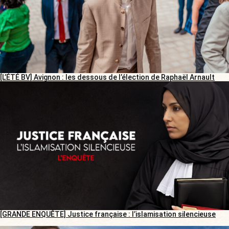
[L’ÉTÉ BV] Avignon : les dessous de l’élection de Raphaël Arnault
[GRANDE ENQUÊTE] Justice française : l’islamisation silencieuse