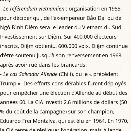
-
Le référendum vietnamien
: organisation en 1955
pour décider qui, de l’ex-empereur Bảo Đại ou de
Ngô Đình Diệm sera le leader du Vietnam du Sud.
Investissement sur Diệm. Sur 400.000 électeurs
inscrits, Diệm obtient… 600.000 voix. Diệm continue
d’être soutenu jusqu’à son renversement en 1963
après avoir rué dans les brancards.
-
Le cas Salvador Allende
(Chili), ou le « précédent
Trump ». Des efforts considérables furent déployés
pour empêcher une élection d’Allende au début des
années 60. La CIA investit 2,6 millions de dollars (50
% du coût de la campagne) sur son champion,
Eduardo Frei Montalva, qui est élu en 1964. En 1970,
la CIA tente de répliquer l’opération, mais Allende