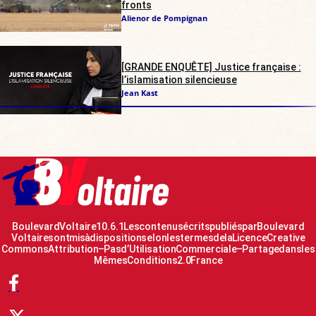
fronts
Alienor de Pompignan
[GRANDE ENQUÊTE] Justice française :
l’islamisation silencieuse
Jean Kast
Boulevard Voltaire 10.6.1 Les contenus écrits publiés par Boulevard
Voltaire sont mis à disposition selon les termes de la Licence Creative
Commons Attribution – Pas d’Utilisation Commerciale – Partage dans les
Mêmes Conditions 2.0 France