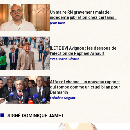
Un maire RN gravement malade :
indécente jubilation chez certains…
Jean Kast
[L’ÉTÉ BV] Avignon : les dessous de
l’élection de Raphaël Arnault
Yves-Marie Sévillia
Affaire Lyhanna : un nouveau rapport
qui tombe comme un cruel bilan pour
Darmanin
Frédéric Sirgant
SIGNÉ DOMINIQUE JAMET