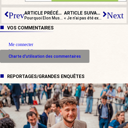
ARTICLE PRÉCÉDENT
ARTICLE SUIVANT
Prev
Next
Pourquoi Elon Musk parle du Démon à propos de l’intelligence artificielle
« Je n’ai pas été exclu du bureau politique du fait de ma proximité avec Marion Maréchal-Le Pen »
VOS COMMENTAIRES
Me connecter
M'inscrire à l'espace commentaire
Charte d'utilisation des commentaires
REPORTAGES/GRANDES ENQUÊTES