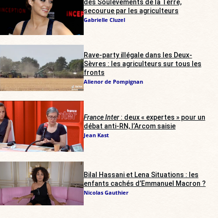
des Soulèvements de la Terre,
secourue par les agriculteurs
Gabrielle Cluzel
Rave-party illégale dans les Deux-
Sèvres : les agriculteurs sur tous les
fronts
Alienor de Pompignan
France Inter
: deux « expertes » pour un
débat anti-RN, l’Arcom saisie
Jean Kast
Bilal Hassani et Lena Situations : les
enfants cachés d’Emmanuel Macron ?
Nicolas Gauthier