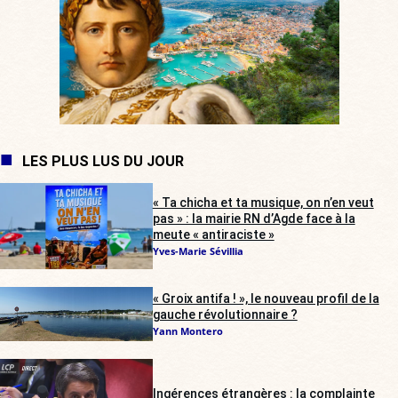
LES PLUS LUS DU JOUR
« Ta chicha et ta musique, on n’en veut
pas » : la mairie RN d’Agde face à la
meute « antiraciste »
Yves-Marie Sévillia
« Groix antifa ! », le nouveau profil de la
gauche révolutionnaire ?
Yann Montero
Ingérences étrangères : la complainte