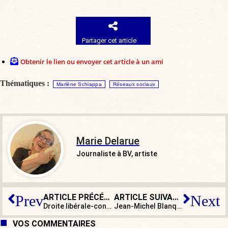
Partager cet article
Obtenir le lien ou envoyer cet article à un ami
Thématiques :
Marlène Schiappa
Réseaux sociaux
Marie Delarue
Journaliste à BV, artiste
ARTICLE PRÉCÉDENT
ARTICLE SUIVANT
Prev
Next
Droite libérale-conservatrice : stupeur et tremblements
Jean-Michel Blanquer veut « lutter contre la désinformation ». Et la réforme du lycée, on en parle ?
VOS COMMENTAIRES