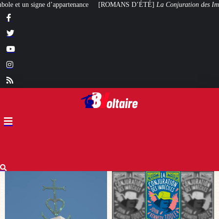
ROMANS D’ÉTÉ]
La Conjuration des Imbéciles
, ou la bêtise moderne en roue