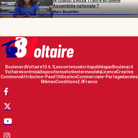
le chahut d’Assa Traoré en pleine
Assemblée nationale ?
Marc Baudriller
Boulevard Voltaire 10.6.1 Les contenus écrits publiés par Boulevard
Voltaire sont mis à disposition selon les termes de la Licence Creative
Commons Attribution – Pas d’Utilisation Commerciale – Partage dans les
Mêmes Conditions 2.0 France