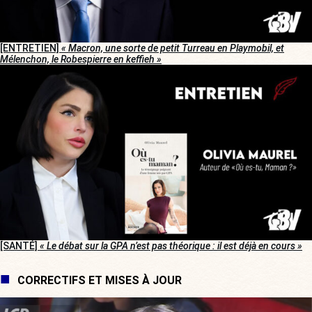
[ENTRETIEN]
« Macron, une sorte de petit Turreau en Playmobil, et
Mélenchon, le Robespierre en keffieh »
[SANTÉ]
« Le débat sur la GPA n’est pas théorique : il est déjà en cours »
CORRECTIFS ET MISES À JOUR