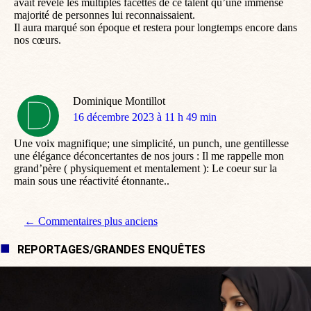
avait révélé les multiples facettes de ce talent qu’une immense
majorité de personnes lui reconnaissaient.
Il aura marqué son époque et restera pour longtemps encore dans
nos cœurs.
Dominique Montillot
dit
16 décembre 2023 à 11 h 49 min
:
Une voix magnifique; une simplicité, un punch, une gentillesse
une élégance déconcertantes de nos jours : Il me rappelle mon
grand’père ( physiquement et mentalement ): Le coeur sur la
main sous une réactivité étonnante..
Navigation de commentaire
← Commentaires plus anciens
REPORTAGES/GRANDES ENQUÊTES