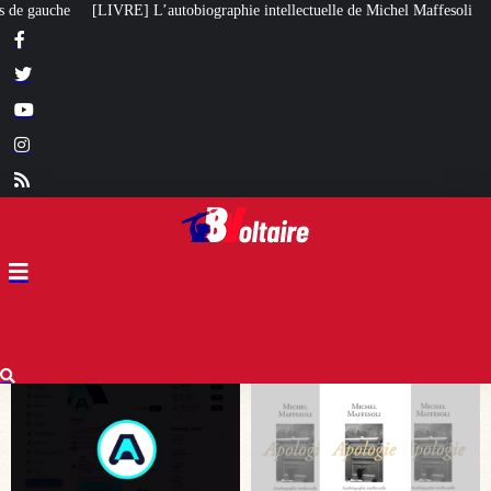
phie intellectuelle de Michel Maffesoli
Pour regagner son influence en Afr