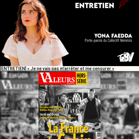
[ENTRETIEN] « Je ne vais pas m’arrêter et me censurer »