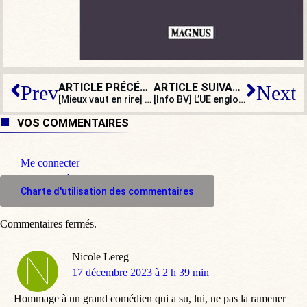
ARTICLE PRÉCÉDENT
ARTICLE SUIVANT
Prev
Next
[Mieux vaut en rire] Pourquoi tant de haine contre les Jordan et les Kévin ?
[Info BV] L’UE engloutit des millions dans des recherches sur l’extrême droite
VOS COMMENTAIRES
Me connecter
M'inscrire à l'espace commentaire
Charte d'utilisation des commentaires
Commentaires fermés.
Nicole Lereg
dit
17 décembre 2023 à 2 h 39 min
:
Hommage à un grand comédien qui a su, lui, ne pas la ramener