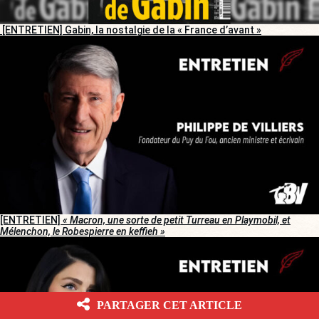
[ENTRETIEN] Gabin, la nostalgie de la « France d’avant »
[ENTRETIEN]
« Macron, une sorte de petit Turreau en Playmobil, et
Mélenchon, le Robespierre en keffieh »
PARTAGER CET ARTICLE