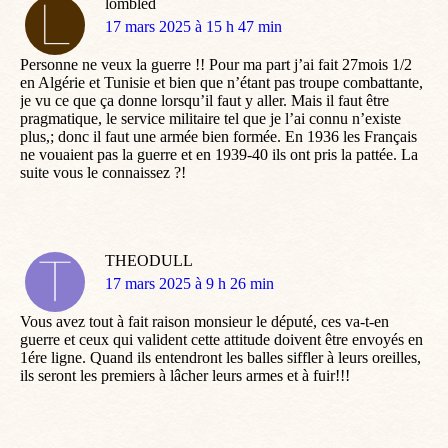
lombled
dit
17 mars 2025 à 15 h 47 min
:
Personne ne veux la guerre !! Pour ma part j’ai fait 27mois 1/2
en Algérie et Tunisie et bien que n’étant pas troupe combattante,
je vu ce que ça donne lorsqu’il faut y aller. Mais il faut être
pragmatique, le service militaire tel que je l’ai connu n’existe
plus,; donc il faut une armée bien formée. En 1936 les Français
ne vouaient pas la guerre et en 1939-40 ils ont pris la pattée. La
suite vous le connaissez ?!
THEODULL
dit
17 mars 2025 à 9 h 26 min
:
Vous avez tout à fait raison monsieur le député, ces va-t-en
guerre et ceux qui valident cette attitude doivent être envoyés en
1ére ligne. Quand ils entendront les balles siffler à leurs oreilles,
ils seront les premiers à lâcher leurs armes et à fuir!!!