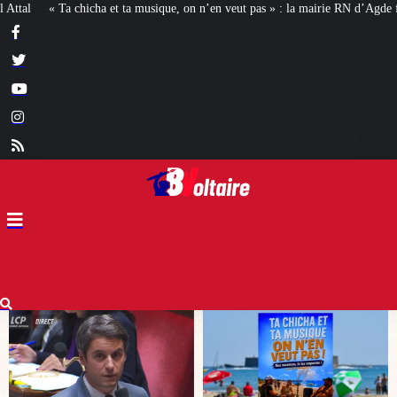
on n’en veut pas » : la mairie RN d’Agde face à la meute « antiraciste »
La h