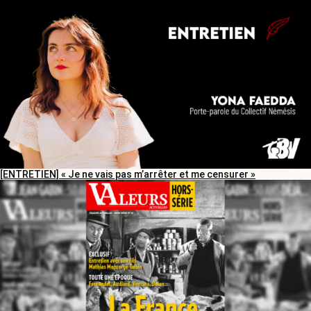
[ENTRETIEN] « Je ne vais pas m’arrêter et me censurer »