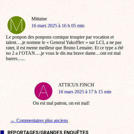
Mittaine
dit
16 mars 2025 à 16 h 05 min
:
Le ponpon des ponpons comique troupier par vocation et
talent….je nomme le « General Yakofflev » sur LCI, a ne pas
rater, il est meme meilleur que Bruno Lemaire. Et ce type a été
no 2 a l’OTAN….je vous le dis ma brave dame…ont est mal
barres…..
ATTICUS FINCH
dit
16 mars 2025 à 17 h 15 min
:
On est mal patron, on est mal!
Navigation de commentaire
← Commentaires plus anciens
REPORTAGES/GRANDES ENQUÊTES