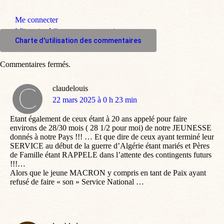
Me connecter
M'inscrire à l'espace commentaire
Charte d'utilisation des commentaires
Commentaires fermés.
claudelouis
dit
22 mars 2025 à 0 h 23 min
:
Etant également de ceux étant à 20 ans appelé pour faire
environs de 28/30 mois ( 28 1/2 pour moi) de notre JEUNESSE
donnés à notre Pays !!! … Et que dire de ceux ayant terminé leur
SERVICE au début de la guerre d’Algérie étant mariés et Pères
de Famille étant RAPPELE dans l’attente des contingents futurs
!!!…
Alors que le jeune MACRON y compris en tant de Paix ayant
refusé de faire « son » Service National …