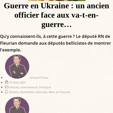
Guerre en Ukraine : un ancien
officier face aux va-t-en-
guerre…
Qu’y connaissent-ils, à cette guerre ? Le député RN de
Fleurian demande aux députés bellicistes de montrer
l'exemple.
Arnaud Florac
15 mars 2025
Articles
,
International
,
Politique
Ukraine
,
Assemblée nationale
,
Marc de Fleurian