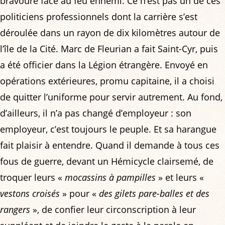
bravoure face au feu ennemi. Ce n’est pas un de ces
politiciens professionnels dont la carrière s’est
déroulée dans un rayon de dix kilomètres autour de
l’île de la Cité. Marc de Fleurian a fait Saint-Cyr, puis
a été officier dans la Légion étrangère. Envoyé en
opérations extérieures, promu capitaine, il a choisi
de quitter l’uniforme pour servir autrement. Au fond,
d’ailleurs, il n’a pas changé d’employeur : son
employeur, c’est toujours le peuple. Et sa harangue
fait plaisir à entendre. Quand il demande à tous ces
fous de guerre, devant un Hémicycle clairsemé, de
troquer leurs «
mocassins à pampilles
» et leurs «
vestons croisés
» pour «
des gilets pare-balles et des
rangers
», de confier leur circonscription à leur