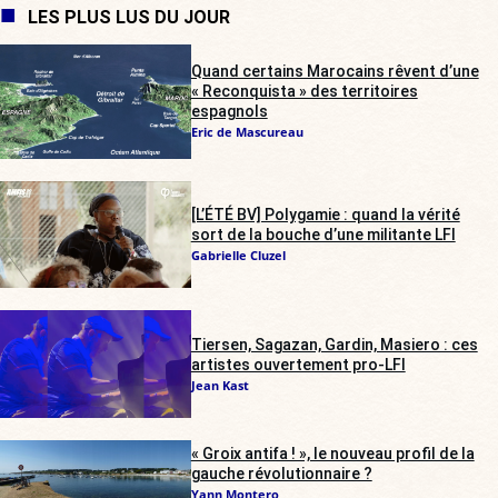
LES PLUS LUS DU JOUR
Quand certains Marocains rêvent d’une
« Reconquista » des territoires
espagnols
Eric de Mascureau
[L’ÉTÉ BV] Polygamie : quand la vérité
sort de la bouche d’une militante LFI
Gabrielle Cluzel
Tiersen, Sagazan, Gardin, Masiero : ces
artistes ouvertement pro-LFI
Jean Kast
« Groix antifa ! », le nouveau profil de la
gauche révolutionnaire ?
Yann Montero