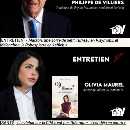
[ENTRETIEN]
« Macron, une sorte de petit Turreau en Playmobil, et
Mélenchon, le Robespierre en keffieh »
[SANTÉ]
« Le débat sur la GPA n’est pas théorique : il est déjà en cours »