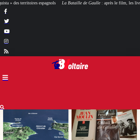
 Bataille de Gaulle
: après le film, les livres !
[CINÉMA]
De la Comédie-F