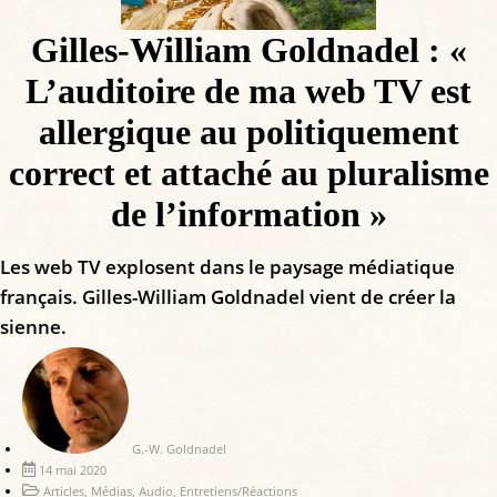
Gilles-William Goldnadel : «
L’auditoire de ma web TV est
allergique au politiquement
correct et attaché au pluralisme
de l’information »
Les web TV explosent dans le paysage médiatique
français. Gilles-William Goldnadel vient de créer la
sienne.
G.-W. Goldnadel
14 mai 2020
Articles
,
Médias
,
Audio
,
Entretiens/Réactions