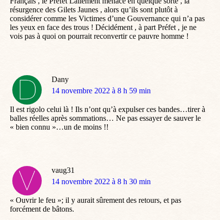
Français , le Préfet Lallement menace en quelque sorte , la
résurgence des Gilets Jaunes , alors qu’ils sont plutôt à
considérer comme les Victimes d’une Gouvernance qui n’a pas
les yeux en face des trous ! Décidément , à part Préfet , je ne
vois pas à quoi on pourrait reconvertir ce pauvre homme !
Dany
dit
14 novembre 2022 à 8 h 59 min
:
Il est rigolo celui là ! Ils n’ont qu’à expulser ces bandes…tirer à
balles réelles après sommations… Ne pas essayer de sauver le
« bien connu »…un de moins !!
vaug31
dit
14 novembre 2022 à 8 h 30 min
:
« Ouvrir le feu »; il y aurait sûrement des retours, et pas
forcément de bâtons.