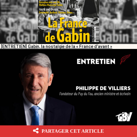
[ENTRETIEN] Gabin, la nostalgie de la « France d’avant »
[ENTRETIEN]
« Macron, une sorte de petit Turreau en Playmobil, et
PARTAGER CET ARTICLE
Mélenchon, le Robespierre en keffieh »