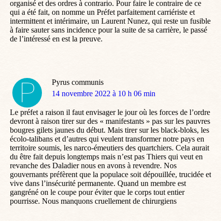
organisé et des ordres à contrario. Pour faire le contraire de ce
qui a été fait, on nomme un Préfet parfaitement carriériste et
intermittent et intérimaire, un Laurent Nunez, qui reste un fusible
à faire sauter sans incidence pour la suite de sa carrière, le passé
de l’intéressé en est la preuve.
Pyrus communis
dit
14 novembre 2022 à 10 h 06 min
:
Le préfet a raison il faut envisager le jour où les forces de l’ordre
devront à raison tirer sur des « manifestants » pas sur les pauvres
bougres gilets jaunes du début. Mais tirer sur les black-bloks, les
écolo-talibans et d’autres qui veulent transformer notre pays en
territoire soumis, les narco-émeutiers des quartchiers. Cela aurait
du être fait depuis longtemps mais n’est pas Thiers qui veut en
revanche des Daladier nous en avons à revendre. Nos
gouvernants préfèrent que la populace soit dépouillée, trucidée et
vive dans l’insécurité permanente. Quand un membre est
gangréné on le coupe pour éviter que le corps tout entier
pourrisse. Nous manquons cruellement de chirurgiens