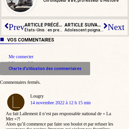
Chroniqueur à BV, professeur d'Histoire
ARTICLE PRÉCÉDENT
ARTICLE SUIVANT
Prev
Next
États-Unis : en prenant la Chambre des représentants, que pourraient faire les républicains ? (2/2)
Adolescent poignardé à Paris : renforts policiers pour « éviter un match retour »
VOS COMMENTAIRES
Me connecter
M'inscrire à l'espace commentaire
Charte d'utilisation des commentaires
Commentaires fermés.
Lougry
dit
14 novembre 2022 à 12 h 15 min
:
Au fait Lallement il n’est pas responsable national de « La
Mer »?!
Alors qu’il commence par faire son boulot et par refuser les