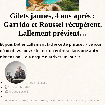
Gilets jaunes, 4 ans après :
Garrido et Roussel récupèrent,
Lallement prévient…
Et puis Didier Lallement lâche cette phrase : « Le jour
où on devra ouvrir le feu, on entrera dans une autre
dimension. Cela risque d'arriver un jour. »
Frédéric Sirgant
13 novembre 2022
Articles
,
Société
Emmanuel Macron
,
Raquel Garrido
,
Gilets jaunes
,
Didier Lallement
,
Fabien Roussel