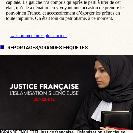
capitale. La gauche n’a compris qu’après le parti à tirer de cet
élan, qu’elle a dénaturé en y voyant une occasion de prendre le
pouvoir en France, et accessoirement d’égorger les prêtres en
toute impunité. On était loin du patriotisme, à ce moment.
Navigation de commentaire
← Commentaires plus anciens
REPORTAGES/GRANDES ENQUÊTES
[GRANDE ENQUÊTE] Justice française : l’islamisation silencieuse