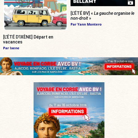
[L’ÉTÉ BV] «
La gauche organise le
non-droit
»
Par
Yann Montero
[L’ÉTÉ D’IXÈNE] Départ en
vacances
Par
Ixene