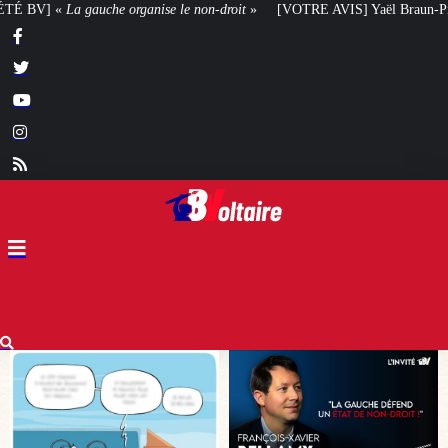
n-droit
»
[VOTRE AVIS] Yaël Braun-Pivet doit-elle renoncer à son projet arc