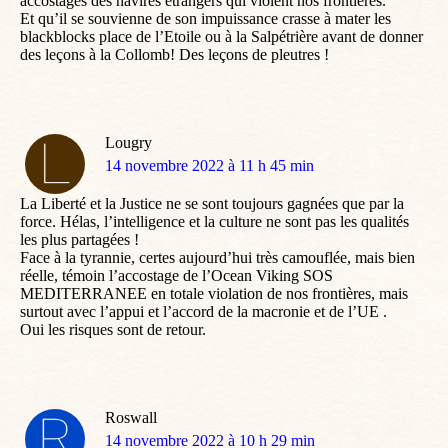
accostages des navires étrangers qui violent nos frontières.
Et qu’il se souvienne de son impuissance crasse à mater les
blackblocks place de l’Etoile ou à la Salpétrière avant de donner
des leçons à la Collomb! Des leçons de pleutres !
Lougry
dit
14 novembre 2022 à 11 h 45 min
:
La Liberté et la Justice ne se sont toujours gagnées que par la
force. Hélas, l’intelligence et la culture ne sont pas les qualités
les plus partagées !
Face à la tyrannie, certes aujourd’hui très camouflée, mais bien
réelle, témoin l’accostage de l’Ocean Viking SOS
MEDITERRANEE en totale violation de nos frontières, mais
surtout avec l’appui et l’accord de la macronie et de l’UE .
Oui les risques sont de retour.
Roswall
dit
14 novembre 2022 à 10 h 29 min