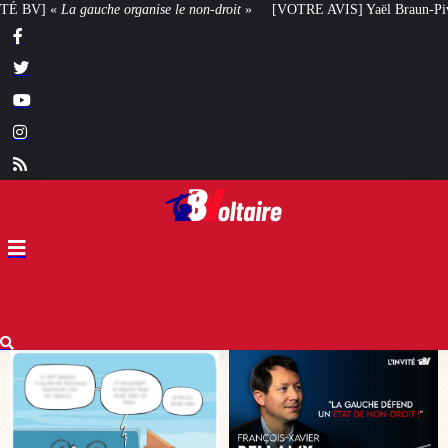
n-droit
»
[VOTRE AVIS] Yaël Braun-Pivet doit-elle renoncer à son projet ar