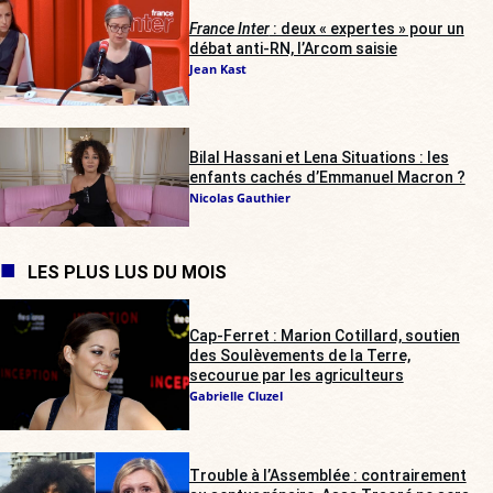
France Inter
: deux « expertes » pour un
débat anti-RN, l’Arcom saisie
Jean Kast
Bilal Hassani et Lena Situations : les
enfants cachés d’Emmanuel Macron ?
Nicolas Gauthier
LES PLUS LUS DU MOIS
Cap-Ferret : Marion Cotillard, soutien
des Soulèvements de la Terre,
secourue par les agriculteurs
Gabrielle Cluzel
Trouble à l’Assemblée : contrairement