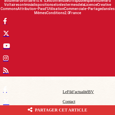
Boulevard Voltaire 10.6.1 Les contenus écrits publiés par Boulevard
Voltaire sont mis à disposition selon les termes de la Licence Creative
Commons Attribution – Pas d’Utilisation Commerciale – Partage dans les
Mêmes Conditions 2.0 France
© 2007-2026 Boulevard Voltaire
Le Fil d’actualité BV
Contact
PARTAGER CET ARTICLE
Qui sommes-nous ?