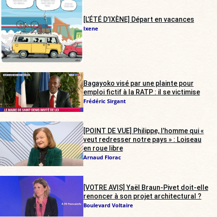
[L’ÉTÉ D’IXÈNE] Départ en vacances
Ixene
Bagayoko visé par une plainte pour
emploi fictif à la RATP : il se victimise
Frédéric Sirgant
[POINT DE VUE] Philippe, l’homme qui «
veut redresser notre pays » : Loiseau
en roue libre
Arnaud Florac
[VOTRE AVIS] Yaël Braun-Pivet doit-elle
renoncer à son projet architectural ?
Boulevard Voltaire