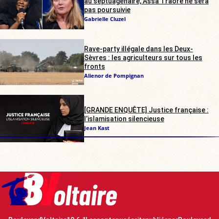
au septuagénaire, Assa Traoré ne sera
pas poursuivie
Gabrielle Cluzel
Rave-party illégale dans les Deux-
Sèvres : les agriculteurs sur tous les
fronts
Alienor de Pompignan
[GRANDE ENQUÊTE] Justice française :
l’islamisation silencieuse
Jean Kast