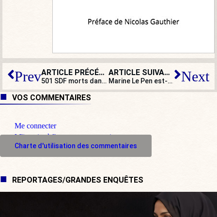
ARTICLE PRÉCÉDENT
ARTICLE SUIVANT
Prev
Next
501 SDF morts dans la rue en 2016, mais on achète des hôtels pour les migrants…
Marine Le Pen est-elle le diable ?
VOS COMMENTAIRES
Me connecter
M'inscrire à l'espace commentaire
Charte d'utilisation des commentaires
REPORTAGES/GRANDES ENQUÊTES