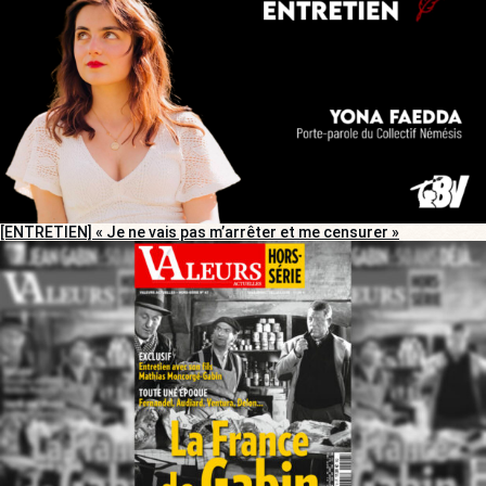
[ENTRETIEN] « Je ne vais pas m’arrêter et me censurer »