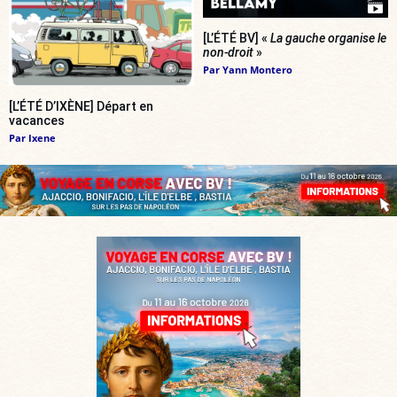
[L’ÉTÉ BV] «
La gauche organise le
non-droit
»
Par
Yann Montero
[L’ÉTÉ D’IXÈNE] Départ en
vacances
Par
Ixene