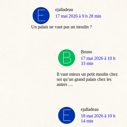
ejalladeau
dit
17 mai 2026 à 9 h 28 min
:
Un palais ne vaut pas un moulin ?
Bruno
dit
17 mai 2026 à 10 h
:
33 min
Il vaut mieux un petit moulin chez
soi qu’un grand palais chez les
autres …
ejalladeau
dit
18 mai 2026 à 10 h
:
14 min