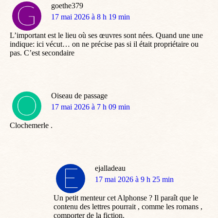
goethe379
dit
17 mai 2026 à 8 h 19 min
:
L’important est le lieu où ses œuvres sont nées. Quand une une
indique: ici vécut… on ne précise pas si il était propriétaire ou
pas. C’est secondaire
Oiseau de passage
dit
17 mai 2026 à 7 h 09 min
:
Clochemerle .
ejalladeau
dit
17 mai 2026 à 9 h 25 min
:
Un petit menteur cet Alphonse ? Il paraît que le
contenu des lettres pourrait , comme les romans ,
comporter de la fiction.