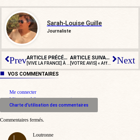
Sarah-Louise Guille
Journaliste
ARTICLE PRÉCÉDENT
ARTICLE SUIVANT
Prev
Next
[VIVE LA FRANCE] À Niedermorschwihr, le Suisse d’église a 20 ans !
[VOTRE AVIS] « Affaire Brigifle » : Brigitte Macron doit-elle s’expliquer ?
VOS COMMENTAIRES
Me connecter
M'inscrire à l'espace commentaire
Charte d'utilisation des commentaires
Commentaires fermés.
Loutronne