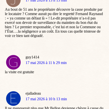
dit
17 mai 2026 à 13 h 13 min
:
Au bout de 51 ans le propriétaire découvre la casse produite par
le locataire ? Comme aurait pu dire le regretté Fernand Raynaud
: « ya comme un défaut là » ! Le-dit propriétaire n’a-t-il pas
exercé son devoir de surveillance du maintien du bon état du
bien ? Le premier responsable, c’est lui et non la Commune ou
l’État….la négligence a un coût. En tous cas quelle tristesse de
voir ce bien tant dégradé.
guy1414
dit
17 mai 2026 à 11 h 29 min
:
la visite est gratuite
ejalladeau
dit
17 mai 2026 à 10 h 13 min
:
Il ne manquerait plus que Mr Bellon devienne chèvre à cause du