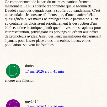
Ce comportement de la part du maire est particulièrement
malhonnête. Je suis atterrée d’apprendre que le Moulin de
Daudet a subi des dégradations, a souffert du vandalisme. C’est
un scandale ! Je constate d’ailleurs que, d’une manière hélas
quasi générale, les maires ne protègent pas le patrimoine. Bien
au contraire, ils choisissent prioritairement la destruction d’un
édifice, même historique, plutôt que d’investir des capitaux pour
leur restauration, privilégiant les parkings ou cédant aux offres
de promoteurs avides. Ainsi, des lieux magnifiques disparaissent
à jamais pour laisser place à des immeubles hideux et des
populations souvent indésirables.
duriez
dit
17 mai 2026 à 8 h 41 min
:
encore une fillusion
guy1414
dit
17 mai 2026 à 8 h 26 min