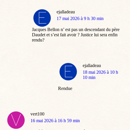
ejalladeau
dit
17 mai 2026 à 9 h 30 min
:
Jacques Bellon n’ est pas un descendant du père
Daudet et s’est fait avoir ? Justice lui sera enfin
rendu?
ejalladeau
dit
18 mai 2026 à 10 h
:
10 min
Rendue
vert100
dit
16 mai 2026 à 16 h 59 min
: