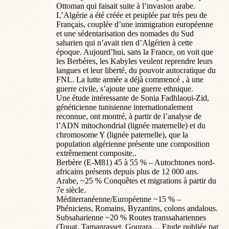
Ottoman qui faisait suite à l’invasion arabe.
L’Algérie a été créée et peuplée par très peu de
Français, couplée d’une immigration européenne
et une sédentarisation des nomades du Sud
saharien qui n’avait rien d’Algérien à cette
époque. Aujourd’hui, sans la France, on voit que
les Berbères, les Kabyles veulent reprendre leurs
langues et leur liberté, du pouvoir autocratique du
FNL. La lutte armée a déjà commencé , à une
guerre civile, s’ajoute une guerre ethnique.
Une étude intéressante de Sonia Fadhlaoui-Zid,
généticienne tunisienne internationalement
reconnue, ont montré, à partir de l’analyse de
l’ADN mitochondrial (lignée maternelle) et du
chromosome Y (lignée paternelle), que la
population algérienne présente une composition
extrêmement composite..
Berbère (E-M81) 45 à 55 % – Autochtones nord-
africains présents depuis plus de 12 000 ans.
Arabe, ~25 % Conquêtes et migrations à partir du
7e siècle.
Méditerranéenne/Européenne ~15 % –
Phéniciens, Romains, Byzantins, colons andalous.
Subsaharienne ~20 % Routes transsahariennes
(Touat, Tamanrasset, Gourara… Etude publiée par