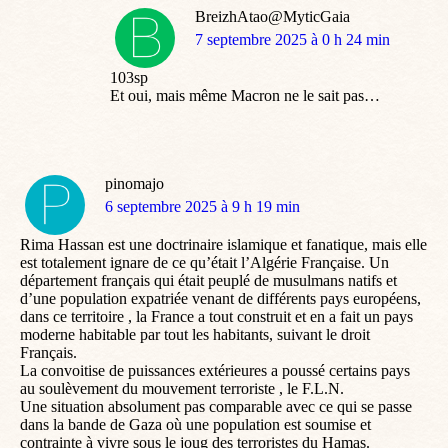
BreizhAtao@MyticGaia
dit
7 septembre 2025 à 0 h 24 min
:
103sp
Et oui, mais même Macron ne le sait pas…
pinomajo
dit
6 septembre 2025 à 9 h 19 min
:
Rima Hassan est une doctrinaire islamique et fanatique, mais elle
est totalement ignare de ce qu’était l’Algérie Française. Un
département français qui était peuplé de musulmans natifs et
d’une population expatriée venant de différents pays européens,
dans ce territoire , la France a tout construit et en a fait un pays
moderne habitable par tout les habitants, suivant le droit
Français.
La convoitise de puissances extérieures a poussé certains pays
au soulèvement du mouvement terroriste , le F.L.N.
Une situation absolument pas comparable avec ce qui se passe
dans la bande de Gaza où une population est soumise et
contrainte à vivre sous le joug des terroristes du Hamas.