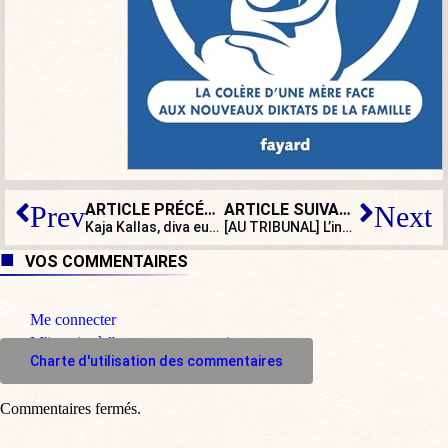
ARTICLE PRÉCÉDENT
ARTICLE SUIVANT
Prev
Next
Kaja Kallas, diva européiste qui réécrit l’histoire de la Seconde Guerre mondiale
[AU TRIBUNAL] L’influenceur Amine Mojito jugé pour ses canulars à la seringue
VOS COMMENTAIRES
Me connecter
M'inscrire à l'espace commentaire
Charte d'utilisation des commentaires
Commentaires fermés.