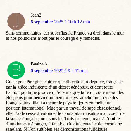
Jean2
dit
6 septembre 2025 à 10 h 12 min
:
Sans commentaires ,car superflus ,la France va droit dans le mur
et nos politiciens n’ont pas le courage d’y remedier.
Baalzack
dit
6 septembre 2025 à 9 h 55 min
:
Ce ne peut être plus clair ce que dit cette eurodéputée, française
par la grâce indulgente d’un décret généreux, et dont toute
l’action politique prouve qu’elle n’a que faire du code moral des
élus, élus pour oeuvrer au bien du pays, améliorant la vie des
Français, travaillant à mettre le pays toujours en meilleure
position international. Mue par un travail de sape obsessionnel,
elle n’a de cesse d’enfoncer le clou arabo-musulman au coeur de
la socité française, non sous les Trois couleurs, mais à l’ombre
d’un drapeau étranger, il faut bien le dire, entaché de terrorisme
sanglant. Si l’on suit bien ses démonstrations juridiques