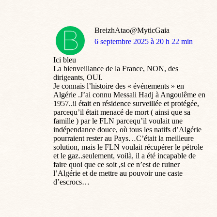
BreizhAtao@MyticGaia
dit
6 septembre 2025 à 20 h 22 min
:
Ici bleu
La bienveillance de la France, NON, des
dirigeants, OUI.
Je connais l’histoire des « événements » en
Algérie .J’ai connu Messali Hadj à Angoulême en
1957..il était en résidence surveillée et protégée,
parcequ’il était menacé de mort ( ainsi que sa
famille ) par le FLN parcequ’il voulait une
indépendance douce, où tous les natifs d’Algérie
pourraient rester au Pays…C’était la meilleure
solution, mais le FLN voulait récupérer le pétrole
et le gaz..seulement, voilà, il a été incapable de
faire quoi que ce soit ,si ce n’est de ruiner
l’Algérie et de mettre au pouvoir une caste
d’escrocs…