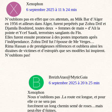
Xenophon
dit
6 septembre 2025 à 11 h 24 min
:
N’oublions pas en effet que ces attentats, au Milk Bar d’Alger
en 1956 et ailleurs dans Alger, furent perpétrés par Zohra Drif et
Djamila Bouhired, toutes deux » femmes de main » d’Ali la
pointe et Ycef Saadi, terroristes sanglants du Fln.
Elles furent ensuite promesse à des postes importants après
l’indépendance. Zohra Drif fut l’épouse de Me Verges…
Rima Hassan a de prestigieuses références et oubliera ainsi les
dizaines de victimes et d’estropiés que ses modèles lui inspirent.
N’oublions pas!
BreizhAtao@MyticGaia
dit
6 septembre 2025 à 20 h 25 min
:
Xenophon
Nous n’oublions pas .La route est longue, et pour
elle ce ne sera pas
forcément un long chemin semé de roses…mais
peut-être d’épines.