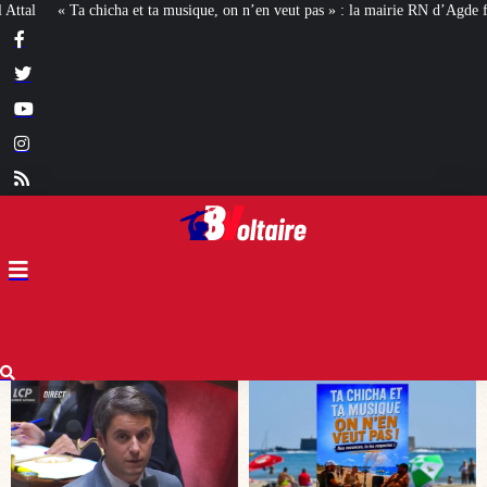
n n’en veut pas » : la mairie RN d’Agde face à la meute « antiraciste »
La ha