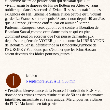
eu comme maître de pensée celui qui déclarait que « lui
vivant,jamais le drapeau du Fln ne flottera sur Alger »…sans
oublier que dans les accords d’Evian ,IL se soumettait à toutes
exigences du Fln…même le Sahara et son pétrole qu’il voulait
garder.La France sombre depuis 63 ans et non depuis 40 ans.Pas
que la France ,l’Europe entière: car on aurait dû virer du
Parlement Européen ceux qui ont voté contre la libération de
Boaulam Sansal,comme cette dame mais ce qui est pire
,comment peut on accepter que l’on puisse demander aux
députés européens de VOTER pour ou contre la LIBÉRATION
de Boualam Sansal,défenseur de la Démocratie,symbole de
l’EUROPE ? Faut donc pas s’étonner que les RimaHassan
soient devenus des Idoles pour nos jeunes !
ici bleu
dit
6 septembre 2025 à 11 h 38 min
:
« l’extrême bienveillance de la France à l’endroit du FLN » et
donc de ses crimes atroces résulte aussi de 50 ans de repentance
injustifiée, masochiste et à sens unique. Merci pour les victimes
du FLN! Ma famille en fait partie.