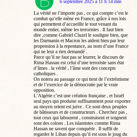
dit
6 septembre 2025 à 11 h 14 min
:
La vérité ne l’importe pas , ce qui compte c’est le
combat qu’elle mène en France, grâce à nos lois
qui permettent d’accueillir le tout venant du
monde entier, même les terroristes . Il faut bien
dire ,comme Gabriel Cluzel le souligne bien, que
les Darmanin et Macron les aident bien par leur
propension à la repentance, au nom d’une France
qui ne leur a rien demandé .
Parce qu’il ne faut pas se leurrer, le discours de
Rima Hassan est celui d’une terroriste sans état
d’âmes . la vérité , l’âme sont des concepts
catholiques .
On notera au passage ce qui tient de l’extrémisme
et de l’exercice de la démocratie par le vraie
opposition.
L’Algérie c’est une création française , et Israël
seul pays qui produise suffisamment pour exporter
au moyen orient est juive . Ce sont deux peuples
de bâtisseurs et de constructeurs . Cherchez pas ,
tout ceux qui labourent , construisent et soignent
sont des colons . Les islamistes comme Rima
Hassan ne savent que conquérir . Il suffit de
regarder le Liban depuis qu’il est sous le joug du