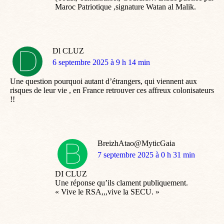
Maroc Patriotique ,signature Watan al Malik.
Dl CLUZ
dit
6 septembre 2025 à 9 h 14 min
:
Une question pourquoi autant d’étrangers, qui viennent aux
risques de leur vie , en France retrouver ces affreux colonisateurs
!!
BreizhAtao@MyticGaia
dit
7 septembre 2025 à 0 h 31 min
:
DI CLUZ
Une réponse qu’ils clament publiquement.
« Vive le RSA,,,vive la SECU. »