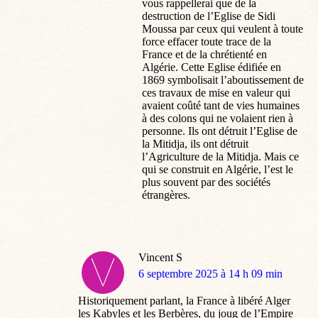
vous rappellerai que de la
destruction de l’Eglise de Sidi
Moussa par ceux qui veulent à toute
force effacer toute trace de la
France et de la chrétienté en
Algérie. Cette Eglise édifiée en
1869 symbolisait l’aboutissement de
ces travaux de mise en valeur qui
avaient coûté tant de vies humaines
à des colons qui ne volaient rien à
personne. Ils ont détruit l’Eglise de
la Mitidja, ils ont détruit
l’Agriculture de la Mitidja. Mais ce
qui se construit en Algérie, l’est le
plus souvent par des sociétés
étrangères.
Vincent S
dit
6 septembre 2025 à 14 h 09 min
:
Historiquement parlant, la France à libéré Alger
les Kabyles et les Berbères, du joug de l’Empire