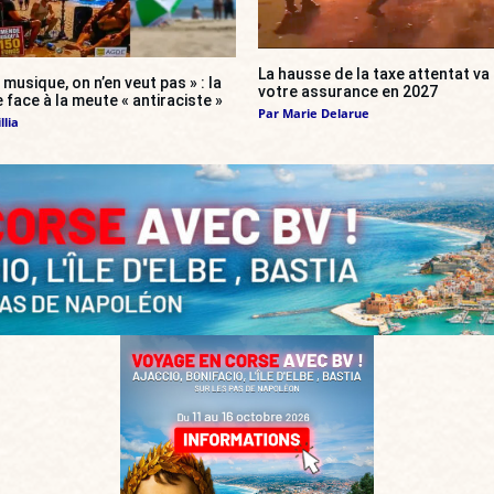
La hausse de la taxe attentat v
 musique, on n’en veut pas » : la
votre assurance en 2027
 face à la meute « antiraciste »
Par
Marie Delarue
llia