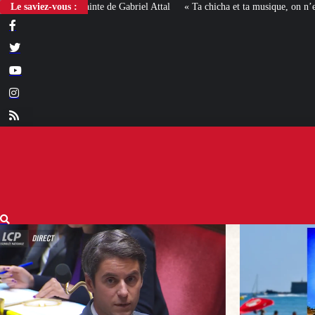
Le saviez-vous :
« Ta chicha et ta musique, on n’en veut pas » : la mairie RN d’