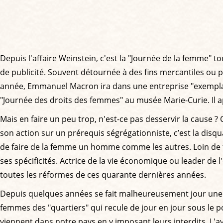
Depuis l'affaire Weinstein, c'est la "Journée de la femme" t
de publicité. Souvent détournée à des fins mercantiles ou p
année, Emmanuel Macron ira dans une entreprise "exemplaire
"Journée des droits des femmes" au musée Marie-Curie. Il a
Mais en faire un peu trop, n'est-ce pas desservir la cause
son action sur un prérequis ségrégationniste, c’est la disq
de faire de la femme un homme comme les autres. Loin de tou
ses spécificités. Actrice de la vie économique ou leader de l'
toutes les réformes de ces quarante dernières années.
Depuis quelques années se fait malheureusement jour une om
femmes des "quartiers" qui recule de jour en jour sous le 
viennent dans notre pays en y imposant leurs interdits. L'