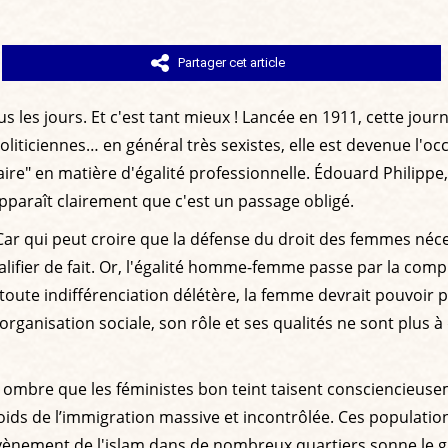
Partager cet article
ous les jours. Et c'est tant mieux ! Lancée en 1911, cette j
oliticiennes… en général très sexistes, elle est devenue l'
" en matière d'égalité professionnelle. Édouard Philippe, q
pparaît clairement que c'est un passage obligé.
 ? Car qui peut croire que la défense du droit des femmes 
ualifier de fait. Or, l'égalité homme-femme passe par la co
te indifférenciation délétère, la femme devrait pouvoir part
organisation sociale, son rôle et ses qualités ne sont plus à d
bre que les féministes bon teint taisent consciencieusement
poids de l’immigration massive et incontrôlée. Ces populati
avènement de l'islam dans de nombreux quartiers sonne le gl