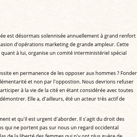
ournée est désormais solennisée annuellement à grand renfort
occasion d'opérations marketing de grande ampleur. Cette
uant à lui, organise un comité interministériel spécial
nécessite en permanence de les opposer aux hommes ? Fonder
mplémentarité et non par l'oppostion. Nous devrions refuser
iciper à la vie de la cité en étant considérée avec toutes
émontrer. Elle a, d'ailleurs, été un acteur très actif de
 et qu'il est urgent d'aborder. Il s'agit du droit des
ons qui ne portent pas sur nous un regard occidental
as de la liberté des femmes qui n'y ont plus guère de