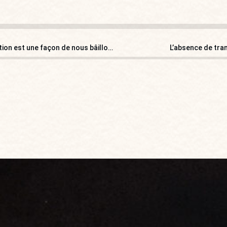
« Cette volonté de limiter les amendements de l’opposition est une façon de nous bâillonner ! »
L’absence de tra