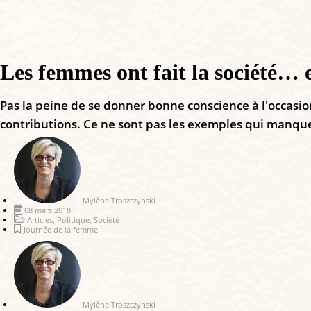
Les femmes ont fait la société… el
Pas la peine de se donner bonne conscience à l'occasio
contributions. Ce ne sont pas les exemples qui manqu
Mylène Troszczynski
08 mars 2018
Articles
,
Politique
,
Société
Journée de la femme
Mylène Troszczynski