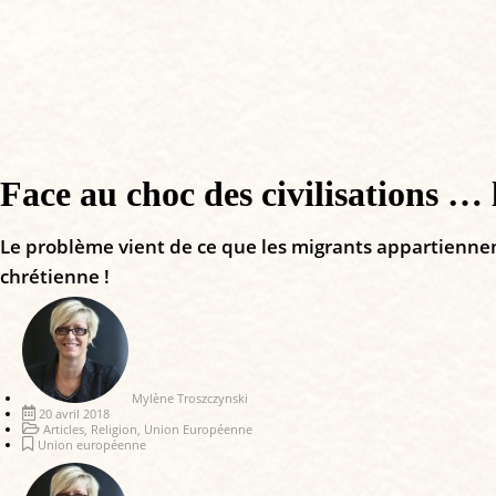
Face au choc des civilisations … 
Le problème vient de ce que les migrants appartiennent 
chrétienne !
Mylène Troszczynski
20 avril 2018
Articles
,
Religion
,
Union Européenne
Union européenne