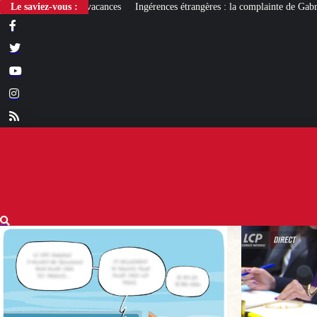
Le saviez-vous :
Ingérences étrangères : la complainte de Gabriel Attal
« Ta chicha et ta