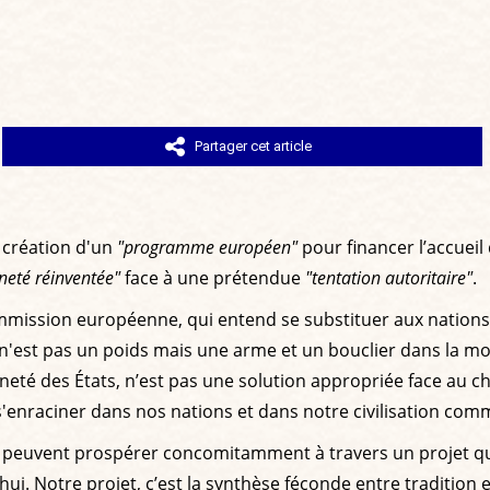
Partager cet article
a création d'un
"programme européen"
pour financer l’accueil
neté réinventée"
face à une prétendue
"tentation autoritaire"
.
 Commission européenne, qui entend se substituer aux nation
n'est pas un poids mais une arme et un bouclier dans la mond
neté des États, n’est pas une solution appropriée face au ch
 s'enraciner dans nos nations et dans notre civilisation co
 peuvent prospérer concomitamment à travers un projet qui s
. Notre projet, c’est la synthèse féconde entre tradition et