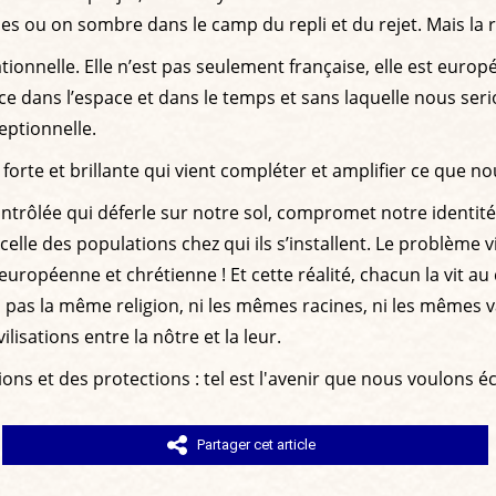
es ou on sombre dans le camp du repli et du rejet. Mais la ré
sationnelle. Elle n’est pas seulement française, elle est euro
ce dans l’espace et dans le temps et sans laquelle nous se
ceptionnelle.
forte et brillante qui vient compléter et amplifier ce que n
rôlée qui déferle sur notre sol, compromet notre identité e
lle des populations chez qui ils s’installent. Le problème vi
on européenne et chrétienne ! Et cette réalité, chacun la vit
as la même religion, ni les mêmes racines, ni les mêmes va
lisations entre la nôtre et la leur.
ions et des protections : tel est l'avenir que nous voulons éc
Partager cet article