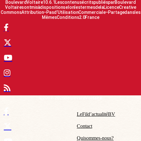
Boulevard Voltaire 10.6.1 Les contenus écrits publiés par Boulevard
Voltaire sont mis à disposition selon les termes de la Licence Creative
Commons Attribution – Pas d’Utilisation Commerciale – Partage dans les
Mêmes Conditions 2.0 France
© 2007-2026 Boulevard Voltaire
Le Fil d’actualité BV
Contact
Qui sommes-nous ?