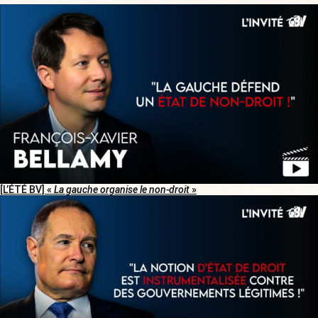
[L’ÉTÉ BV] «
La gauche organise le non-droit
»