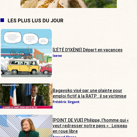
LES PLUS LUS DU JOUR
[L’ÉTÉ D’IXÈNE] Départ en vacances
Ixene
Bagayoko visé par une plainte pour
emploi fictif à la RATP : il se victimise
Frédéric Sirgant
[POINT DE VUE] Philippe, l’homme qui «
veut redresser notre pays » : Loiseau
en roue libre
Arnaud Florac