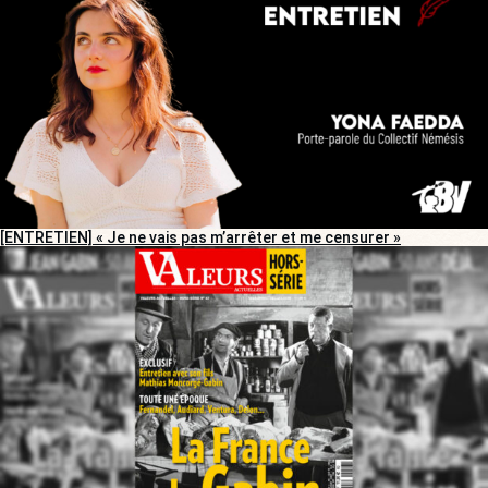
[ENTRETIEN] « Je ne vais pas m’arrêter et me censurer »