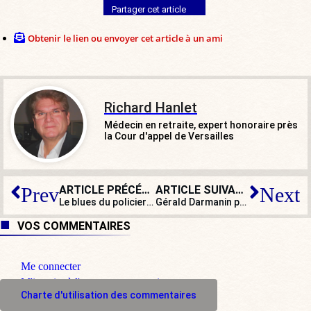
Partager cet article
Obtenir le lien ou envoyer cet article à un ami
Richard Hanlet
Médecin en retraite, expert honoraire près
la Cour d'appel de Versailles
ARTICLE PRÉCÉDENT
ARTICLE SUIVANT
Prev
Next
Le blues du policier de base, symptôme d’une institution malade
Gérald Darmanin pousse le bouchon trop loin !
VOS COMMENTAIRES
Me connecter
M'inscrire à l'espace commentaire
Charte d'utilisation des commentaires