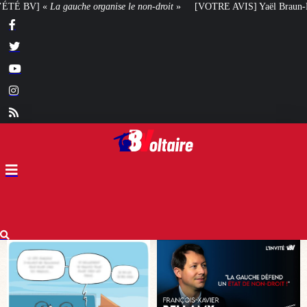
le non-droit
»
[VOTRE AVIS] Yaël Braun-Pivet doit-elle renoncer à son proje