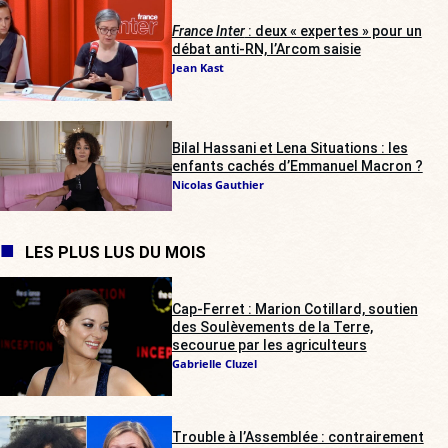
France Inter
: deux « expertes » pour un
débat anti-RN, l’Arcom saisie
Jean Kast
Bilal Hassani et Lena Situations : les
enfants cachés d’Emmanuel Macron ?
Nicolas Gauthier
LES PLUS LUS DU MOIS
Cap-Ferret : Marion Cotillard, soutien
des Soulèvements de la Terre,
secourue par les agriculteurs
Gabrielle Cluzel
Trouble à l’Assemblée : contrairement