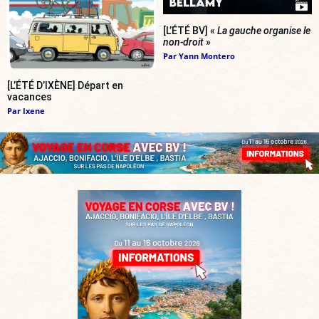
[L’ÉTÉ BV] «
La gauche organise le
non-droit
»
Par
Yann Montero
[L’ÉTÉ D’IXÈNE] Départ en
vacances
Par
Ixene