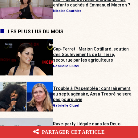
enfants cachés d’Emmanuel Macron ?
Nicolas Gauthier
LES PLUS LUS DU MOIS
Cap-Ferret : Marion Cotillard, soutien
des Soulèvements de la Terre,
secourue par les agriculteurs
Gabrielle Cluzel
Trouble à l’Assemblée : contrairement
au septuagénaire, Assa Traoré ne sera
pas poursuivie
Gabrielle Cluzel
Rave-party illégale dans les Deux-
Sèvres : les agriculteurs sur tous les
PARTAGER CET ARTICLE
fronts