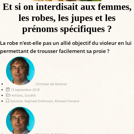
Et si on interdisait aux femmes,
les robes, les jupes et les
prénoms spécifiques ?
La robe n’est-elle pas un allié objectif du violeur en lui
permettant de trousser facilement sa proie ?
Christian de Moliner
13 septembre 2018
Articles
,
Société
Sexisme
,
Raphaël Enthoven
,
Richard Ferrand