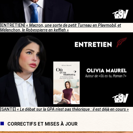
[ENTRETIEN]
« Macron, une sorte de petit Turreau en Playmobil, et
Mélenchon, le Robespierre en keffieh »
[SANTÉ]
« Le débat sur la GPA n’est pas théorique : il est déjà en cours »
CORRECTIFS ET MISES À JOUR