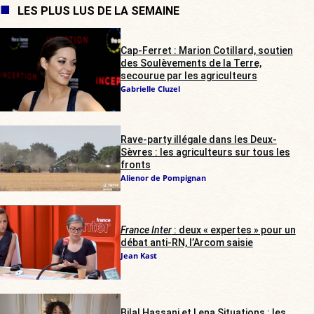
LES PLUS LUS DE LA SEMAINE
Cap-Ferret : Marion Cotillard, soutien
des Soulèvements de la Terre,
secourue par les agriculteurs
Gabrielle Cluzel
Rave-party illégale dans les Deux-
Sèvres : les agriculteurs sur tous les
fronts
Alienor de Pompignan
France Inter
: deux « expertes » pour un
débat anti-RN, l’Arcom saisie
Jean Kast
Bilal Hassani et Lena Situations : les