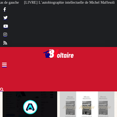
raphie intellectuelle de Michel Maffesoli
Pour regagner son influence en A