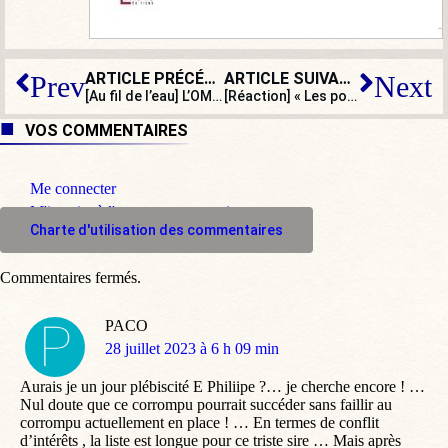
ARTICLE PRÉCÉDENT
ARTICLE SUIVANT
Prev
Next
[Au fil de l’eau] L’OMS contre la souveraineté des peuples ?
[Réaction] « Les policiers ne sont pas au-dessus des lois, ni au-dessous »
VOS COMMENTAIRES
Me connecter
M'inscrire à l'espace commentaire
Charte d'utilisation des commentaires
Commentaires fermés.
PACO
dit
28 juillet 2023 à 6 h 09 min
:
Aurais je un jour plébiscité E Philiipe ?… je cherche encore ! …
Nul doute que ce corrompu pourrait succéder sans faillir au
corrompu actuellement en place ! … En termes de conflit
d’intérêts , la liste est longue pour ce triste sire … Mais après