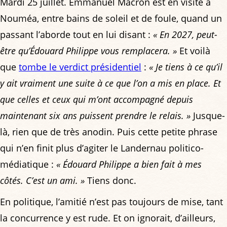
Mardi 25 juillet. Emmanuel Macron est en visite à
Nouméa, entre bains de soleil et de foule, quand un
passant l’aborde tout en lui disant :
« En 2027, peut-
être qu’Édouard Philippe vous remplacera. »
Et voilà
que
tombe le verdict présidentiel
:
« Je tiens à ce qu’il
y ait vraiment une suite à ce que l’on a mis en place. Et
que celles et ceux qui m’ont accompagné depuis
maintenant six ans puissent prendre le relais. »
Jusque-
là, rien que de très anodin. Puis cette petite phrase
qui n’en finit plus d’agiter le Landernau politico-
médiatique :
« Édouard Philippe a bien fait à mes
côtés. C’est un ami. »
Tiens donc.
En politique, l’amitié n’est pas toujours de mise, tant
la concurrence y est rude. Et on ignorait, d’ailleurs,