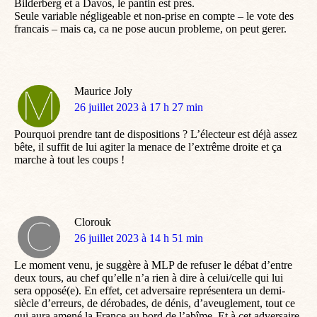
Bilderberg et a Davos, le pantin est pres.
Seule variable négligeable et non-prise en compte – le vote des
francais – mais ca, ca ne pose aucun probleme, on peut gerer.
Maurice Joly
dit
26 juillet 2023 à 17 h 27 min
:
Pourquoi prendre tant de dispositions ? L’électeur est déjà assez
bête, il suffit de lui agiter la menace de l’extrême droite et ça
marche à tout les coups !
Clorouk
dit
26 juillet 2023 à 14 h 51 min
:
Le moment venu, je suggère à MLP de refuser le débat d’entre
deux tours, au chef qu’elle n’a rien à dire à celui/celle qui lui
sera opposé(e). En effet, cet adversaire représentera un demi-
siècle d’erreurs, de dérobades, de dénis, d’aveuglement, tout ce
qui aura amené la France au bord de l’abîme. Et à cet adversaire,