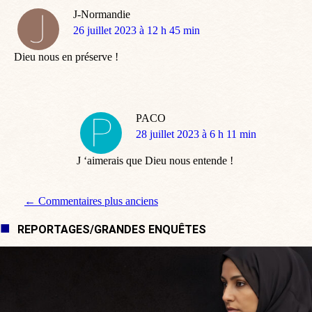
J-Normandie
dit
26 juillet 2023 à 12 h 45 min
:
Dieu nous en préserve !
PACO
dit
28 juillet 2023 à 6 h 11 min
:
J ‘aimerais que Dieu nous entende !
Navigation de commentaire
← Commentaires plus anciens
REPORTAGES/GRANDES ENQUÊTES