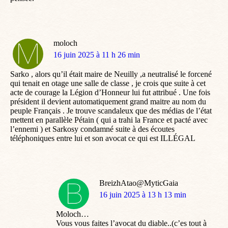
moloch
dit
16 juin 2025 à 11 h 26 min
:
Sarko , alors qu’il était maire de Neuilly ,a neutralisé le forcené
qui tenait en otage une salle de classe , je crois que suite à cet
acte de courage la Légion d’Honneur lui fut attribué . Une fois
président il devient automatiquement grand maitre au nom du
peuple Français . Je trouve scandaleux que des médias de l’état
mettent en parallèle Pétain ( qui a trahi la France et pacté avec
l’ennemi ) et Sarkosy condamné suite à des écoutes
téléphoniques entre lui et son avocat ce qui est ILLÉGAL
BreizhAtao@MyticGaia
dit
16 juin 2025 à 13 h 13 min
:
Moloch…
Vous vous faites l’avocat du diable..(c’es tout à