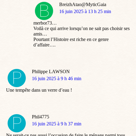
BreizhAtao@MyticGaia
dit
16 juin 2025 à 13 h 25 min
:
merbor73…
Voilà ce qui arrive lorsqu’on ne sait pas choisir ses
amis…
Pourtant l’Histoire est riche en ce genre
d’affaire….
Philippe LAWSON
dit
16 juin 2025 à 9 h 46 min
:
Une tempête dans un verre d’eau !
Phil4775
dit
16 juin 2025 à 9 h 37 min
:
Ne serait-ce pas aussi l’occasion de faire le ménage parmi tous