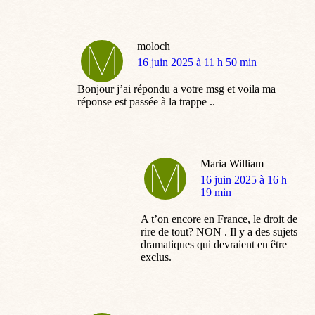
moloch
dit
16 juin 2025 à 11 h 50 min
:
Bonjour j’ai répondu a votre msg et voila ma
réponse est passée à la trappe ..
Maria William
dit
16 juin 2025 à 16 h
:
19 min
A t’on encore en France, le droit de
rire de tout? NON . Il y a des sujets
dramatiques qui devraient en être
exclus.