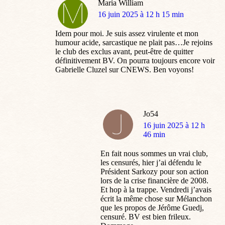
Maria William
dit
16 juin 2025 à 12 h 15 min
:
Idem pour moi. Je suis assez virulente et mon
humour acide, sarcastique ne plait pas…Je rejoins
le club des exclus avant, peut-être de quitter
définitivement BV. On pourra toujours encore voir
Gabrielle Cluzel sur CNEWS. Ben voyons!
Jo54
dit
16 juin 2025 à 12 h
:
46 min
En fait nous sommes un vrai club,
les censurés, hier j’ai défendu le
Président Sarkozy pour son action
lors de la crise financière de 2008.
Et hop à la trappe. Vendredi j’avais
écrit la même chose sur Mélanchon
que les propos de Jérôme Guedj,
censuré. BV est bien frileux.