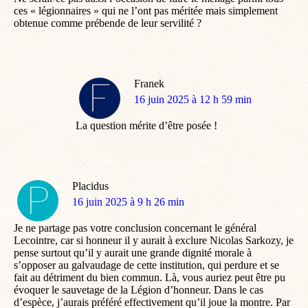
ces « légionnaires » qui ne l’ont pas méritée mais simplement
obtenue comme prébende de leur servilité ?
Franek
dit
16 juin 2025 à 12 h 59 min
:
La question mérite d’être posée !
Placidus
dit
16 juin 2025 à 9 h 26 min
:
Je ne partage pas votre conclusion concernant le général
Lecointre, car si honneur il y aurait à exclure Nicolas Sarkozy, je
pense surtout qu’il y aurait une grande dignité morale à
s’opposer au galvaudage de cette institution, qui perdure et se
fait au détriment du bien commun. Là, vous auriez peut être pu
évoquer le sauvetage de la Légion d’honneur. Dans le cas
d’espèce, j’aurais préféré effectivement qu’il joue la montre. Par