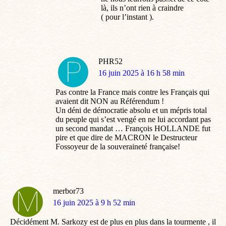
là, ils n’ont rien à craindre
( pour l’instant ).
PHR52
dit
16 juin 2025 à 16 h 58 min
:
Pas contre la France mais contre les Français qui
avaient dit NON au Référendum !
Un déni de démocratie absolu et un mépris total
du peuple qui s’est vengé en ne lui accordant pas
un second mandat … François HOLLANDE fut
pire et que dire de MACRON le Destructeur
Fossoyeur de la souveraineté française!
merbor73
dit
16 juin 2025 à 9 h 52 min
:
Décidément M. Sarkozy est de plus en plus dans la tourmente , il