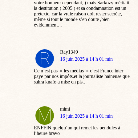
votre honneur cependant, ) mais Sarkozy méritait
la destitution ( 2005 ) et sa condamnation est un
prétexte, car la vraie raison doit rester secrète,
même si tout le monde s’en doute ,bien
évidemment…
Ray1349
dit
16 juin 2025 à 14 h 01 min
:
Ce n’est pas » les médias » c’est France inter
paye par nos impôts,et la journaliste haineuse que
sahra knafo a mise en pls..
mimi
dit
16 juin 2025 à 14 h 01 min
:
ENFFIN quelqu’un qui remet les pendules à
l’heure bravo