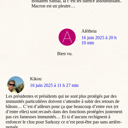
Boualem Sansal, la c’est les silence assourdissant..
Macron est un pleutre…
Alètheia
dit
16 juin 2025 à 20 h
:
10 min
Bien vu.
Kikou
dit
16 juin 2025 à 11 h 27 min
:
Les présidentes et présidents qui ne sont plus protégés par des
immunités particulières doivent s’attendre à subir des retours de
bâtons… C’est d’ailleurs pour ça que beaucoup d’entre eux (et
d’entre elles) sont recasés dans des fonctions protégées justement
pas ces fameuses immunités… Et si d’aucuns rechignent à
enfoncer le clou pour Sarkozy ce n’est peut-être pas sans arrière-
pensée.