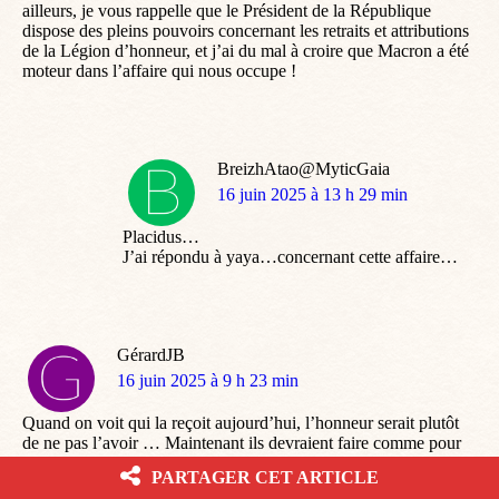
ailleurs, je vous rappelle que le Président de la République
dispose des pleins pouvoirs concernant les retraits et attributions
de la Légion d’honneur, et j’ai du mal à croire que Macron a été
moteur dans l’affaire qui nous occupe !
BreizhAtao@MyticGaia
dit
16 juin 2025 à 13 h 29 min
:
Placidus…
J’ai répondu à yaya…concernant cette affaire…
GérardJB
dit
16 juin 2025 à 9 h 23 min
:
Quand on voit qui la reçoit aujourd’hui, l’honneur serait plutôt
de ne pas l’avoir … Maintenant ils devraient faire comme pour
les champions du Tour de France, pour achever le ridicule : le
PARTAGER CET ARTICLE
rayer de la liste des anciens Présidents de la République.