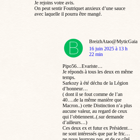
Je rejoins votre avis.
On peut sentir Foutriquet anxieux d’une sauce
avec laquelle il pourra être mangé.
BreizhAtao@MyticGaia
dit
16 juin 2025 à 13 h
:
22 min
Pipo56…Evariste…
Je réponds à tous les deux en même
temps.
Sarkozy à été déchu de la Légion
d’honneur…
( dont il se fout comme de l’an
40….de la même manière que
Macron..) cette Distinction n’a plus
aucune valeur, au regard de ceux
qui l’obtiennent..(.sur demande
d’ailleurs…)
Ces deux ex et futur ex Président…
ne sont intéressés que par le fric…
ne nous leurrons pas..et de ce côté