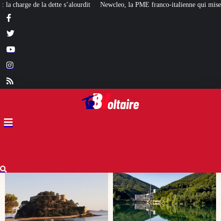
ewcleo, la PME franco-italienne qui mise sur l’avenir du « mini nucléaire »