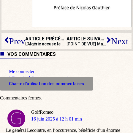
ARTICLE PRÉCÉDENT
ARTICLE SUIVANT
Prev
Next
L’Algérie accuse le Maroc de lui avoir volé la recette du couscous !
[POINT DE VUE] Macron célèbre les 40 ans de Schengen : plus que lui à y croire !
VOS COMMENTAIRES
Me connecter
M'inscrire à l'espace commentaire
Charte d'utilisation des commentaires
Commentaires fermés.
GolfRomeo
dit
16 juin 2025 à 12 h 01 min
:
Le général Lecointre, en l’occurrence, bénéficie d’un énorme