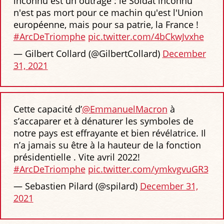
inconnu est un outrage : le Soldat inconnu
n'est pas mort pour ce machin qu'est l'Union
européenne, mais pour sa patrie, la France !
#ArcDeTriomphe
pic.twitter.com/4bCkwJvxhe
— Gilbert Collard (@GilbertCollard)
December
31, 2021
Cette capacité d’
@EmmanuelMacron
à
s’accaparer et à dénaturer les symboles de
notre pays est effrayante et bien révélatrice. Il
n’a jamais su être à la hauteur de la fonction
présidentielle . Vite avril 2022!
#ArcDeTriomphe
pic.twitter.com/ymkvgvuGR3
— Sebastien Pilard (@spilard)
December 31,
2021