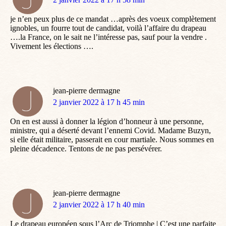
:
je n’en peux plus de ce mandat …après des voeux complètement
ignobles, un fourre tout de candidat, voilà l’affaire du drapeau
….la France, on le sait ne l’intéresse pas, sauf pour la vendre .
Vivement les élections ….
jean-pierre dermagne
dit
2 janvier 2022 à 17 h 45 min
:
On en est aussi à donner la légion d’honneur à une personne,
ministre, qui a déserté devant l’ennemi Covid. Madame Buzyn,
si elle était militaire, passerait en cour martiale. Nous sommes en
pleine décadence. Tentons de ne pas persévérer.
jean-pierre dermagne
dit
2 janvier 2022 à 17 h 40 min
:
Le drapeau européen sous l’Arc de Triomphe | C’est une parfaite