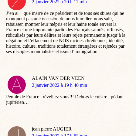
dit
2 janvier 2022 à 20 h 11 min
:
J’en ai + que marre de ce président et de tous ses sbires qui ne
manquent pas une occasion de nous humilier, nous salir,
rabaisser, montrer leur mépris et leur haine totale envers la
France et une importante partie des Français saturés, offensés,
ridiculisés par leurs délires et leurs rejets permanents jusqu’à la
négation et l’effacement de NOS racines chrétiennes, identité,
histoire, culture, traditions totalement étrangères et rejetées par
ses disciples mondialistes et issus d’immigration
ALAIN VAN DER VEEN
dit
2 janvier 2022 à 19 h 40 min
:
Peuple de France , réveillez vous!!! Dehors le cuistre , pédant
jupitérien…
jean pierre AUGIER
dit
2 janvier 2022 à 17 h 58 min