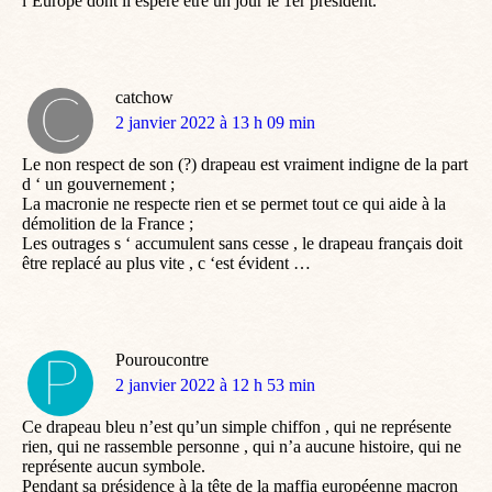
l’Europe dont il espère être un jour le 1er président.
catchow
dit
2 janvier 2022 à 13 h 09 min
:
Le non respect de son (?) drapeau est vraiment indigne de la part
d ‘ un gouvernement ;
La macronie ne respecte rien et se permet tout ce qui aide à la
démolition de la France ;
Les outrages s ‘ accumulent sans cesse , le drapeau français doit
être replacé au plus vite , c ‘est évident …
Pouroucontre
dit
2 janvier 2022 à 12 h 53 min
:
Ce drapeau bleu n’est qu’un simple chiffon , qui ne représente
rien, qui ne rassemble personne , qui n’a aucune histoire, qui ne
représente aucun symbole.
Pendant sa présidence à la tête de la maffia européenne macron