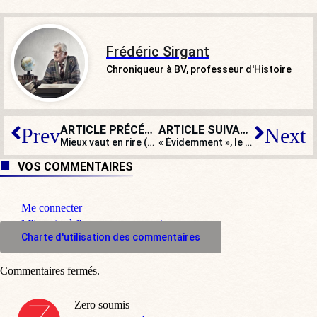
Frédéric Sirgant
Chroniqueur à BV, professeur d'Histoire
ARTICLE PRÉCÉDENT
ARTICLE SUIVANT
Prev
Next
Mieux vaut en rire (ou pas) : le top 5 de 2021, Schiappa, Hidalgo, Rousseau, Bertrand et… les rats de Strasbourg
« Évidemment », le drapeau tricolore flottera de nouveau sous l’Arc de Triomphe : heureusement, encore !
VOS COMMENTAIRES
Me connecter
M'inscrire à l'espace commentaire
Charte d'utilisation des commentaires
Commentaires fermés.
Zero soumis