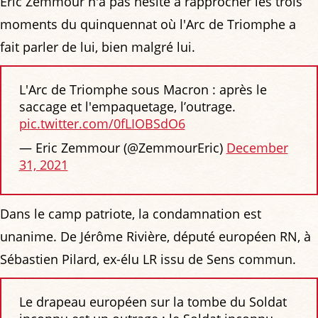
Éric Zemmour n'a pas hésité à rapprocher les trois
moments du quinquennat où l'Arc de Triomphe a
fait parler de lui, bien malgré lui.
L'Arc de Triomphe sous Macron : après le
saccage et l'empaquetage, l’outrage.
pic.twitter.com/0fLIOBSdO6
— Eric Zemmour (@ZemmourEric)
December
31, 2021
Dans le camp patriote, la condamnation est
unanime. De Jérôme Rivière, député européen RN, à
Sébastien Pilard, ex-élu LR issu de Sens commun.
Le drapeau européen sur la tombe du Soldat