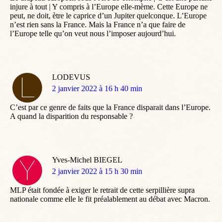
injure à tout | Y compris à l’Europe elle-mème. Cette Europe ne
peut, ne doit, ètre le caprice d’un Jupiter quelconque. L’Europe
n’est rien sans la France. Mais la France n’a que faire de
l’Europe telle qu’on veut nous l’imposer aujourd’hui.
LODEVUS
dit
2 janvier 2022 à 16 h 40 min
:
C’est par ce genre de faits que la France disparait dans l’Europe.
A quand la disparition du responsable ?
Yves-Michel BIEGEL
dit
2 janvier 2022 à 15 h 30 min
:
MLP était fondée à exiger le retrait de cette serpillière supra
nationale comme elle le fit préalablement au débat avec Macron.