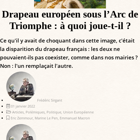
Drapeau européen sous l’Arc de
Triomphe : à quoi joue-t-il ?
Ce qu'il y avait de choquant dans cette image, c'était
la disparition du drapeau français : les deux ne
pouvaient-ils pas coexister, comme dans nos mairies ?
Non : l'un remplaçait l'autre.
Frédéric Sirgant
01 janvier 2022
Articles
,
Polémiques
,
Politique
,
Union Européenne
Eric Zemmour
,
Marine Le Pen
,
Emmanuel Macron