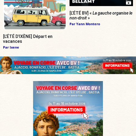
[L’ÉTÉ BV] «
La gauche organise le
non-droit
»
Par
Yann Montero
[L’ÉTÉ D’IXÈNE] Départ en
vacances
Par
Ixene