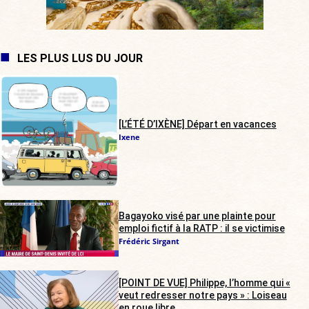
LES PLUS LUS DU JOUR
[L’ÉTÉ D’IXÈNE] Départ en vacances
Ixene
Bagayoko visé par une plainte pour
emploi fictif à la RATP : il se victimise
Frédéric Sirgant
[POINT DE VUE] Philippe, l’homme qui «
veut redresser notre pays » : Loiseau
en roue libre