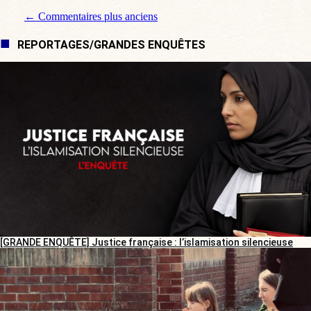
Navigation de commentaire
← Commentaires plus anciens
REPORTAGES/GRANDES ENQUÊTES
[GRANDE ENQUÊTE] Justice française : l’islamisation silencieuse