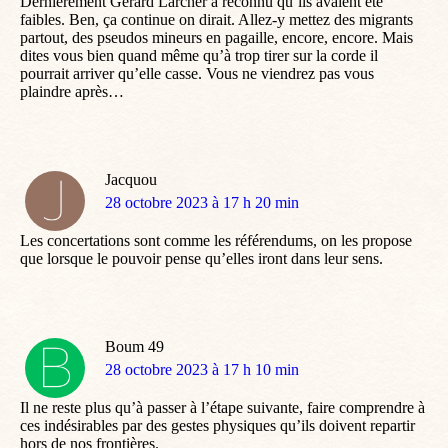
Dernièrement Gérard Larcher a reconnu qu’ils avaient été
faibles. Ben, ça continue on dirait. Allez-y mettez des migrants
partout, des pseudos mineurs en pagaille, encore, encore. Mais
dites vous bien quand même qu’à trop tirer sur la corde il
pourrait arriver qu’elle casse. Vous ne viendrez pas vous
plaindre après…
Jacquou
dit
28 octobre 2023 à 17 h 20 min
:
Les concertations sont comme les référendums, on les propose
que lorsque le pouvoir pense qu’elles iront dans leur sens.
Boum 49
dit
28 octobre 2023 à 17 h 10 min
:
Il ne reste plus qu’à passer à l’étape suivante, faire comprendre à
ces indésirables par des gestes physiques qu’ils doivent repartir
hors de nos frontières.