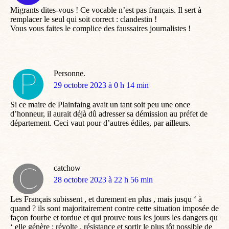
Migrants dites-vous ! Ce vocable n’est pas français. Il sert à
remplacer le seul qui soit correct : clandestin !
Vous vous faites le complice des faussaires journalistes !
Personne.
dit
29 octobre 2023 à 0 h 14 min
:
Si ce maire de Plainfaing avait un tant soit peu une once
d’honneur, il aurait déjà dû adresser sa démission au préfet de
département. Ceci vaut pour d’autres édiles, par ailleurs.
catchow
dit
28 octobre 2023 à 22 h 56 min
:
Les Français subissent , et durement en plus , mais jusqu ‘ à
quand ? ils sont majoritairement contre cette situation imposée de
façon fourbe et tordue et qui prouve tous les jours les dangers qu
‘ elle génère ; révolte , résistance et sortir le plus tôt possible de