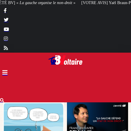
droit
»
[VOTRE AVIS] Yaël Braun-Pivet doit-elle renoncer à son projet arch