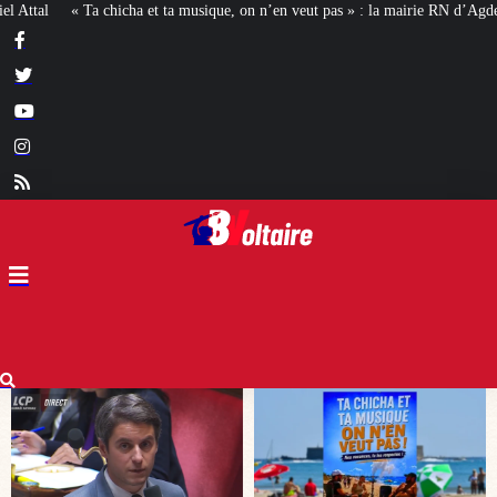
ique, on n’en veut pas » : la mairie RN d’Agde face à la meute « antiraciste »