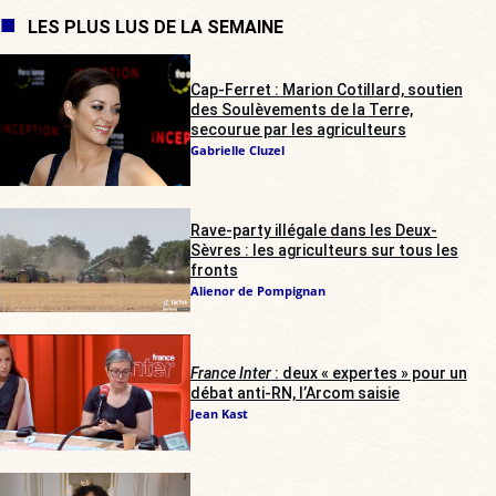
LES PLUS LUS DE LA SEMAINE
Cap-Ferret : Marion Cotillard, soutien
des Soulèvements de la Terre,
secourue par les agriculteurs
Gabrielle Cluzel
Rave-party illégale dans les Deux-
Sèvres : les agriculteurs sur tous les
fronts
Alienor de Pompignan
France Inter
: deux « expertes » pour un
débat anti-RN, l’Arcom saisie
Jean Kast