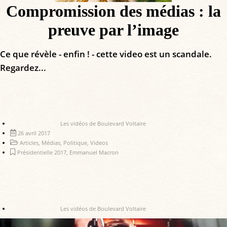
Compromission des médias : la
preuve par l’image
Ce que révèle - enfin ! - cette video est un scandale.
Regardez...
Les vidéos de Boulevard Voltaire
26 avril 2017
Articles
,
Médias
,
Politique
,
Videos
Présidentielle 2017
,
Emmanuel Macron
Les vidéos de Boulevard Voltaire