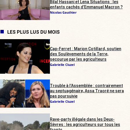
Bilal Hassani et Lena Situations : les
enfants cachés d’Emmanuel Macron ?
Nicolas Gauthier
LES PLUS LUS DU MOIS
Cap-Ferret : Marion Cotillard, soutien
des Soulèvements de la Terre,
secourue par les agriculteurs
Gabrielle Cluzel
Trouble à l’Assemblée : contrairement
au septuagénaire, Assa Traoré ne sera
pas poursuivie
Gabrielle Cluzel
Rave-party illégale dans les Deux-
Sèvres : les agriculteurs sur tous les
fronts