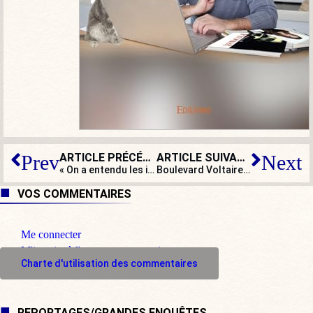
ARTICLE PRÉCÉDENT
ARTICLE SUIVANT
Prev
Next
« On a entendu les illettrés, les fainéants et maintenant les lépreux ! »
Boulevard Voltaire en deuil : Jean-Claude Lauret nous a quittés
VOS COMMENTAIRES
Me connecter
M'inscrire à l'espace commentaire
Charte d'utilisation des commentaires
REPORTAGES/GRANDES ENQUÊTES