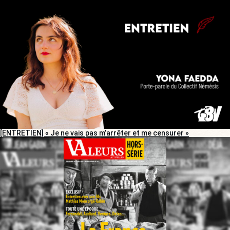
[ENTRETIEN] « Je ne vais pas m’arrêter et me censurer »