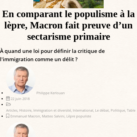
En comparant le populisme à la
lèpre, Macron fait preuve d’un
sectarisme primaire
À quand une loi pour définir la critique de
l'immigration comme un délit ?
Philippe Kerlouan
22 juin 2018
Articles
,
Histoire
,
Immigration et diversité
,
International
,
Le débat
,
Politique
,
Table
Emmanuel Macron
,
Matteo Salvini
,
Lèpre populiste