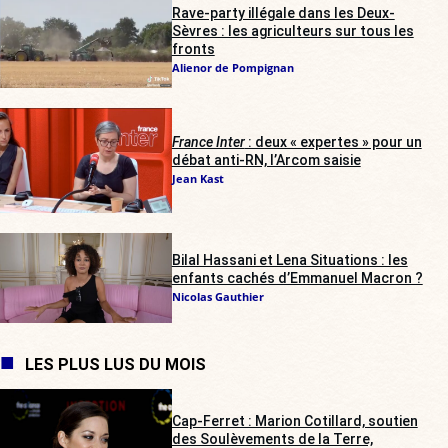
Rave-party illégale dans les Deux-
Sèvres : les agriculteurs sur tous les
fronts
Alienor de Pompignan
France Inter
: deux « expertes » pour un
débat anti-RN, l’Arcom saisie
Jean Kast
Bilal Hassani et Lena Situations : les
enfants cachés d’Emmanuel Macron ?
Nicolas Gauthier
LES PLUS LUS DU MOIS
Cap-Ferret : Marion Cotillard, soutien
des Soulèvements de la Terre,