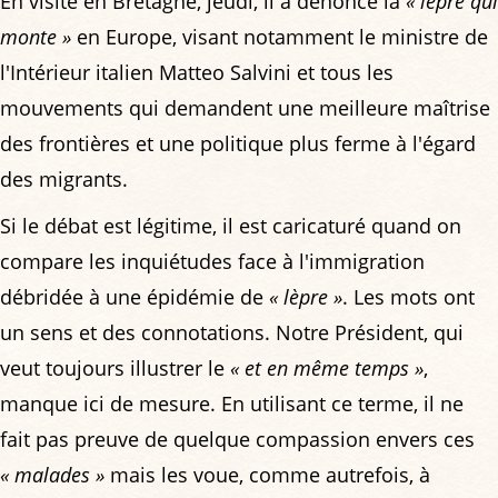
En visite en Bretagne, jeudi, il a dénoncé la
« lèpre qui
monte »
en Europe, visant notamment le ministre de
l'Intérieur italien Matteo Salvini et tous les
mouvements qui demandent une meilleure maîtrise
des frontières et une politique plus ferme à l'égard
des migrants.
Si le débat est légitime, il est caricaturé quand on
compare les inquiétudes face à l'immigration
débridée à une épidémie de
« lèpre »
. Les mots ont
un sens et des connotations. Notre Président, qui
veut toujours illustrer le
« et en même temps »
,
manque ici de mesure. En utilisant ce terme, il ne
fait pas preuve de quelque compassion envers ces
« malades »
mais les voue, comme autrefois, à