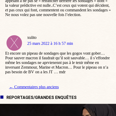
appelant à ne pas se « retrancher derrière les sondages » dont «
la valeur prédictive est nulle..C’est ceux qui votent qui décident,
et pas ceux qui font, commentent ou commandent les sondages »
Ne nous volez pas une nouvelle fois l’election.
xulito
dit
25 mars 2022 à 16 h 57 min
:
Et encore un pipeau de sondages que les gogos vont gober…
Pour sauver macron il faudrait qu’il soit sauvable… il s’effondre
même les sondages ne aprvienennt pas à le tenir même en
inversant Zemmour, Marine et Macron… Pour le pipeau on n’a
pas besoin de BV on a les JT … mdr
Navigation de commentaire
← Commentaires plus anciens
REPORTAGES/GRANDES ENQUÊTES