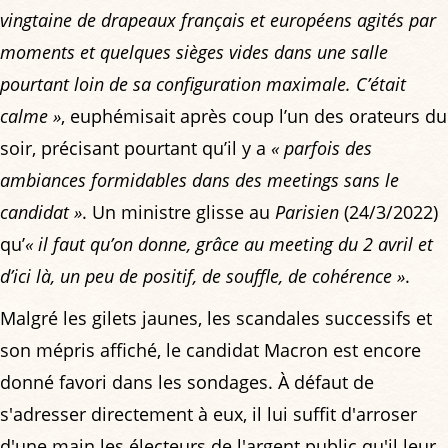
vingtaine de drapeaux français et européens agités par
moments et quelques sièges vides dans une salle
pourtant loin de sa configuration maximale. C’était
calme »
, euphémisait après coup l’un des orateurs du
soir, précisant pourtant qu’il y a
« parfois des
ambiances formidables dans des meetings sans le
candidat »
. Un ministre glisse au
Parisien
(24/3/2022)
qu’
« il faut qu’on donne, grâce au meeting du 2 avril et
d’ici là, un peu de positif, de souffle, de cohérence »
.
Malgré les gilets jaunes, les scandales successifs et
son mépris affiché, le candidat Macron est encore
donné favori dans les sondages. À défaut de
s'adresser directement à eux, il lui suffit d'arroser
d'une main les électeurs de l'argent public qu'il leur