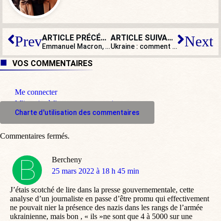
ARTICLE PRÉCÉDENT
ARTICLE SUIVANT
Prev
Next
Emmanuel Macron, vent debout contre… la culture
Ukraine : comment nos internationalistes sont devenus patriotes… sans cesser de donner des leçons
wok
VOS COMMENTAIRES
Me connecter
M'inscrire à l'espace commentaire
Charte d'utilisation des commentaires
Commentaires fermés.
Bercheny
dit
25 mars 2022 à 18 h 45 min
:
J’étais scotché de lire dans la presse gouvernementale, cette
analyse d’un journaliste en passe d’être promu qui effectivement
ne pouvait nier la présence des nazis dans les rangs de l’armée
ukrainienne, mais bon , « ils »ne sont que 4 à 5000 sur une