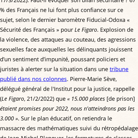
% des Français ne lui font plus confiance sur ce
sujet, selon le dernier baromètre Fiducial-Odoxa «
Sécurité des Français » pour
Le Figaro
. Explosion de
la violence, des attaques au couteau, des agressions
sexuelles face auxquelles les délinquants jouissent
d’un sentiment d’impunité, poussant policiers et
juristes à alerter sur la situation dans une
tribune
publié dans nos colonnes
. Pierre-Marie Sève,
délégué général de l'Institut pour la justice, rappelle
(
Le Figaro
, 21/2/2022) que
« 15.000 places
[de prison]
étaient promises pour 2022, nous n'atteindrons pas les
3.000 »
. Sur le plan éducatif, on retiendra le
massacre des mathématiques suivi du rétropédalage
de Jean-Michel Blanquer, les fermetures de classes,