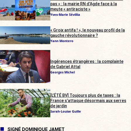
pas » : la mairie RN d’Agde face à la
meute « antiraciste »
Yves-Marie Sévillia
« Groix antifa ! », le nouveau profil de la
gauche révolutionnaire ?
Yann Montero
Ingérences étrangères : la complainte
de Gabriel Attal
Georges Michel
[L’ÉTÉ BV] Toujours plus de taxes : la
France s’attaque désormais aux serres
de jardin
Sarah-Louise Guille
SIGNÉ DOMINIQUE JAMET