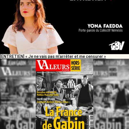
[ENTRETIEN] « Je ne vais pas m’arrêter et me censurer »