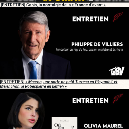
[ENTRETIEN] Gabin, la nostalgie de la « France d’avant »
[ENTRETIEN]
« Macron, une sorte de petit Turreau en Playmobil, et
Mélenchon, le Robespierre en keffieh »