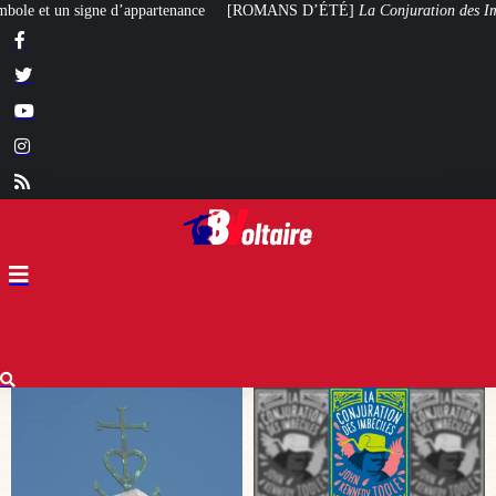
[ROMANS D’ÉTÉ]
La Conjuration des Imbéciles
, ou la bêtise moderne en rou