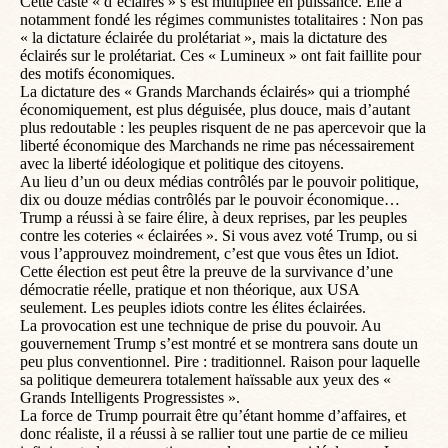
Cette caste « d’éclairés » s’est multipliée en puissance. Elle a
notamment fondé les régimes communistes totalitaires : Non pas
« la dictature éclairée du prolétariat », mais la dictature des
éclairés sur le prolétariat. Ces « Lumineux » ont fait faillite pour
des motifs économiques.
La dictature des « Grands Marchands éclairés» qui a triomphé
économiquement, est plus déguisée, plus douce, mais d’autant
plus redoutable : les peuples risquent de ne pas apercevoir que la
liberté économique des Marchands ne rime pas nécessairement
avec la liberté idéologique et politique des citoyens.
Au lieu d’un ou deux médias contrôlés par le pouvoir politique,
dix ou douze médias contrôlés par le pouvoir économique…
Trump a réussi à se faire élire, à deux reprises, par les peuples
contre les coteries « éclairées ». Si vous avez voté Trump, ou si
vous l’approuvez moindrement, c’est que vous êtes un Idiot.
Cette élection est peut être la preuve de la survivance d’une
démocratie réelle, pratique et non théorique, aux USA
seulement. Les peuples idiots contre les élites éclairées.
La provocation est une technique de prise du pouvoir. Au
gouvernement Trump s’est montré et se montrera sans doute un
peu plus conventionnel. Pire : traditionnel. Raison pour laquelle
sa politique demeurera totalement haïssable aux yeux des «
Grands Intelligents Progressistes ».
La force de Trump pourrait être qu’étant homme d’affaires, et
donc réaliste, il a réussi à se rallier tout une partie de ce milieu