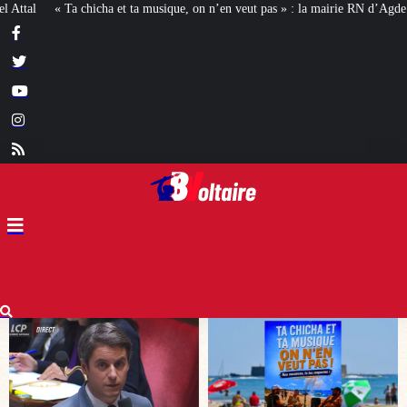
 on n’en veut pas » : la mairie RN d’Agde face à la meute « antiraciste »
La