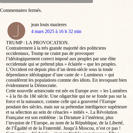
Commentaires fermés.
jean louis mazieres
dit
4 mars 2025 à 16 h 32 min
:
TRUMP : LA PROVOCATION.
Contrairement à la très grande majorité des politiciens
occidentaux, Trump ne craint pas de provoquer
l’idéologiquement correct imposé aux peuples par une élite
occidentale qui se prétend plus « éclairée » que les peuples.
L’Occident est depuis plus d’un demi-siècle sous la totale
dépendance idéologique d’une caste de « Lumineux » qui
considèrent les populations comme des idiots. En invoquant bien
évidemment la Démocratie.
Cette nouvelle aristocratie est née en Europe avec « les Lumières
» à la fin du 18è siècle. Une oligarchie qui ne se fonde pas sur la
force et la naissance, comme celle qui a gouverné l’Europe
pendant des siècles, mais sur sa prétendue intelligence supérieure
et sa sélection au sein de cénacles « initiés ». La Révolution
Française est son emblème : la Dictature à l’intérieur, plus
l’invasion de l’Europe, au nom de la République, de la Liberté,
de l’Égalité et de la Fraternité. Jusqu’à Moscou, n’est ce pas !