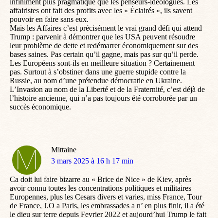
infiniment plus pragmatique que les penseurs-idéologues. Les
affairistes ont fait des profits avec les « Éclairés », ils savent
pouvoir en faire sans eux.
Mais les Affaires c’est précisément le vrai grand défi qui attend
Trump : parvenir à démontrer que les USA peuvent résoudre
leur problème de dette et redémarrer économiquement sur des
bases saines. Pas certain qu’il gagne, mais pas sur qu’il perde.
Les Européens sont-ils en meilleure situation ? Certainement
pas. Surtout à s’obstiner dans une guerre stupide contre la
Russie, au nom d’une prétendue démocratie en Ukraine.
L’Invasion au nom de la Liberté et de la Fraternité, c’est déjà de
l’histoire ancienne, qui n’a pas toujours été corroborée par un
succès économique.
Mittaine
dit
3 mars 2025 à 16 h 17 min
:
Ca doit lui faire bizarre au « Brice de Nice » de Kiev, après
avoir connu toutes les concentrations politiques et militaires
Europennes, plus les Cesars divers et varies, miss France, Tour
de France, J.O a Paris, les embrassades a n’ en plus finir, il a été
le dieu sur terre depuis Fevrier 2022 et aujourd’hui Trump le fait