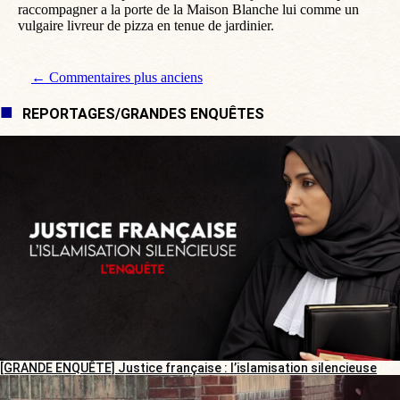
raccompagner a la porte de la Maison Blanche lui comme un
vulgaire livreur de pizza en tenue de jardinier.
Navigation de commentaire
← Commentaires plus anciens
REPORTAGES/GRANDES ENQUÊTES
[GRANDE ENQUÊTE] Justice française : l’islamisation silencieuse