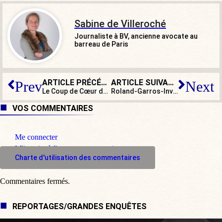
Sabine de Villeroché
Journaliste à BV, ancienne avocate au
barreau de Paris
ARTICLE PRÉCÉDENT
ARTICLE SUIVANT
Prev
Next
Le Coup de Cœur de BV : Albiciacum
Roland-Garros-Invalides : le paroxysme du n’importe quoi
VOS COMMENTAIRES
Me connecter
M'inscrire à l'espace commentaire
Charte d'utilisation des commentaires
Commentaires fermés.
REPORTAGES/GRANDES ENQUÊTES