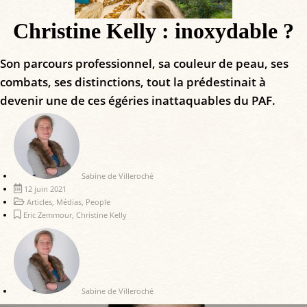
Christine Kelly : inoxydable ?
Son parcours professionnel, sa couleur de peau, ses
combats, ses distinctions, tout la prédestinait à
devenir une de ces égéries inattaquables du PAF.
Sabine de Villeroché
12 juin 2021
Articles
,
Médias
,
People
Eric Zemmour
,
Christine Kelly
Sabine de Villeroché