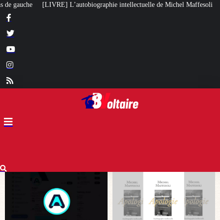
hie intellectuelle de Michel Maffesoli
Pour regagner son influence en Afri