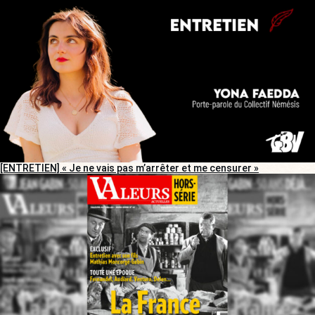
[ENTRETIEN] « Je ne vais pas m’arrêter et me censurer »