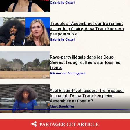
Gabrielle Cluzel
Trouble à l’Assemblée : contrairement
au septuagénaire, Assa Traoré ne sera
pas poursuivie
Gabrielle Cluzel
Rave-party illégale dans les Deux-
Sèvres : les agriculteurs sur tous les
fronts
Alienor de Pompignan
Yaël Braun-Pivet laissera-t-elle passer
le chahut d’Assa Traoré en pleine
Assemblée nationale ?
Marc Baudriller
PARTAGER CET ARTICLE