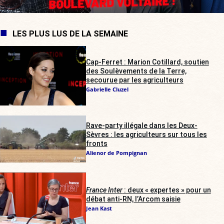
LES PLUS LUS DE LA SEMAINE
Cap-Ferret : Marion Cotillard, soutien
des Soulèvements de la Terre,
secourue par les agriculteurs
Gabrielle Cluzel
Rave-party illégale dans les Deux-
Sèvres : les agriculteurs sur tous les
fronts
Alienor de Pompignan
France Inter
: deux « expertes » pour un
débat anti-RN, l’Arcom saisie
Jean Kast