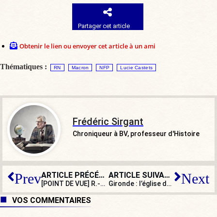
Partager cet article
Obtenir le lien ou envoyer cet article à un ami
Thématiques :
RN
Macron
NFP
Lucie Castets
Frédéric Sirgant
Chroniqueur à BV, professeur d'Histoire
ARTICLE PRÉCÉDENT
ARTICLE SUIVANT
Prev
Next
[POINT DE VUE] R.-U. : répression sévère des manifestants anti-immigration
Gironde : l’église de Lège-Cap-Ferret vandalisée et profanée
VOS COMMENTAIRES