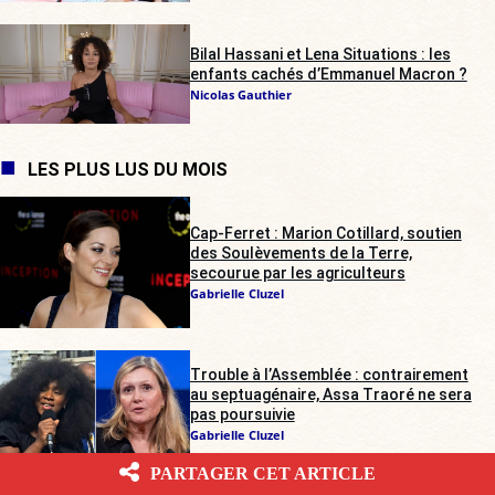
Bilal Hassani et Lena Situations : les
enfants cachés d’Emmanuel Macron ?
Nicolas Gauthier
LES PLUS LUS DU MOIS
Cap-Ferret : Marion Cotillard, soutien
des Soulèvements de la Terre,
secourue par les agriculteurs
Gabrielle Cluzel
Trouble à l’Assemblée : contrairement
au septuagénaire, Assa Traoré ne sera
pas poursuivie
Gabrielle Cluzel
PARTAGER CET ARTICLE