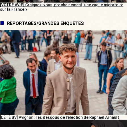
[VOTRE AVIS] Craignez-vous, prochainement, une vague migratoire
sur la France ?
REPORTAGES/GRANDES ENQUÊTES
[L’ÉTÉ BV] Avignon : les dessous de l’élection de Raphaël Arnault