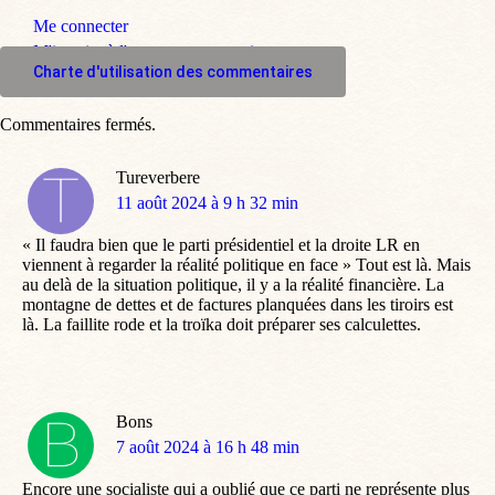
Me connecter
M'inscrire à l'espace commentaire
Charte d'utilisation des commentaires
Commentaires fermés.
Tureverbere
dit
11 août 2024 à 9 h 32 min
:
« Il faudra bien que le parti présidentiel et la droite LR en
viennent à regarder la réalité politique en face » Tout est là. Mais
au delà de la situation politique, il y a la réalité financière. La
montagne de dettes et de factures planquées dans les tiroirs est
là. La faillite rode et la troïka doit préparer ses calculettes.
Bons
dit
7 août 2024 à 16 h 48 min
:
Encore une socialiste qui a oublié que ce parti ne représente plus