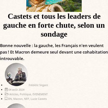
Castets et tous les leaders de
gauche en forte chute, selon un
sondage
Bonne nouvelle : la gauche, les Français n'en veulent
pas ! Et Macron demeure seul devant une cohabitation
introuvable.
Frédéric Sirgant
04 août 2024
Articles
,
Politique
,
EVENEMENT
RN
,
Macron
,
NFP
,
Lucie Castets