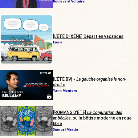
Boulevard Voltaire
[L’ÉTÉ D’IXÈNE] Départ en vacances
Ixene
[L’ÉTÉ BV] «
La gauche organise le non-
droit
»
Yann Montero
[ROMANS D’ÉTÉ]
La Conjuration des
imbéciles
, ou la bêtise moderne en roue
libre
Samuel Martin