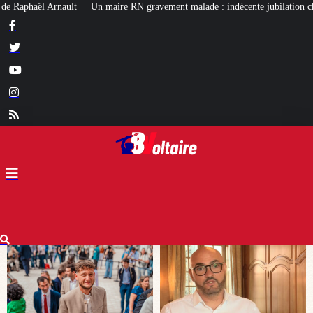
avement malade : indécente jubilation chez certains…
Affaire Lyhanna : u