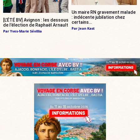
Un maire RN gravement malade
: indécente jubilation chez
[L’ÉTÉ BV] Avignon : les dessous
certains…
de l’élection de Raphaël Arnault
Par
Jean Kast
Par
Yves-Marie Sévillia