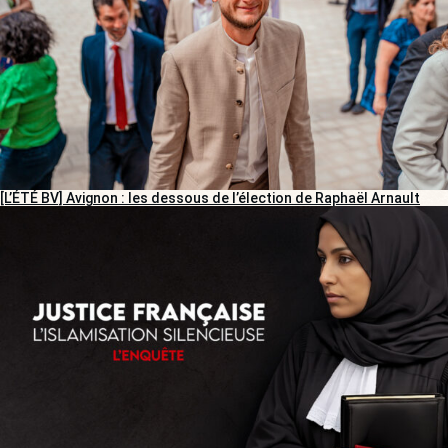
[L’ÉTÉ BV] Avignon : les dessous de l’élection de Raphaël Arnault