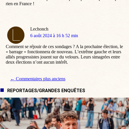
rien en France !
Lechonch
dit
6 août 2024 à 16 h 52 min
:
Comment se réjouir de ces sondages ? A la prochaine élection, le
« barrage » fonctionnera de nouveau. L’extrême gauche et leurs
alliés progressistes jouent sur du velours. Leurs simagrées entre
deux élections n’ont aucun intérêt.
Navigation de commentaire
← Commentaires plus anciens
REPORTAGES/GRANDES ENQUÊTES