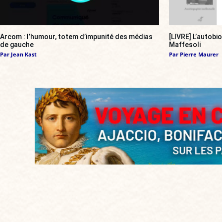
Arcom : l’humour, totem d’impunité des médias
[LIVRE] L’autobi
de gauche
Maffesoli
Par
Jean Kast
Par
Pierre Maurer