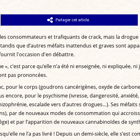
Partager cet article
 les consommateurs et trafiquants de crack, mais la drogue
, tandis que d’autres méfaits inattendus et graves sont appa
 fournit l'occasion d'en débattre.
 », c’est parce qu’elle n’a été ni enseignée, ni expliquée, ni
 sont pas prononcées.
ac, pour le corps (goudrons cancérigènes, oxyde de carbone a
 encore, pour le psychisme (ivresse, dangerosité, anxiété, d
izophrénie, escalade vers d’autres drogues…). Ses méfaits 
0 ans), par de nouveaux modes de consommation qui accroiss
lège) et par l’apparition de nouveaux cannabinoïdes de synt
’elle ne l’a pas livré ! Depuis un demi-siècle, elle s’est co