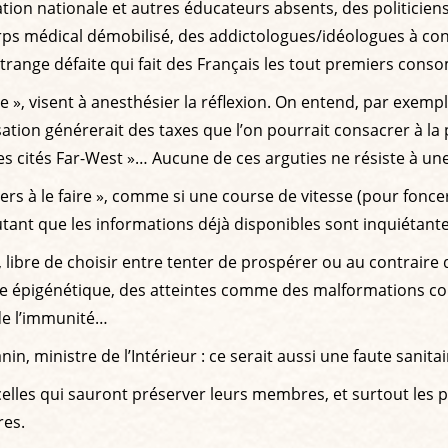
ducation nationale et autres éducateurs absents, des politi
rps médical démobilisé, des addictologues/idéologues à contr
 étrange défaite qui fait des Français les tout premiers co
», visent à anesthésier la réflexion. On entend, par exemple
sation générerait des taxes que l’on pourrait consacrer à la pr
es cités Far-West »… Aucune de ces arguties ne résiste à une
iers à le faire », comme si une course de vitesse (pour fonc
nt que les informations déjà disponibles sont inquiétantes 
 libre de choisir entre tenter de prospérer ou au contraire d
e épigénétique, des atteintes comme des malformations cong
 de l’immunité…
in, ministre de l’Intérieur : ce serait aussi une faute sanitair
celles qui sauront préserver leurs membres, et surtout les pl
res.