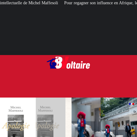
ffesoli
Pour regagner son influence en Afrique, le Quai d’Orsay a choisi… 