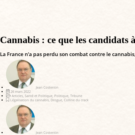
Cannabis : ce que les candidats à
La France n’a pas perdu son combat contre le cannabis, p
Jean Costentin
26 mars 2022
Articles
,
Santé et Politique
,
Politique
,
Tribune
Légalisation du cannabis
,
Drogue
,
Colline du crack
Jean Costentin