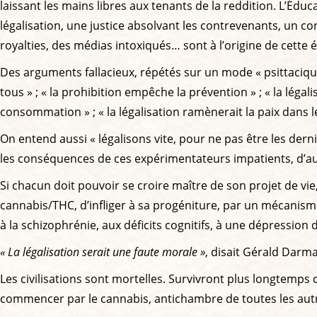
laissant les mains libres aux tenants de la reddition. L’É
légalisation, une justice absolvant les contrevenants, un co
royalties, des médias intoxiqués… sont à l’origine de cette
Des arguments fallacieux, répétés sur un mode « psittacique 
tous » ; « la prohibition empêche la prévention » ; « la légali
consommation » ; « la légalisation ramènerait la paix dans l
On entend aussi « légalisons vite, pour ne pas être les dern
les conséquences de ces expérimentateurs impatients, d’auta
Si chacun doit pouvoir se croire maître de son projet de vie,
cannabis/THC, d’infliger à sa progéniture, par un mécanism
à la schizophrénie, aux déficits cognitifs, à une dépression
« La légalisation serait une faute morale »
, disait Gérald Darman
Les civilisations sont mortelles. Survivront plus longtemps 
commencer par le cannabis, antichambre de toutes les aut