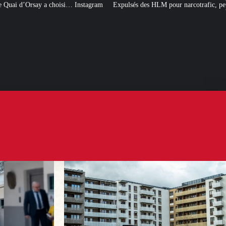
Instagram
Expulsés des HLM pour narcotrafic, peuvent-ils obtenir un nouvea