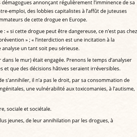
ciens démagogues annonçant régulièrement l’imminence de sa
e-emploi, des lobbies capitalistes à l’affût de juteuses
nsommateurs de cette drogue en Europe.
 : « si cette drogue peut être dangereuse, ce n’est pas chez
évention » ; « l’interdiction est une incitation à la
 analyse un tant soit peu sérieuse.
er dans le mur) était engagée. Prenons le temps d’analyser
et que des décisions hâtives seraient irréversibles.
e s’annihiler, il n’a pas le droit, par sa consommation de
énitales, une vulnérabilité aux toxicomanies, à l’autisme,
e, sociale et sociétale.
us jeunes, de leur annihilation par les drogues, à