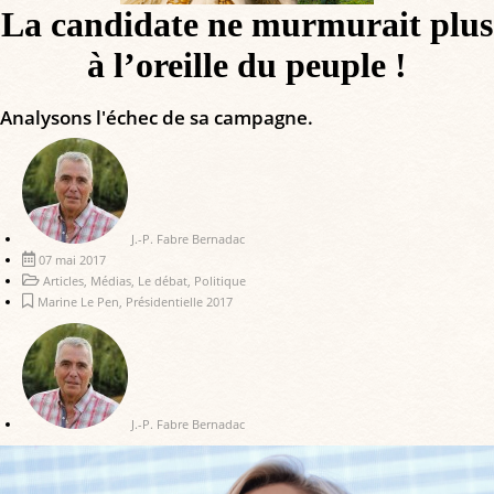
La candidate ne murmurait plus
à l’oreille du peuple !
Analysons l'échec de sa campagne.
J.-P. Fabre Bernadac
07 mai 2017
Articles
,
Médias
,
Le débat
,
Politique
Marine Le Pen
,
Présidentielle 2017
J.-P. Fabre Bernadac