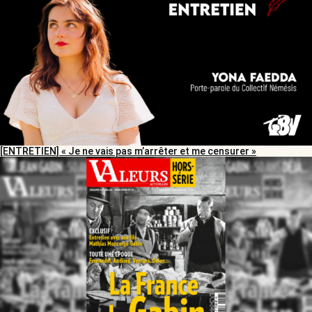
[ENTRETIEN] « Je ne vais pas m’arrêter et me censurer »