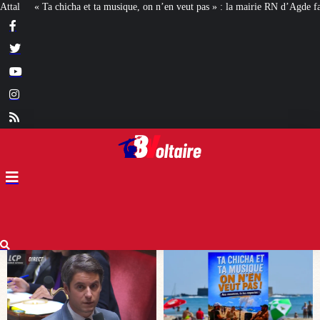
 n’en veut pas » : la mairie RN d’Agde face à la meute « antiraciste »
La ha