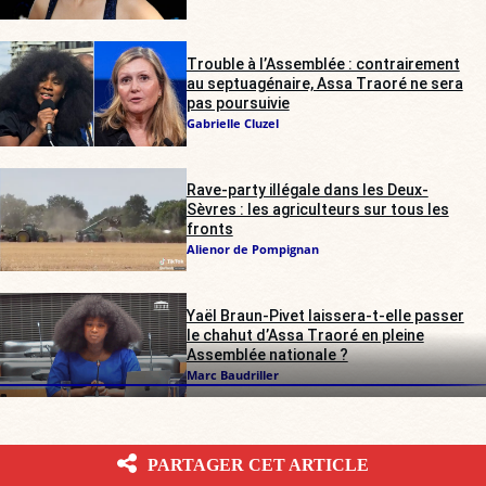
Trouble à l’Assemblée : contrairement
au septuagénaire, Assa Traoré ne sera
pas poursuivie
Gabrielle Cluzel
Rave-party illégale dans les Deux-
Sèvres : les agriculteurs sur tous les
fronts
Alienor de Pompignan
Yaël Braun-Pivet laissera-t-elle passer
le chahut d’Assa Traoré en pleine
Assemblée nationale ?
Marc Baudriller
PARTAGER CET ARTICLE