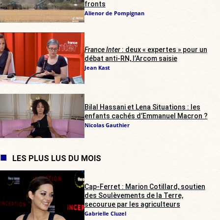
fronts
Alienor de Pompignan
France Inter
: deux « expertes » pour un
débat anti-RN, l’Arcom saisie
Jean Kast
Bilal Hassani et Lena Situations : les
enfants cachés d’Emmanuel Macron ?
Nicolas Gauthier
LES PLUS LUS DU MOIS
Cap-Ferret : Marion Cotillard, soutien
des Soulèvements de la Terre,
secourue par les agriculteurs
Gabrielle Cluzel