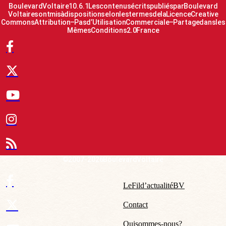
Boulevard Voltaire 10.6.1 Les contenus écrits publiés par Boulevard
Voltaire sont mis à disposition selon les termes de la Licence Creative
Commons Attribution – Pas d’Utilisation Commerciale – Partage dans les
Mêmes Conditions 2.0 France
© 2007-2026 Boulevard Voltaire
Le Fil d’actualité BV
Contact
Qui sommes-nous ?