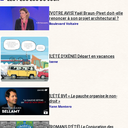
[VOTRE AVIS] Yaël Braun-Pivet doit-elle
renoncer à son projet architectural ?
Boulevard Voltaire
[L’ÉTÉ D’IXÈNE] Départ en vacances
Ixene
[L’ÉTÉ BV] «
La gauche organise le non-
droit
»
Yann Montero
[ROMANS D’ÉTÉ]
La Conjuration des