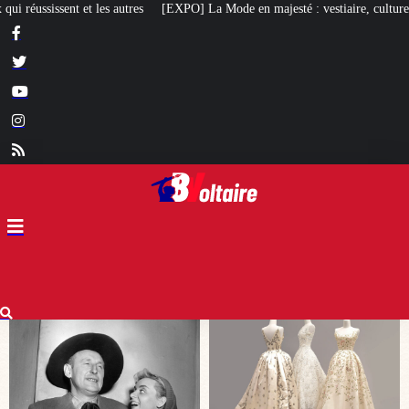
EXPO] La Mode en majesté : vestiaire, culture et diplomatie au royaume de S