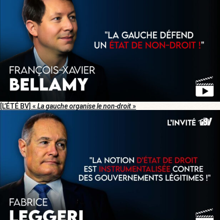
[L’ÉTÉ BV] «
La gauche organise le non-droit
»