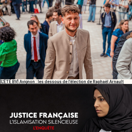
[L’ÉTÉ BV] Avignon : les dessous de l’élection de Raphaël Arnault