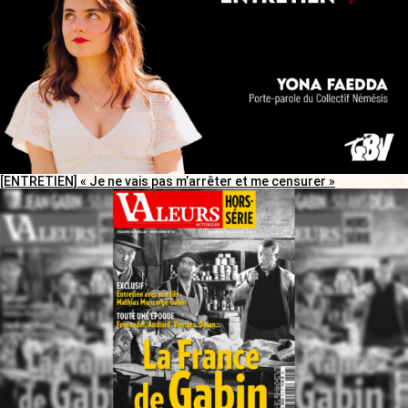
[ENTRETIEN] « Je ne vais pas m’arrêter et me censurer »