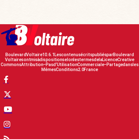
Boulevard Voltaire 10.6.1 Les contenus écrits publiés par Boulevard
Voltaire sont mis à disposition selon les termes de la Licence Creative
Commons Attribution – Pas d’Utilisation Commerciale – Partage dans les
Mêmes Conditions 2.0 France