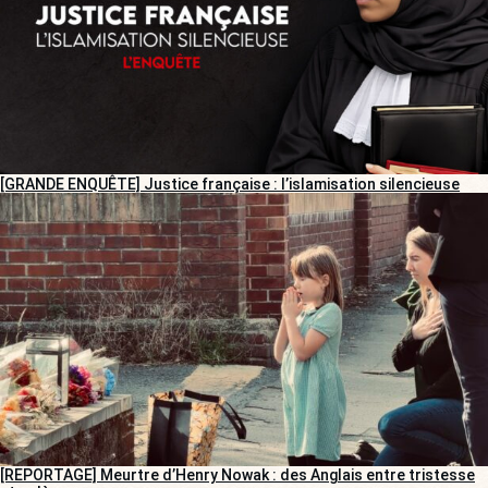
[GRANDE ENQUÊTE] Justice française : l’islamisation silencieuse
[REPORTAGE] Meurtre d’Henry Nowak : des Anglais entre tristesse