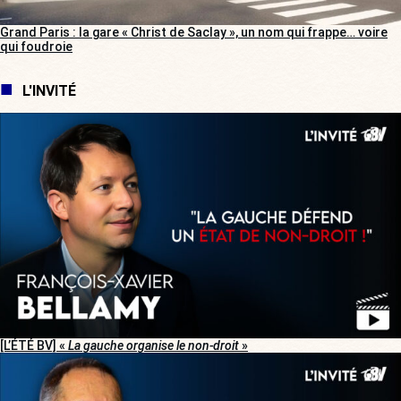
Grand Paris : la gare « Christ de Saclay », un nom qui frappe… voire
qui foudroie
L'INVITÉ
[L’ÉTÉ BV] «
La gauche organise le non-droit
»