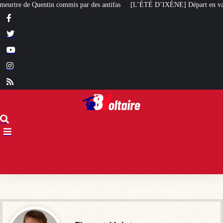
 par des antifas
[L’ÉTÉ D’IXÈNE] Départ en vacances
[L’ÉTÉ BV] «