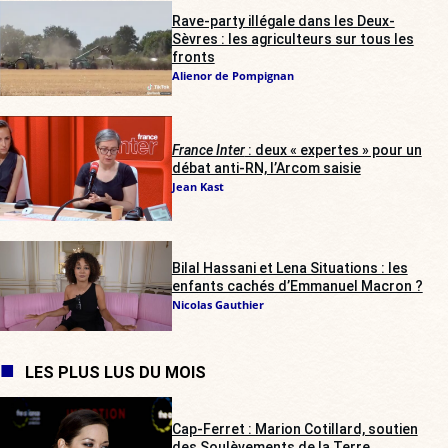
Rave-party illégale dans les Deux-
Sèvres : les agriculteurs sur tous les
fronts
Alienor de Pompignan
France Inter
: deux « expertes » pour un
débat anti-RN, l’Arcom saisie
Jean Kast
Bilal Hassani et Lena Situations : les
enfants cachés d’Emmanuel Macron ?
Nicolas Gauthier
LES PLUS LUS DU MOIS
Cap-Ferret : Marion Cotillard, soutien
des Soulèvements de la Terre,