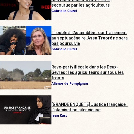
secourue par les agriculteurs
Gabrielle Cluzel
Trouble à l’Assemblée : contrairement
au septuagénaire, Assa Traoré ne sera
pas poursuivie
Gabrielle Cluzel
Rave-party illégale dans les Deux-
Sèvres : les agriculteurs sur tous les
fronts
Alienor de Pompignan
[GRANDE ENQUÊTE] Justice française :
l’islamisation silencieuse
Jean Kast