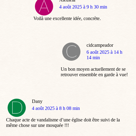
dit
4 août 2025 à 9 h 30 min
:
Voilà une excellente idée, concrète.
cidcampeador
dit
6 août 2025 à 14 h
:
14 min
Un bon moyen actuellement de se
retrouver ensemble en garde à vue!
Dany
dit
4 août 2025 à 8 h 08 min
:
Chaque acte de vandalisme d’une église doit être suivi de la
même chose sur une mosquée !!!