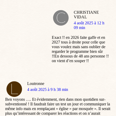
CHRISTIANE
VIDAL
dit
4 août 2025 à 12 h
:
09 min
Exact !! en 2026 faite gaffe et en
2027 tous à droite pour celle que
vous voulez mais sans oublier de
regarder le programme bien sûr
!!En dessous de 48 ans personne !!
on vient d’en souper !!
Loutronne
dit
4 août 2025 à 9 h 38 min
:
Ben voyons …. Et évidemment, rien dans mon quotidien sur-
subventionné ! Il faudrait faire un test un jour et communiquer la
même info mais en remplaçant « église » par mosquée ». Il serait
plus qu’intéressant de comparer les réactions et on n’aurait