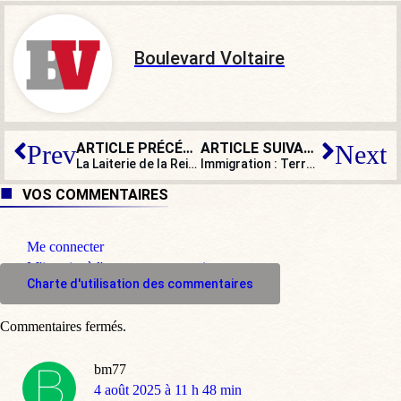
Boulevard Voltaire
ARTICLE PRÉCÉDENT
ARTICLE SUIVANT
Prev
Next
La Laiterie de la Reine retrouve son mobilier après deux siècles d’absence
Immigration : Terra Nova redoute
VOS COMMENTAIRES
Me connecter
M'inscrire à l'espace commentaire
Charte d'utilisation des commentaires
Commentaires fermés.
bm77
dit
4 août 2025 à 11 h 48 min