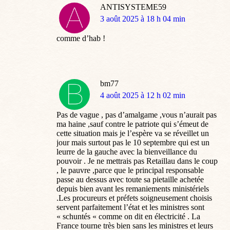
ANTISYSTEME59
dit
3 août 2025 à 18 h 04 min
:
comme d’hab !
bm77
dit
4 août 2025 à 12 h 02 min
:
Pas de vague , pas d’amalgame ,vous n’aurait pas
ma haine ,sauf contre le patriote qui s’émeut de
cette situation mais je l’espère va se réveillet un
jour mais surtout pas le 10 septembre qui est un
leurre de la gauche avec la bienveillance du
pouvoir . Je ne mettrais pas Retaillau dans le coup
, le pauvre ,parce que le principal responsable
passe au dessus avec toute sa pietaille achetée
depuis bien avant les remaniements ministériels
.Les procureurs et préfets soigneusement choisis
servent parfaitement l’état et les ministres sont
« schuntés « comme on dit en électricité . La
France tourne très bien sans les ministres et leurs