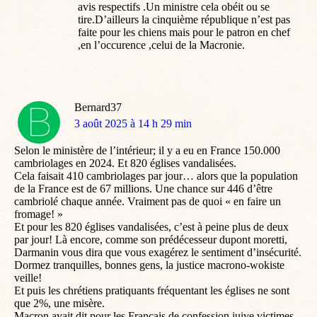
avis respectifs .Un ministre cela obéit ou se
tire.D’ailleurs la cinquième république n’est pas
faite pour les chiens mais pour le patron en chef
,en l’occurence ,celui de la Macronie.
Bernard37
dit
3 août 2025 à 14 h 29 min
:
Selon le ministère de l’intérieur; il y a eu en France 150.000
cambriolages en 2024. Et 820 églises vandalisées.
Cela faisait 410 cambriolages par jour… alors que la population
de la France est de 67 millions. Une chance sur 446 d’être
cambriolé chaque année. Vraiment pas de quoi « en faire un
fromage! »
Et pour les 820 églises vandalisées, c’est à peine plus de deux
par jour! Là encore, comme son prédécesseur dupont moretti,
Darmanin vous dira que vous exagérez le sentiment d’insécurité.
Dormez tranquilles, bonnes gens, la justice macrono-wokiste
veille!
Et puis les chrétiens pratiquants fréquentant les églises ne sont
que 2%, une misère.
Macron avait dit pour les Français de confession juive victimes