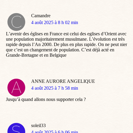
Camandre
dit
4 août 2025 à 8 h 02 min
:
L’avenir des églises en France est celui des eglises d’Orient avec
une population majoritairement musulmane. L’évolution est très
rapide depuis l’An 2000. De plus en plus rapide. On ne peut nier
que c’est un changement de population. C’est déjà acté en
Grande-Bretagne et en Belgique
ANNE AURORE ANGELIQUE
dit
4 août 2025 à 7 h 58 min
:
Jusqu’à quand allons nous supporter cela ?
soleil33
dit
4 août 2025 à 6 h 06 min