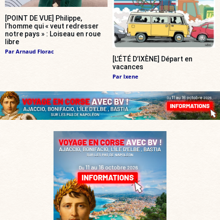
[POINT DE VUE] Philippe,
l’homme qui « veut redresser
notre pays » : Loiseau en roue
libre
Par
Arnaud Florac
[L’ÉTÉ D’IXÈNE] Départ en
vacances
Par
Ixene