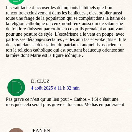
:
Il serait facile d’accuser les délinquants habituels que l’on
rencontre exclusivement dans les banlieues , c’est oublier aussi
toute une fange de la population qui se complait dans la haine de
la religion catholique ou ceux nombreux aussi qui de satanisme
de folklore finissent par croire en ce qu’ils prenaient auparavant
pour une posture de style. L’esotérisme a le vent en poupe, avec
parfois ses dérapages sectaires , et les anti fas et woke ,fils et fille
de ..sont dans la détestation du patriarcat auquel ils associent à
tort la religion catholique qui est pourtant beaucoup orientée sur
la mère dont Marie est la figure icônique .
Dl CLUZ
dit
4 août 2025 à 11 h 32 min
:
Pas grave ce n’est qu’un lieu pour « Cathos »!! Si c’était une
mosquée cela serait plus grave et tous nos Médias en parleraient
JEAN PN