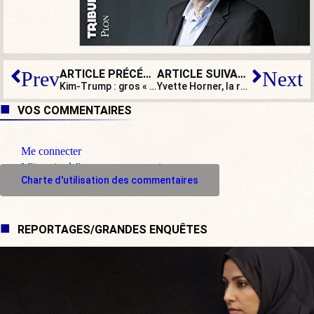
ARTICLE PRÉCÉDENT
ARTICLE SUIVANT
Prev
Next
Kim-Trump : gros « shake hand » et diplomatie hollywoodienne . Et après ?
Yvette Horner, la reine du musette et des amoureux de la petite reine…
VOS COMMENTAIRES
Me connecter
M'inscrire à l'espace commentaire
Charte d'utilisation des commentaires
REPORTAGES/GRANDES ENQUÊTES