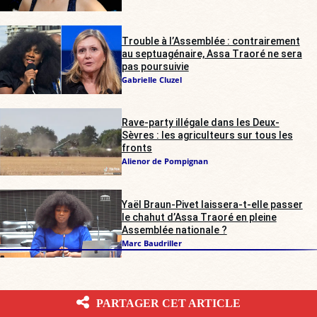
Trouble à l’Assemblée : contrairement
au septuagénaire, Assa Traoré ne sera
pas poursuivie
Gabrielle Cluzel
Rave-party illégale dans les Deux-
Sèvres : les agriculteurs sur tous les
fronts
Alienor de Pompignan
Yaël Braun-Pivet laissera-t-elle passer
le chahut d’Assa Traoré en pleine
Assemblée nationale ?
Marc Baudriller
PARTAGER CET ARTICLE