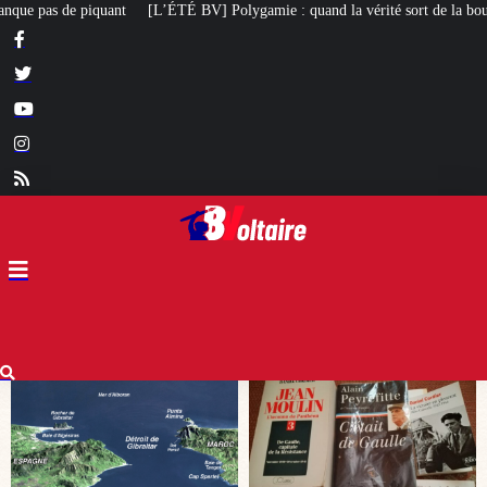
Polygamie : quand la vérité sort de la bouche d’une militante LFI
Arcom : 