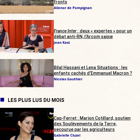
fronts
Alienor de Pompignan
France Inter
: deux « expertes » pour un
débat anti-RN, l’Arcom saisie
Jean Kast
Bilal Hassani et Lena Situations : les
enfants cachés d’Emmanuel Macron ?
Nicolas Gauthier
LES PLUS LUS DU MOIS
Cap-Ferret : Marion Cotillard, soutien
des Soulèvements de la Terre,
secourue par les agriculteurs
Gabrielle Cluzel