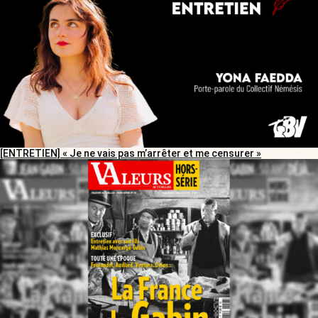
[ENTRETIEN] « Je ne vais pas m’arrêter et me censurer »