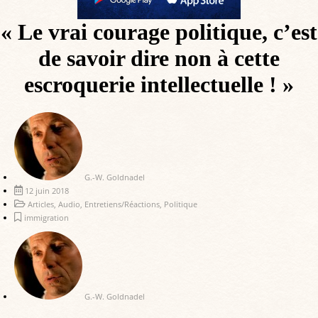
« Le vrai courage politique, c’est
de savoir dire non à cette
escroquerie intellectuelle ! »
G.-W. Goldnadel
12 juin 2018
Articles
,
Audio
,
Entretiens/Réactions
,
Politique
immigration
G.-W. Goldnadel