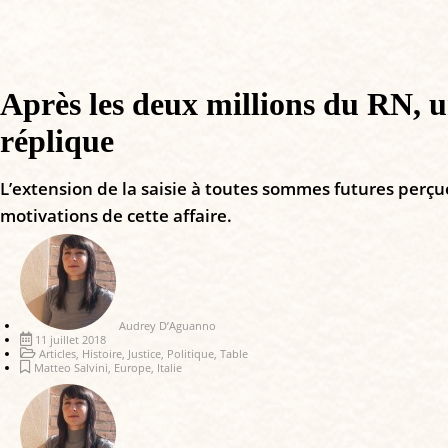
Après les deux millions du RN, une
réplique
L’extension de la saisie à toutes sommes futures perçue
motivations de cette affaire.
Audrey D’Aguanno
11 juillet 2018
Articles
,
Histoire
,
Justice
,
Politique
,
Table
Matteo Salvini
,
Europe
,
Italie