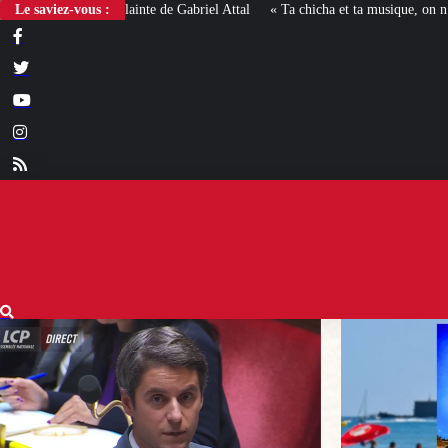
Le saviez-vous :
« Ta chicha et ta musique, on n’en veut pas » : la mairie RN 