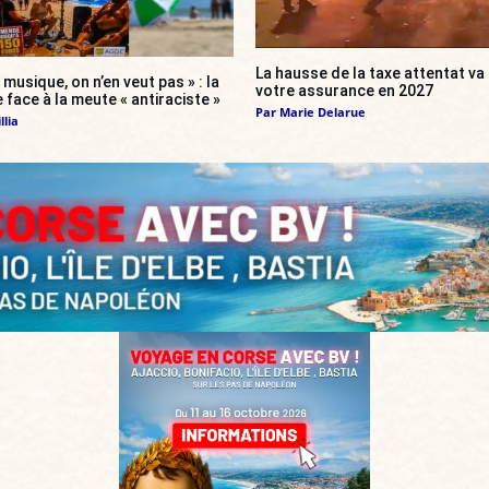
La hausse de la taxe attentat v
 musique, on n’en veut pas » : la
votre assurance en 2027
 face à la meute « antiraciste »
Par
Marie Delarue
llia