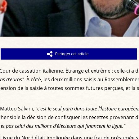
Partager cet article
 Cour de cassation italienne. Étrange et extrême : celle-ci a 
ons d’euros"
. À côté, les deux millions saisis au Rassemblemen
nsion de la saisie à toutes sommes futures perçues, et la s
.
r Matteo Salvini,
"c’est le seul parti dans toute l’histoire europée
éhensible la décision de confisquer les recettes provenant de
t et pas celui des millions d’électeurs qui financent la ligue."
la Ligue du Nord était impliquée dans une fraude présumée 