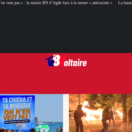
d’Agde face à la meute « antiraciste »
La hausse de la taxe attentat va augm