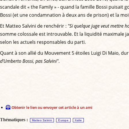
scandale dit « the Family » - quand la famille Bossi puisai
Bossi (et une condamnation à deux ans de prison) et la moit
Et Matteo Salvini de renchérir :
"Si quelque juge veut mettre hor
somme colossale est introuvable. Et la liquidité maximale j
selon les actuels responsables du parti.
Quant à son allié du Mouvement 5 étoiles Luigi Di Maio, dureme
d’Umberto Bossi, pas Salvini"
.
Obtenir le lien ou envoyer cet article à un ami
Thématiques :
Matteo Salvini
Europe
Italie