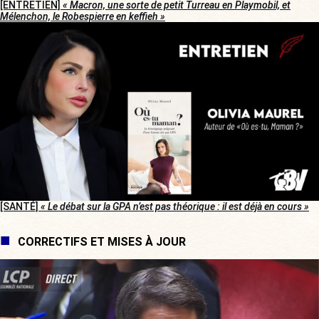
[ENTRETIEN]
« Macron, une sorte de petit Turreau en Playmobil, et
Mélenchon, le Robespierre en keffieh »
[SANTÉ]
« Le débat sur la GPA n’est pas théorique : il est déjà en cours »
CORRECTIFS ET MISES À JOUR