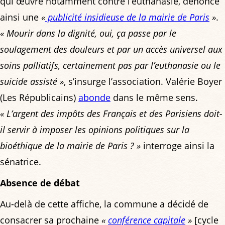
qui œuvre notamment contre l’euthanasie, dénonce
ainsi une
«
publicité insidieuse de la mairie de Paris
»
.
« Mourir dans la dignité, oui, ça passe par le
soulagement des douleurs et par un accès universel aux
soins palliatifs, certainement pas par l’euthanasie ou le
suicide assisté »
, s’insurge l’association. Valérie Boyer
(Les Républicains)
abonde
dans le même sens.
« L’argent des impôts des Français et des Parisiens doit-
il servir à imposer les opinions politiques sur la
bioéthique de la mairie de Paris ? »
interroge ainsi la
sénatrice.
Absence de débat
Au-delà de cette affiche, la commune a décidé de
consacrer sa prochaine
«
conférence capitale
»
[cycle