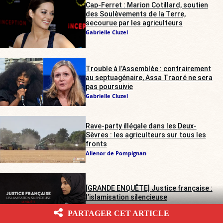
Cap-Ferret : Marion Cotillard, soutien
des Soulèvements de la Terre,
secourue par les agriculteurs
Gabrielle Cluzel
Trouble à l’Assemblée : contrairement
au septuagénaire, Assa Traoré ne sera
pas poursuivie
Gabrielle Cluzel
Rave-party illégale dans les Deux-
Sèvres : les agriculteurs sur tous les
fronts
Alienor de Pompignan
[GRANDE ENQUÊTE] Justice française :
l’islamisation silencieuse
Jean Kast
© Compte X @tnnhrmt
PARTAGER CET ARTICLE