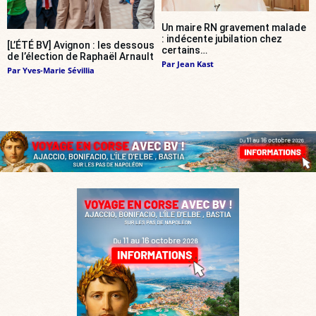
Un maire RN gravement malade
: indécente jubilation chez
[L’ÉTÉ BV] Avignon : les dessous
certains…
de l’élection de Raphaël Arnault
Par
Jean Kast
Par
Yves-Marie Sévillia