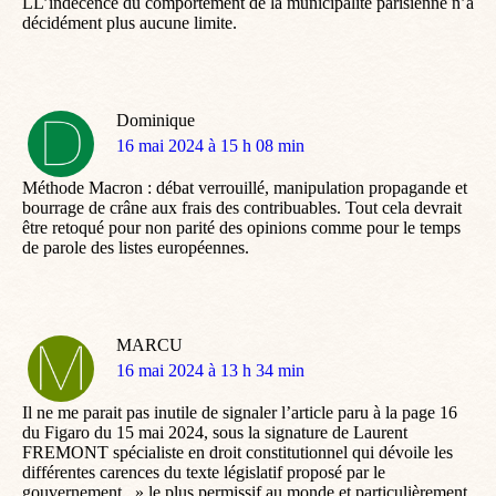
LL’indécence du comportement de la municipalité parisienne n’a
décidément plus aucune limite.
Dominique
dit
16 mai 2024 à 15 h 08 min
:
Méthode Macron : débat verrouillé, manipulation propagande et
bourrage de crâne aux frais des contribuables. Tout cela devrait
être retoqué pour non parité des opinions comme pour le temps
de parole des listes européennes.
MARCU
dit
16 mai 2024 à 13 h 34 min
:
Il ne me parait pas inutile de signaler l’article paru à la page 16
du Figaro du 15 mai 2024, sous la signature de Laurent
FREMONT spécialiste en droit constitutionnel qui dévoile les
différentes carences du texte législatif proposé par le
gouvernement,, » le plus permissif au monde et particulièrement