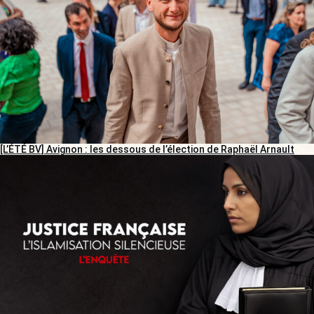
[L’ÉTÉ BV] Avignon : les dessous de l’élection de Raphaël Arnault