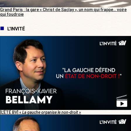
Grand Paris : la gare « Christ de Saclay », un nom qui frappe… voire
qui foudroie
L'INVITÉ
[L’ÉTÉ BV] «
La gauche organise le non-droit
»