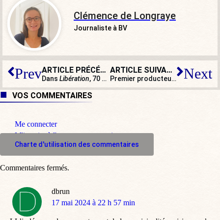
Clémence de Longraye
Journaliste à BV
ARTICLE PRÉCÉDENT
ARTICLE SUIVANT
Prev
Next
Dans
Libération
, 70 organisations appellent à ne pas voter pour les « extrêmes droites »
Premier producteur de patates, la France importe ses chips : cherchez l’erreur
VOS COMMENTAIRES
Me connecter
M'inscrire à l'espace commentaire
Charte d'utilisation des commentaires
Commentaires fermés.
dbrun
dit
17 mai 2024 à 22 h 57 min
: