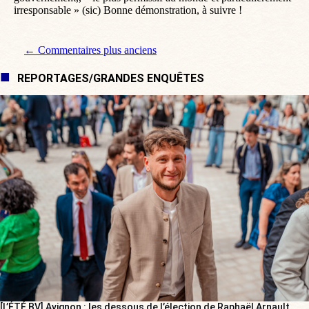
irresponsable » (sic) Bonne démonstration, à suivre !
Navigation de commentaire
← Commentaires plus anciens
REPORTAGES/GRANDES ENQUÊTES
[L’ÉTÉ BV] Avignon : les dessous de l’élection de Raphaël Arnault