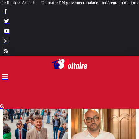
avement malade : indécente jubilation chez certains…
Affaire Lyhanna : u