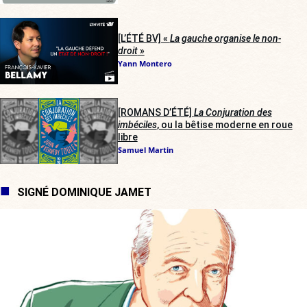
[L’ÉTÉ BV] «
La gauche organise le non-
droit
»
Yann Montero
[ROMANS D’ÉTÉ]
La Conjuration des
imbéciles
, ou la bêtise moderne en roue
libre
Samuel Martin
SIGNÉ DOMINIQUE JAMET