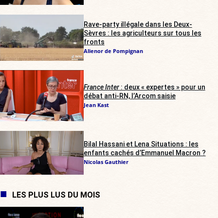
Rave-party illégale dans les Deux-
Sèvres : les agriculteurs sur tous les
fronts
Alienor de Pompignan
France Inter
: deux « expertes » pour un
débat anti-RN, l’Arcom saisie
Jean Kast
Bilal Hassani et Lena Situations : les
enfants cachés d’Emmanuel Macron ?
Nicolas Gauthier
LES PLUS LUS DU MOIS