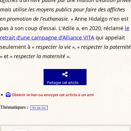
mais utilise les moyens publics pour faire des affiches
en promotion de l’euthanasie. »
Anne Hidalgo n'en est
pas à son coup d'essai. L'édile a, en 2020, réclamé
le
retrait d’une campagne d’Alliance VITA
qui appelait
seulement à
« respecter la vie »
,
« respecter la paternité
»
et
« respecter la maternité »
.
Partager cet article
Obtenir le lien ou envoyer cet article à un ami
Thématiques :
fin de vie