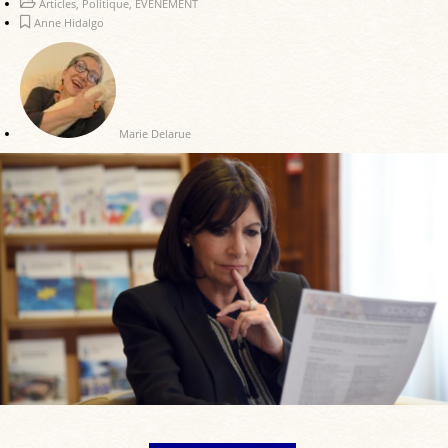
Articles
,
Politique
,
EVENEMENT
Anne Hidalgo
Marie Delarue