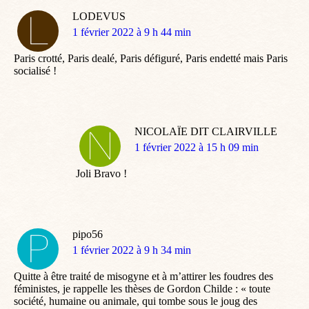
LODEVUS
dit
1 février 2022 à 9 h 44 min
:
Paris crotté, Paris dealé, Paris défiguré, Paris endetté mais Paris
socialisé !
NICOLAÏE DIT CLAIRVILLE
dit
1 février 2022 à 15 h 09 min
:
Joli Bravo !
pipo56
dit
1 février 2022 à 9 h 34 min
:
Quitte à être traité de misogyne et à m’attirer les foudres des
féministes, je rappelle les thèses de Gordon Childe : « toute
société, humaine ou animale, qui tombe sous le joug des