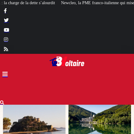
wcleo, la PME franco-italienne qui mise sur l’avenir du « mini nucléaire »