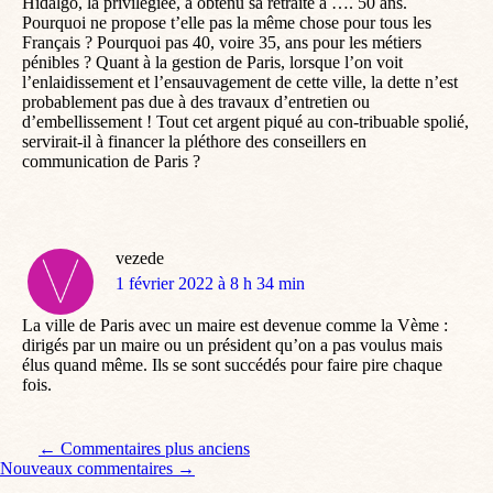
Hidalgo, la privilégiée, a obtenu sa retraite à …. 50 ans.
Pourquoi ne propose t’elle pas la même chose pour tous les
Français ? Pourquoi pas 40, voire 35, ans pour les métiers
pénibles ? Quant à la gestion de Paris, lorsque l’on voit
l’enlaidissement et l’ensauvagement de cette ville, la dette n’est
probablement pas due à des travaux d’entretien ou
d’embellissement ! Tout cet argent piqué au con-tribuable spolié,
servirait-il à financer la pléthore des conseillers en
communication de Paris ?
vezede
dit
1 février 2022 à 8 h 34 min
:
La ville de Paris avec un maire est devenue comme la Vème :
dirigés par un maire ou un président qu’on a pas voulus mais
élus quand même. Ils se sont succédés pour faire pire chaque
fois.
Navigation de commentaire
← Commentaires plus anciens
Nouveaux commentaires →