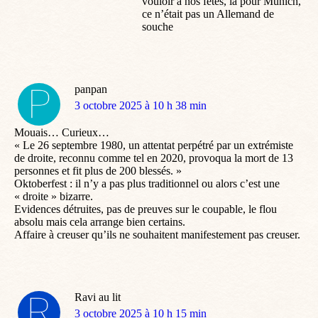
vouloir à nos fêtes, là pour Munich,
ce n’était pas un Allemand de
souche
panpan
dit
3 octobre 2025 à 10 h 38 min
:
Mouais… Curieux…
« Le 26 septembre 1980, un attentat perpétré par un extrémiste
de droite, reconnu comme tel en 2020, provoqua la mort de 13
personnes et fit plus de 200 blessés. »
Oktoberfest : il n’y a pas plus traditionnel ou alors c’est une
« droite » bizarre.
Evidences détruites, pas de preuves sur le coupable, le flou
absolu mais cela arrange bien certains.
Affaire à creuser qu’ils ne souhaitent manifestement pas creuser.
Ravi au lit
dit
3 octobre 2025 à 10 h 15 min