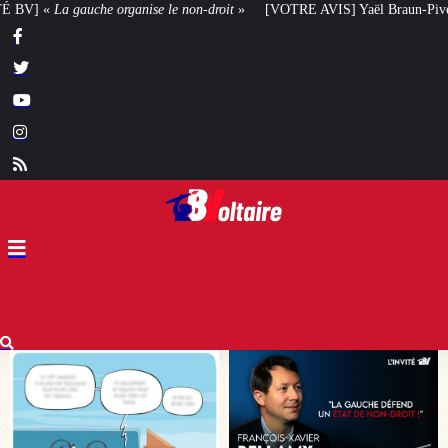
roit
»
[VOTRE AVIS] Yaël Braun-Pivet doit-elle renoncer à son projet archit