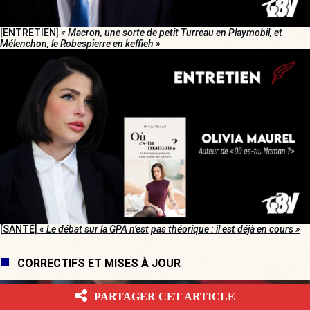
[ENTRETIEN]
« Macron, une sorte de petit Turreau en Playmobil, et
Mélenchon, le Robespierre en keffieh »
[SANTÉ]
« Le débat sur la GPA n’est pas théorique : il est déjà en cours »
CORRECTIFS ET MISES À JOUR
PARTAGER CET ARTICLE