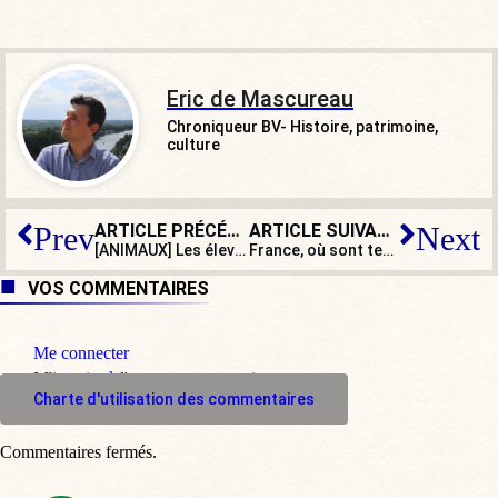
Eric de Mascureau
Chroniqueur BV- Histoire, patrimoine,
culture
ARTICLE PRÉCÉDENT
ARTICLE SUIVANT
Prev
Next
[ANIMAUX] Les éleveurs auront un peu plus de liberté pour faire face au loup
France, où sont tes enfants ?
VOS COMMENTAIRES
Me connecter
M'inscrire à l'espace commentaire
Charte d'utilisation des commentaires
Commentaires fermés.