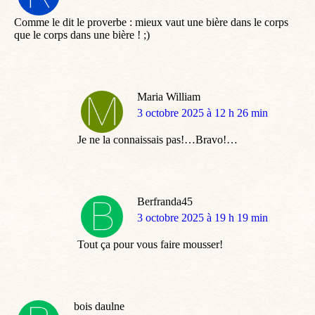
:
Comme le dit le proverbe : mieux vaut une bière dans le corps
que le corps dans une bière ! ;)
Maria William
dit
3 octobre 2025 à 12 h 26 min
:
Je ne la connaissais pas!…Bravo!…
Berfranda45
dit
3 octobre 2025 à 19 h 19 min
:
Tout ça pour vous faire mousser!
bois daulne