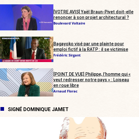
[VOTRE AVIS] Yaël Braun-Pivet doit-elle
renoncer à son projet architectural ?
Boulevard Voltaire
Bagayoko visé par une plainte pour
emploi fictif à la RATP : il se victimise
Frédéric Sirgant
[POINT DE VUE] Philippe, l’homme qui «
veut redresser notre pays » : Loiseau
en roue libre
Arnaud Florac
SIGNÉ DOMINIQUE JAMET