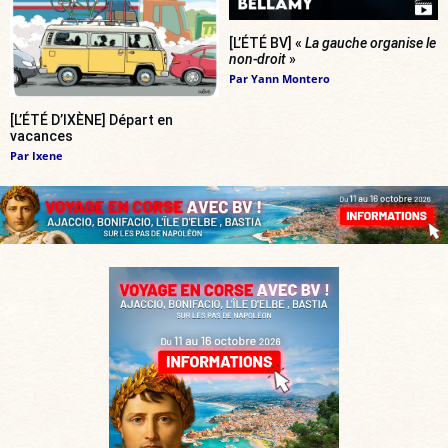
[L’ÉTÉ BV] «
La gauche organise le
non-droit
»
Par
Yann Montero
[L’ÉTÉ D’IXÈNE] Départ en
vacances
Par
Ixene