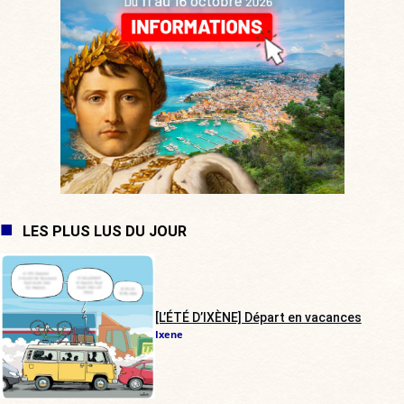
LES PLUS LUS DU JOUR
[L’ÉTÉ D’IXÈNE] Départ en vacances
Ixene