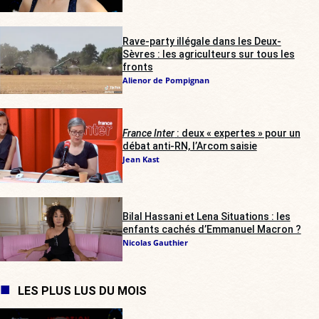
Rave-party illégale dans les Deux-
Sèvres : les agriculteurs sur tous les
fronts
Alienor de Pompignan
France Inter
: deux « expertes » pour un
débat anti-RN, l’Arcom saisie
Jean Kast
Bilal Hassani et Lena Situations : les
enfants cachés d’Emmanuel Macron ?
Nicolas Gauthier
LES PLUS LUS DU MOIS