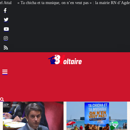
, on n’en veut pas » : la mairie RN d’Agde face à la meute « antiraciste »
L