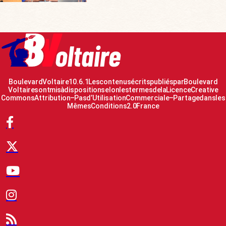
Boulevard Voltaire 10.6.1 Les contenus écrits publiés par Boulevard
Voltaire sont mis à disposition selon les termes de la Licence Creative
Commons Attribution – Pas d’Utilisation Commerciale – Partage dans les
Mêmes Conditions 2.0 France