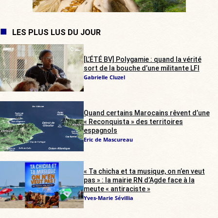
LES PLUS LUS DU JOUR
[L’ÉTÉ BV] Polygamie : quand la vérité
sort de la bouche d’une militante LFI
Gabrielle Cluzel
Quand certains Marocains rêvent d’une
« Reconquista » des territoires
espagnols
Eric de Mascureau
« Ta chicha et ta musique, on n’en veut
pas » : la mairie RN d’Agde face à la
meute « antiraciste »
Yves-Marie Sévillia