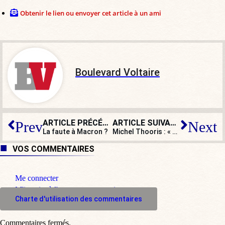
Obtenir le lien ou envoyer cet article à un ami
Boulevard Voltaire
ARTICLE PRÉCÉDENT
ARTICLE SUIVANT
Prev
Next
La faute à Macron ?
Michel Thooris : « Comme le Beauvau de la sécurité, cette manifestation a été organisée par les syndicats pour protéger la Macronie ! »
VOS COMMENTAIRES
Me connecter
M'inscrire à l'espace commentaire
Charte d'utilisation des commentaires
Commentaires fermés.