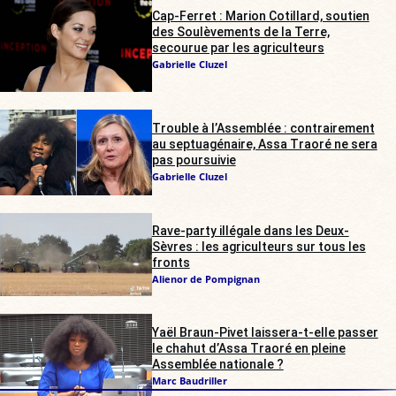
Cap-Ferret : Marion Cotillard, soutien
des Soulèvements de la Terre,
secourue par les agriculteurs
Gabrielle Cluzel
Trouble à l’Assemblée : contrairement
au septuagénaire, Assa Traoré ne sera
pas poursuivie
Gabrielle Cluzel
Rave-party illégale dans les Deux-
Sèvres : les agriculteurs sur tous les
fronts
Alienor de Pompignan
Yaël Braun-Pivet laissera-t-elle passer
le chahut d’Assa Traoré en pleine
Assemblée nationale ?
Marc Baudriller