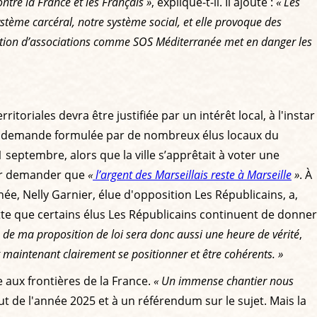
ntre la France et les Français »
, explique-t-il. Il ajoute :
« Les
ystème carcéral, notre système social, et elle provoque des
ction d’associations comme SOS Méditerranée met en danger les
itoriales devra être justifiée par un intérêt local, à l'instar
Une demande formulée par de nombreux élus locaux du
septembre, alors que la ville s’apprêtait à voter une
our demander que
«
l’argent des Marseillais reste à Marseille
»
. À
, Nelly Garnier, élue d'opposition Les Républicains, a,
e que certains élus Les Républicains continuent de donner
 de ma proposition de loi sera donc aussi une heure de vérité
,
nt maintenant clairement se positionner et être cohérents. »
 aux frontières de la France.
« Un immense chantier nous
ut de l'année 2025 et à un référendum sur le sujet. Mais la