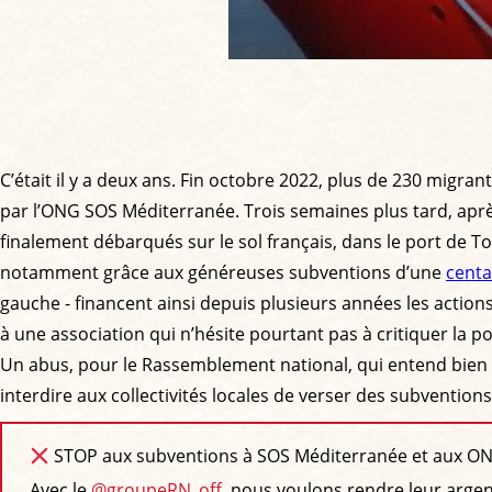
C’était il y a deux ans. Fin octobre 2022, plus de 230 migran
par l’ONG SOS Méditerranée. Trois semaines plus tard, après 
finalement débarqués sur le sol français, dans le port de
notamment grâce aux généreuses subventions d’une
centa
gauche - financent ainsi depuis plusieurs années les actions
à une association qui n’hésite pourtant pas à critiquer la pol
Un abus, pour le Rassemblement national, qui entend bien m
interdire aux collectivités locales de verser des subventio
STOP aux subventions à SOS Méditerranée et aux ON
Avec le
@groupeRN_off
, nous voulons rendre leur argen