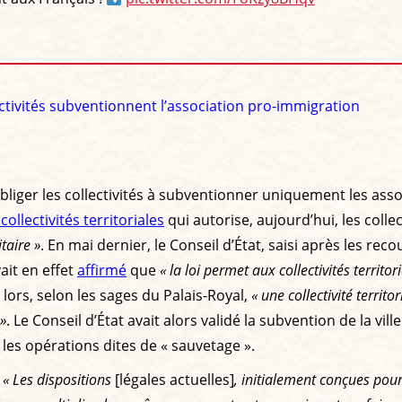
ctivités subventionnent l’association pro-immigration
: obliger les collectivités à subventionner uniquement les as
ollectivités territoriales
qui autorise, aujourd’hui, les colle
taire »
. En mai dernier, le Conseil d’État, saisi après les re
it en effet
affirmé
que
« la loi permet aux collectivités territ
 lors, selon les sages du Palais-Royal,
« une collectivité terri
»
. Le Conseil d’État avait alors validé la subvention de la vi
 les opérations dites de « sauvetage ».
.
« Les dispositions
[légales actuelles]
, initialement conçues pou