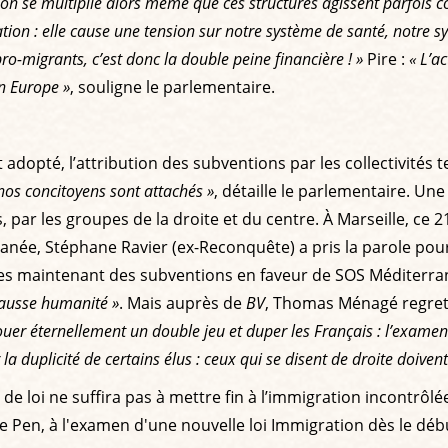
on se multiplie alors même que ces structures agissent parfois co
ation : elle cause une tension sur notre système de santé, notre s
-migrants, c’est donc la double peine financière ! »
Pire :
« L’a
n Europe »
, souligne le parlementaire.
opté, l’attribution des subventions par les collectivités terr
nos concitoyens sont attachés »
, détaille le parlementaire. 
r les groupes de la droite et du centre. À Marseille, ce 21 
ranée, Stéphane Ravier (ex-Reconquête) a pris la parole p
s maintenant des subventions en faveur de SOS Méditerranée
 fausse humanité »
. Mais auprès de
BV
, Thomas Ménagé regrett
ouer éternellement un double jeu et duper les Français : l’examen
la duplicité de certains élus : ceux qui se disent de droite doive
 loi ne suffira pas à mettre fin à l’immigration incontrôlée
 Le Pen, à l'examen d'une nouvelle loi Immigration dès le déb