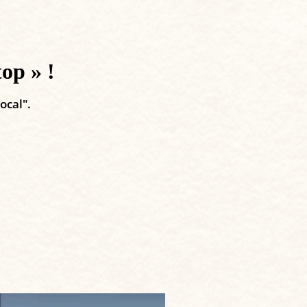
op » !
local".