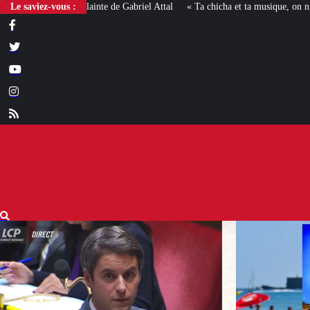
Le saviez-vous :
« Ta chicha et ta musique, on n’en veut pas » : la mairie RN