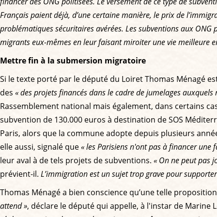
financer des ONG politisées. Le versement de ce type de subventi
Français paient déjà, d’une certaine manière, le prix de l’immigr
problématiques sécuritaires avérées. Les subventions aux ONG pro
migrants eux-mêmes en leur faisant miroiter une vie meilleure e
Mettre fin à la submersion migratoire
Si le texte porté par le député du Loiret Thomas Ménagé est ad
des
« des projets financés dans le cadre de jumelages auxquels 
Rassemblement national mais également, dans certains cas, pa
subvention de 130.000 euros à destination de SOS Méditer
Paris, alors que la commune adopte depuis plusieurs année
elle aussi, signalé que
« les Parisiens n'ont pas à financer une
leur aval à de tels projets de subventions.
« On ne peut pas j
prévient-il.
L’immigration est un sujet trop grave pour supporter 
Thomas Ménagé a bien conscience qu’une telle proposition de
attend »
, déclare le député qui appelle, à l'instar de Marine