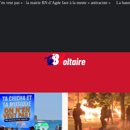
 d’Agde face à la meute « antiraciste »
La hausse de la taxe attentat va aug