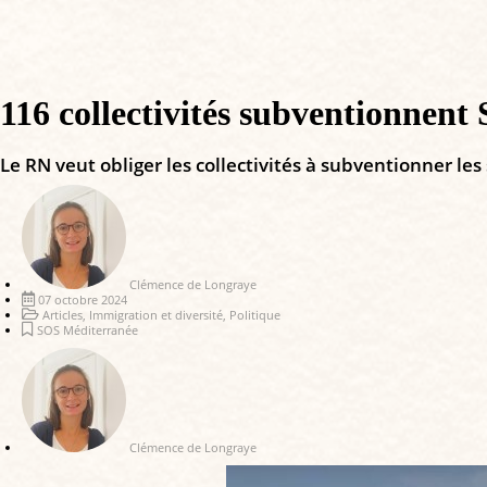
116 collectivités subventionnent 
Le RN veut obliger les collectivités à subventionner les
Clémence de Longraye
07 octobre 2024
Articles
,
Immigration et diversité
,
Politique
SOS Méditerranée
Clémence de Longraye