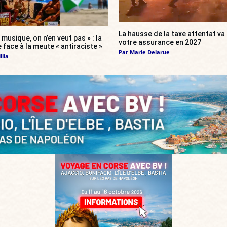
La hausse de la taxe attentat v
 musique, on n’en veut pas » : la
votre assurance en 2027
 face à la meute « antiraciste »
Par
Marie Delarue
llia