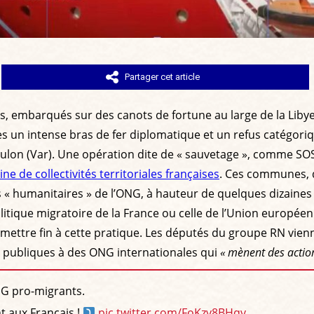
Partager cet article
ts, embarqués sur des canots de fortune au large de la Libye,
un intense bras de fer diplomatique et un refus catégorique 
 Toulon (Var). Une opération dite de « sauvetage », comme 
ine de collectivités territoriales françaises
. Ces communes, d
 « humanitaires » de l’ONG, à hauteur de quelques dizaines v
itique migratoire de la France ou celle de l’Union européenne,
ettre fin à cette pratique. Les députés du groupe RN vienn
ns publiques à des ONG internationales qui
« mènent des action
G pro-migrants.
t aux Français !
pic.twitter.com/FoKzy8BHqv