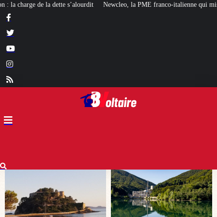
ewcleo, la PME franco-italienne qui mise sur l’avenir du « mini nucléaire »