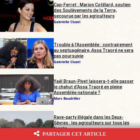
Cap-Ferret : Marion Cotillard, soutien
des Soulèvements de la Terre,
secourue par les agriculteurs
Gabrielle Cluzel
Trouble à l’Assemblée : contrairement
au septuagénaire, Assa Traoré ne sera
pas poursuivie
Gabrielle Cluzel
Yaël Braun-Pivet laissera-t-elle passer
le chahut d’Assa Traoré en pleine
Assemblée nationale ?
Marc Baudriller
Rave-party illégale dans les Deux-
Sèvres : les agriculteurs sur tous les
fronts
PARTAGER CET ARTICLE
Alienor de Pompignan