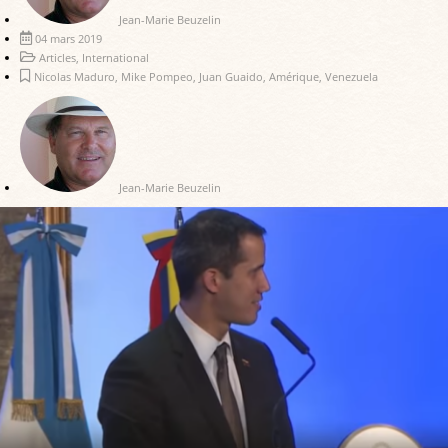
Jean-Marie Beuzelin
04 mars 2019
Articles
,
International
Nicolas Maduro
,
Mike Pompeo
,
Juan Guaido
,
Amérique
,
Venezuela
Jean-Marie Beuzelin