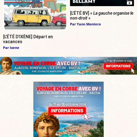
[L’ÉTÉ BV] «
La gauche organise le
non-droit
»
Par
Yann Montero
[L’ÉTÉ D’IXÈNE] Départ en
vacances
Par
Ixene