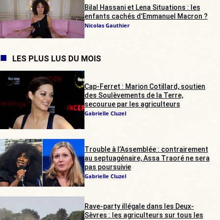
Bilal Hassani et Lena Situations : les
enfants cachés d’Emmanuel Macron ?
Nicolas Gauthier
LES PLUS LUS DU MOIS
Cap-Ferret : Marion Cotillard, soutien
des Soulèvements de la Terre,
secourue par les agriculteurs
Gabrielle Cluzel
Trouble à l’Assemblée : contrairement
au septuagénaire, Assa Traoré ne sera
pas poursuivie
Gabrielle Cluzel
Rave-party illégale dans les Deux-
Sèvres : les agriculteurs sur tous les