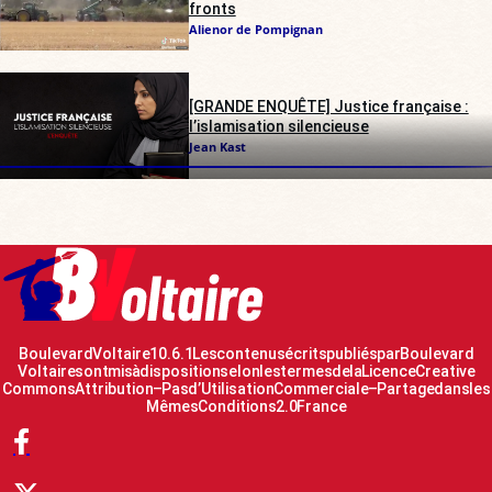
fronts
Alienor de Pompignan
[GRANDE ENQUÊTE] Justice française :
l’islamisation silencieuse
Jean Kast
Boulevard Voltaire 10.6.1 Les contenus écrits publiés par Boulevard
Voltaire sont mis à disposition selon les termes de la Licence Creative
Commons Attribution – Pas d’Utilisation Commerciale – Partage dans les
Mêmes Conditions 2.0 France