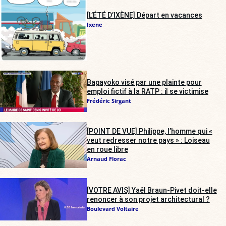
[L’ÉTÉ D’IXÈNE] Départ en vacances
Ixene
Bagayoko visé par une plainte pour
emploi fictif à la RATP : il se victimise
Frédéric Sirgant
[POINT DE VUE] Philippe, l’homme qui «
veut redresser notre pays » : Loiseau
en roue libre
Arnaud Florac
[VOTRE AVIS] Yaël Braun-Pivet doit-elle
renoncer à son projet architectural ?
Boulevard Voltaire