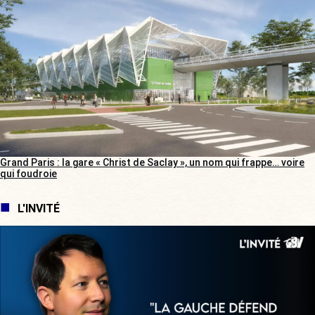
Grand Paris : la gare « Christ de Saclay », un nom qui frappe… voire
qui foudroie
L'INVITÉ