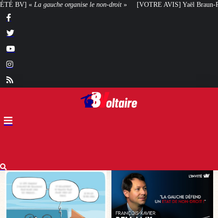
non-droit
»
[VOTRE AVIS] Yaël Braun-Pivet doit-elle renoncer à son projet 