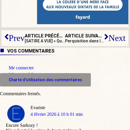
ARTICLE PRÉCÉDENT
ARTICLE SUIVANT
Prev
Next
[SATIRE A VUE] « Quelle époque » : encore une émission que les Russes n’auront pas !
Perquisition dans les locaux parisiens de X : le parquet de Paris convoque Elon Musk !
VOS COMMENTAIRES
Me connecter
M'inscrire à l'espace commentaire
Charte d'utilisation des commentaires
Commentaires fermés.
Evariste
dit
4 février 2026 à 10 h 01 min
:
Encore Sarkozy !