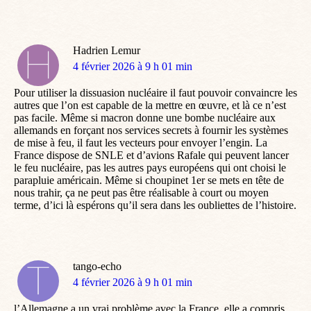
Hadrien Lemur
dit
4 février 2026 à 9 h 01 min
:
Pour utiliser la dissuasion nucléaire il faut pouvoir convaincre les
autres que l’on est capable de la mettre en œuvre, et là ce n’est
pas facile. Même si macron donne une bombe nucléaire aux
allemands en forçant nos services secrets à fournir les systèmes
de mise à feu, il faut les vecteurs pour envoyer l’engin. La
France dispose de SNLE et d’avions Rafale qui peuvent lancer
le feu nucléaire, pas les autres pays européens qui ont choisi le
parapluie américain. Même si choupinet 1er se mets en tête de
nous trahir, ça ne peut pas être réalisable à court ou moyen
terme, d’ici là espérons qu’il sera dans les oubliettes de l’histoire.
tango-echo
dit
4 février 2026 à 9 h 01 min
:
l’Allemagne a un vrai problème avec la France, elle a compris