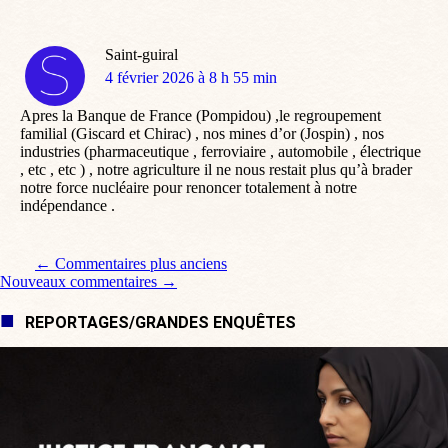
Saint-guiral
dit
4 février 2026 à 8 h 55 min
:
Apres la Banque de France (Pompidou) ,le regroupement
familial (Giscard et Chirac) , nos mines d’or (Jospin) , nos
industries (pharmaceutique , ferroviaire , automobile , électrique
, etc , etc ) , notre agriculture il ne nous restait plus qu’à brader
notre force nucléaire pour renoncer totalement à notre
indépendance .
Navigation de commentaire
← Commentaires plus anciens
Nouveaux commentaires →
REPORTAGES/GRANDES ENQUÊTES