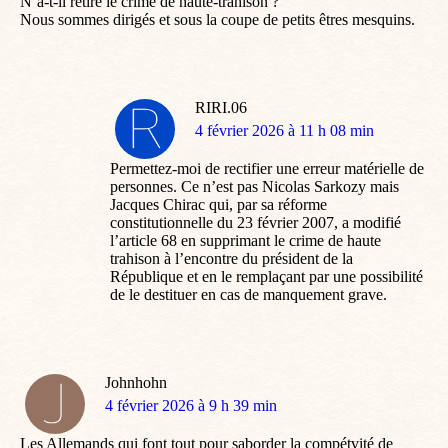
N’a-t-il retiré le crime de haute-trahison ?
Nous sommes dirigés et sous la coupe de petits êtres mesquins.
RIRI.06
dit
4 février 2026 à 11 h 08 min
:
Permettez-moi de rectifier une erreur matérielle de
personnes. Ce n’est pas Nicolas Sarkozy mais
Jacques Chirac qui, par sa réforme
constitutionnelle du 23 février 2007, a modifié
l’article 68 en supprimant le crime de haute
trahison à l’encontre du président de la
République et en le remplaçant par une possibilité
de le destituer en cas de manquement grave.
Johnhohn
dit
4 février 2026 à 9 h 39 min
:
Les Allemands qui font tout pour saborder la compétvité de