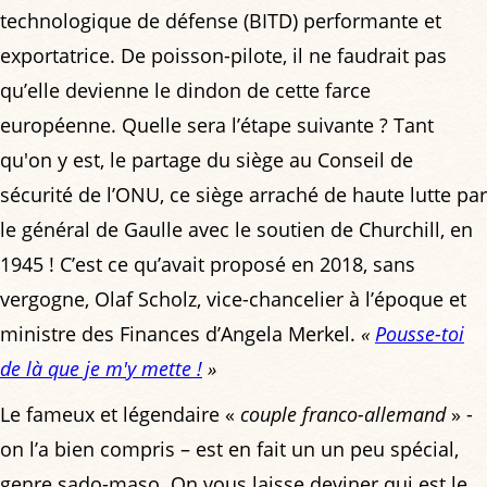
technologique de défense (BITD) performante et
exportatrice. De poisson-pilote, il ne faudrait pas
qu’elle devienne le dindon de cette farce
européenne. Quelle sera l’étape suivante ? Tant
qu'on y est, le partage du siège au Conseil de
sécurité de l’ONU, ce siège arraché de haute lutte par
le général de Gaulle avec le soutien de Churchill, en
1945 ! C’est ce qu’avait proposé en 2018, sans
vergogne, Olaf Scholz, vice-chancelier à l’époque et
ministre des Finances d’Angela Merkel.
«
Pousse-toi
de là que je m'y mette !
»
Le fameux et légendaire «
couple franco-allemand
» -
on l’a bien compris – est en fait un un peu spécial,
genre sado-maso. On vous laisse deviner qui est le