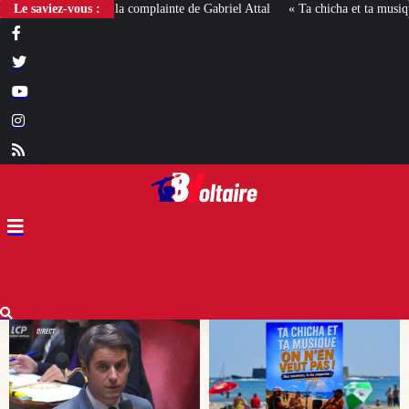
Le saviez-vous :
« Ta chicha et ta musique, on n’en veut pas » : la mairie RN