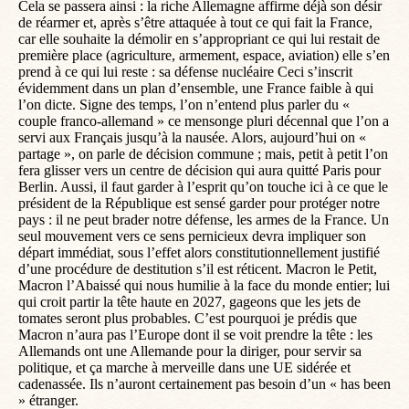
Cela se passera ainsi : la riche Allemagne affirme déjà son désir
de réarmer et, après s’être attaquée à tout ce qui fait la France,
car elle souhaite la démolir en s’appropriant ce qui lui restait de
première place (agriculture, armement, espace, aviation) elle s’en
prend à ce qui lui reste : sa défense nucléaire Ceci s’inscrit
évidemment dans un plan d’ensemble, une France faible à qui
l’on dicte. Signe des temps, l’on n’entend plus parler du «
couple franco-allemand » ce mensonge pluri décennal que l’on a
servi aux Français jusqu’à la nausée. Alors, aujourd’hui on «
partage », on parle de décision commune ; mais, petit à petit l’on
fera glisser vers un centre de décision qui aura quitté Paris pour
Berlin. Aussi, il faut garder à l’esprit qu’on touche ici à ce que le
président de la République est sensé garder pour protéger notre
pays : il ne peut brader notre défense, les armes de la France. Un
seul mouvement vers ce sens pernicieux devra impliquer son
départ immédiat, sous l’effet alors constitutionnellement justifié
d’une procédure de destitution s’il est réticent. Macron le Petit,
Macron l’Abaissé qui nous humilie à la face du monde entier; lui
qui croit partir la tête haute en 2027, gageons que les jets de
tomates seront plus probables. C’est pourquoi je prédis que
Macron n’aura pas l’Europe dont il se voit prendre la tête : les
Allemands ont une Allemande pour la diriger, pour servir sa
politique, et ça marche à merveille dans une UE sidérée et
cadenassée. Ils n’auront certainement pas besoin d’un « has been
» étranger.