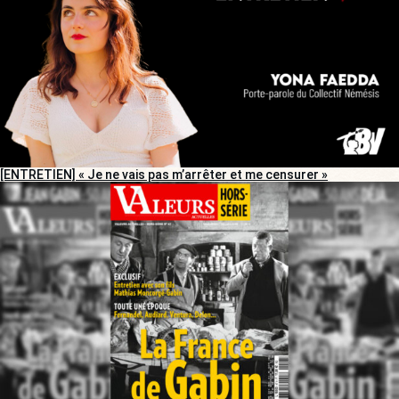
[ENTRETIEN] « Je ne vais pas m’arrêter et me censurer »