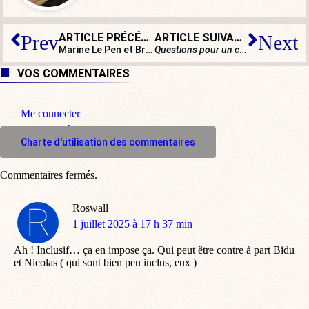
ARTICLE PRÉCÉDENT
ARTICLE SUIVANT
Prev
Next
Marine Le Pen et Bruno Retailleau préparent leurs partis à toute éventualité…
Questions pour un champion
, trop 
VOS COMMENTAIRES
Me connecter
M'inscrire à l'espace commentaire
Charte d'utilisation des commentaires
Commentaires fermés.
Roswall
dit
1 juillet 2025 à 17 h 37 min
:
Ah ! Inclusif… ça en impose ça. Qui peut être contre à part Bidu
et Nicolas ( qui sont bien peu inclus, eux )