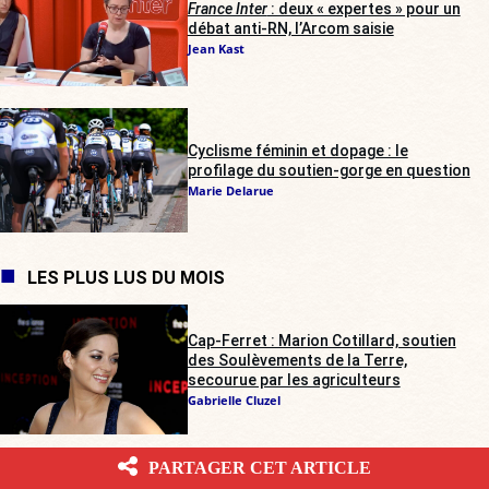
France Inter
: deux « expertes » pour un
débat anti-RN, l’Arcom saisie
Jean Kast
Cyclisme féminin et dopage : le
profilage du soutien-gorge en question
Marie Delarue
LES PLUS LUS DU MOIS
Cap-Ferret : Marion Cotillard, soutien
des Soulèvements de la Terre,
secourue par les agriculteurs
Gabrielle Cluzel
PARTAGER CET ARTICLE
Trouble à l’Assemblée : contrairement