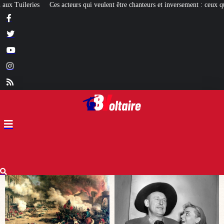
t être chanteurs et inversement : ceux qui réussissent et les autres
[EXPO] La