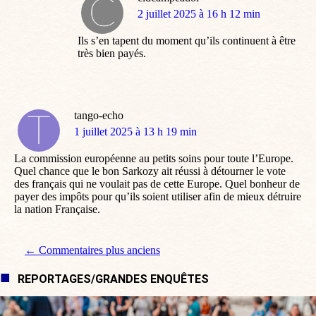
dit
2 juillet 2025 à 16 h 12 min
:
Ils s’en tapent du moment qu’ils continuent à être
très bien payés.
tango-echo
dit
1 juillet 2025 à 13 h 19 min
:
La commission européenne au petits soins pour toute l’Europe.
Quel chance que le bon Sarkozy ait réussi à détourner le vote
des français qui ne voulait pas de cette Europe. Quel bonheur de
payer des impôts pour qu’ils soient utiliser afin de mieux détruire
la nation Française.
Navigation de commentaire
← Commentaires plus anciens
REPORTAGES/GRANDES ENQUÊTES