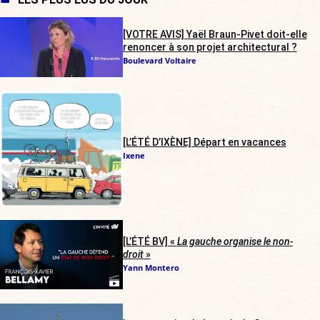
[VOTRE AVIS] Yaël Braun-Pivet doit-elle
renoncer à son projet architectural ?
Boulevard Voltaire
[L’ÉTÉ D’IXÈNE] Départ en vacances
Ixene
[L’ÉTÉ BV] «
La gauche organise le non-
droit
»
Yann Montero