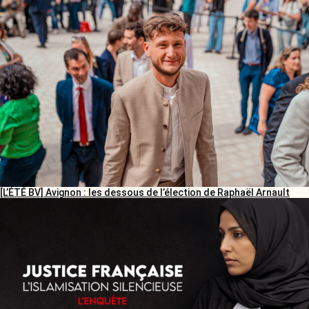
[L’ÉTÉ BV] Avignon : les dessous de l’élection de Raphaël Arnault