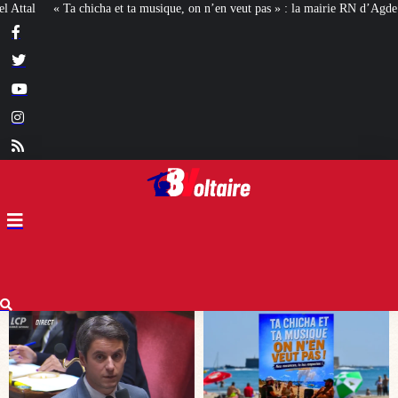
que, on n’en veut pas » : la mairie RN d’Agde face à la meute « antiraciste »