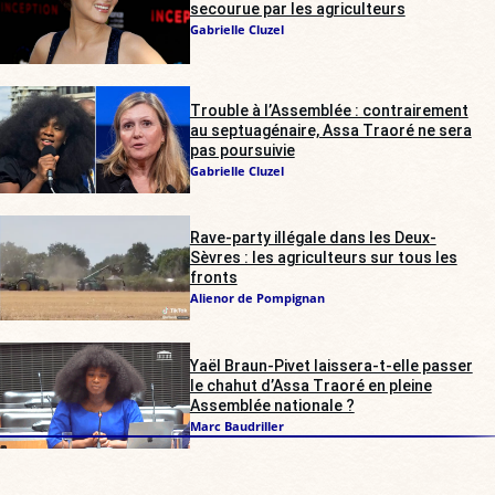
secourue par les agriculteurs
Gabrielle Cluzel
Trouble à l’Assemblée : contrairement
au septuagénaire, Assa Traoré ne sera
pas poursuivie
Gabrielle Cluzel
Rave-party illégale dans les Deux-
Sèvres : les agriculteurs sur tous les
fronts
Alienor de Pompignan
Yaël Braun-Pivet laissera-t-elle passer
le chahut d’Assa Traoré en pleine
Assemblée nationale ?
Marc Baudriller