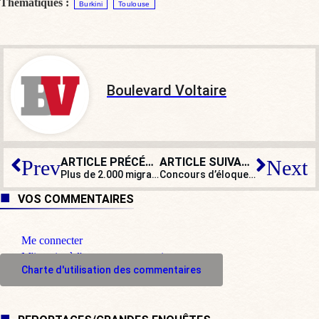
Thématiques :
Burkini
Toulouse
Boulevard Voltaire
ARTICLE PRÉCÉDENT
ARTICLE SUIVANT
Prev
Next
Plus de 2.000 migrants tentent d’entrer en Espagne
Concours d’éloquence sur la laïcité : pour certains élèves, « une forme de dictature » !
VOS COMMENTAIRES
Me connecter
M'inscrire à l'espace commentaire
Charte d'utilisation des commentaires