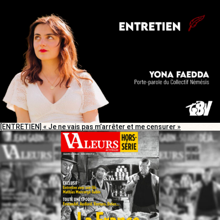
[ENTRETIEN] « Je ne vais pas m’arrêter et me censurer »