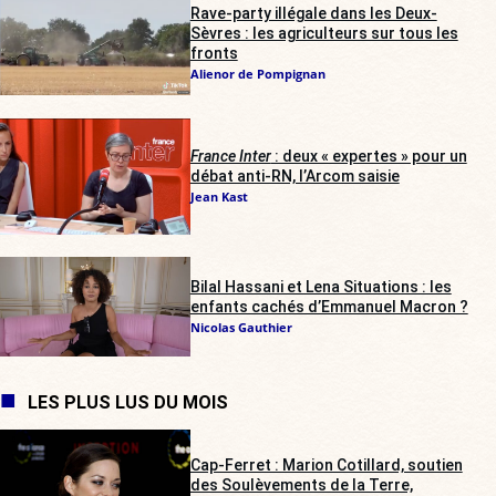
Rave-party illégale dans les Deux-
Sèvres : les agriculteurs sur tous les
fronts
Alienor de Pompignan
France Inter
: deux « expertes » pour un
débat anti-RN, l’Arcom saisie
Jean Kast
Bilal Hassani et Lena Situations : les
enfants cachés d’Emmanuel Macron ?
Nicolas Gauthier
LES PLUS LUS DU MOIS
Cap-Ferret : Marion Cotillard, soutien
des Soulèvements de la Terre,