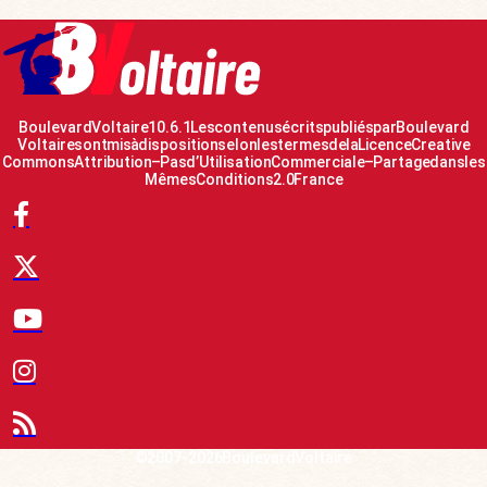
Boulevard Voltaire 10.6.1 Les contenus écrits publiés par Boulevard
Voltaire sont mis à disposition selon les termes de la Licence Creative
Commons Attribution – Pas d’Utilisation Commerciale – Partage dans les
Mêmes Conditions 2.0 France
© 2007-2026 Boulevard Voltaire