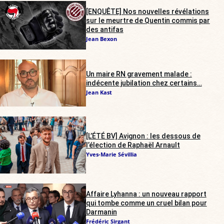
[ENQUÊTE] Nos nouvelles révélations
sur le meurtre de Quentin commis par
des antifas
Jean Bexon
Un maire RN gravement malade :
indécente jubilation chez certains…
Jean Kast
[L’ÉTÉ BV] Avignon : les dessous de
l’élection de Raphaël Arnault
Yves-Marie Sévillia
Affaire Lyhanna : un nouveau rapport
qui tombe comme un cruel bilan pour
Darmanin
Frédéric Sirgant