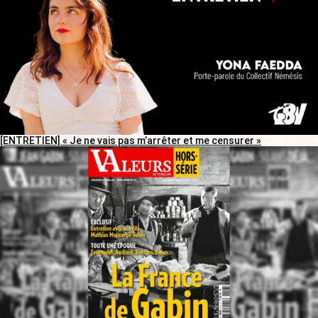
[ENTRETIEN] « Je ne vais pas m’arrêter et me censurer »