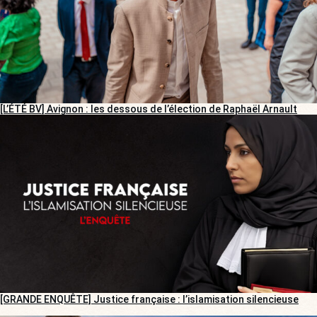
[L’ÉTÉ BV] Avignon : les dessous de l’élection de Raphaël Arnault
[GRANDE ENQUÊTE] Justice française : l’islamisation silencieuse