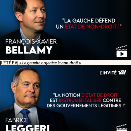
[L’ÉTÉ BV] «
La gauche organise le non-droit
»