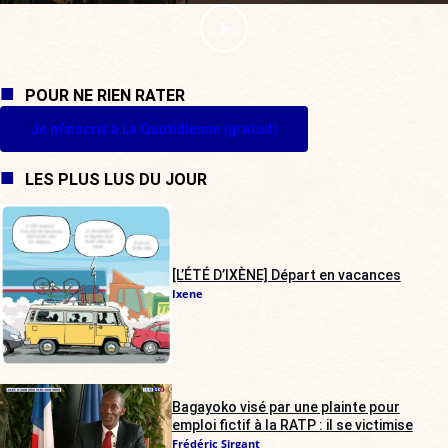
POUR NE RIEN RATER
Je m'inscris à La Quotidienne (gratuit)
LES PLUS LUS DU JOUR
[L’ÉTÉ D’IXÈNE] Départ en vacances
Ixene
Bagayoko visé par une plainte pour
emploi fictif à la RATP : il se victimise
Frédéric Sirgant