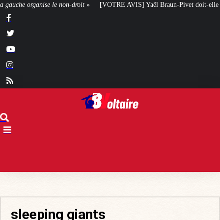
RE AVIS] Yaël Braun-Pivet doit-elle renoncer à son projet architectural ?
sleeping giants