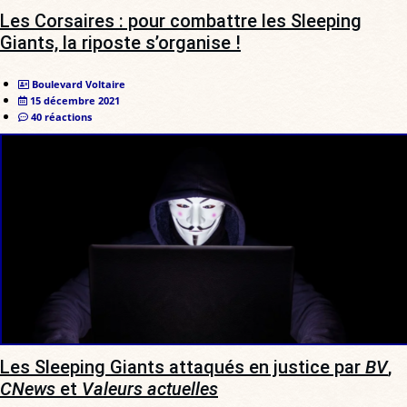
Les Corsaires : pour combattre les Sleeping
Giants, la riposte s’organise !
Boulevard Voltaire
15 décembre 2021
40 réactions
Les Sleeping Giants attaqués en justice par
BV
,
CNews
et
Valeurs actuelles