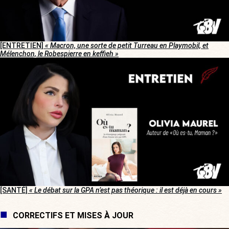
[ENTRETIEN]
« Macron, une sorte de petit Turreau en Playmobil, et
Mélenchon, le Robespierre en keffieh »
[SANTÉ]
« Le débat sur la GPA n’est pas théorique : il est déjà en cours »
CORRECTIFS ET MISES À JOUR