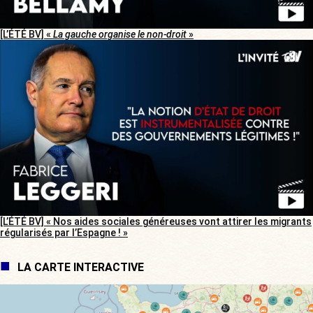
[L’ÉTÉ BV] «
La gauche organise le non-droit
»
[L’ÉTÉ BV] « Nos aides sociales généreuses vont attirer les migrants
régularisés par l’Espagne ! »
LA CARTE INTERACTIVE