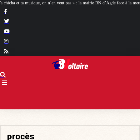
 n’en veut pas » : la mairie RN d’Agde face à la meute « antiraciste »
La hau
procès