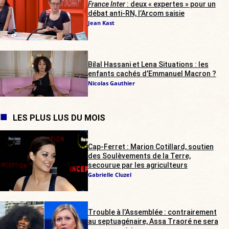
France Inter
: deux « expertes » pour un
débat anti-RN, l’Arcom saisie
Jean Kast
Bilal Hassani et Lena Situations : les
enfants cachés d’Emmanuel Macron ?
Nicolas Gauthier
LES PLUS LUS DU MOIS
Cap-Ferret : Marion Cotillard, soutien
des Soulèvements de la Terre,
secourue par les agriculteurs
Gabrielle Cluzel
Trouble à l’Assemblée : contrairement
au septuagénaire, Assa Traoré ne sera