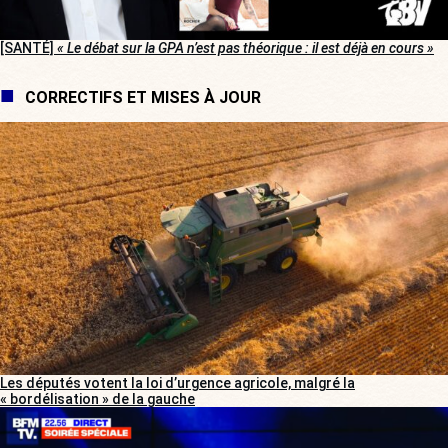
[SANTÉ]
« Le débat sur la GPA n’est pas théorique : il est déjà en cours »
CORRECTIFS ET MISES À JOUR
Les députés votent la loi d’urgence agricole, malgré la
« bordélisation » de la gauche