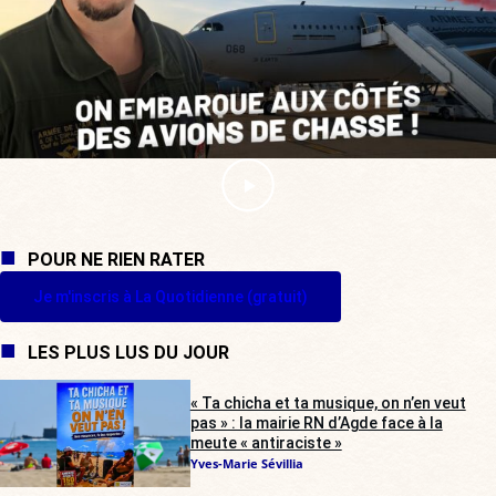
POUR NE RIEN RATER
Je m'inscris à La Quotidienne (gratuit)
LES PLUS LUS DU JOUR
« Ta chicha et ta musique, on n’en veut
pas » : la mairie RN d’Agde face à la
meute « antiraciste »
Yves-Marie Sévillia