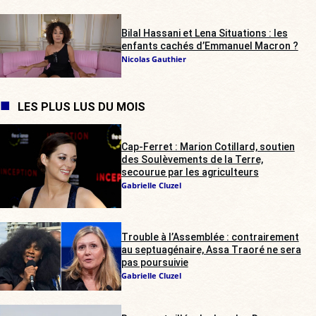
Bilal Hassani et Lena Situations : les
enfants cachés d’Emmanuel Macron ?
Nicolas Gauthier
LES PLUS LUS DU MOIS
Cap-Ferret : Marion Cotillard, soutien
des Soulèvements de la Terre,
secourue par les agriculteurs
Gabrielle Cluzel
Trouble à l’Assemblée : contrairement
au septuagénaire, Assa Traoré ne sera
pas poursuivie
Gabrielle Cluzel