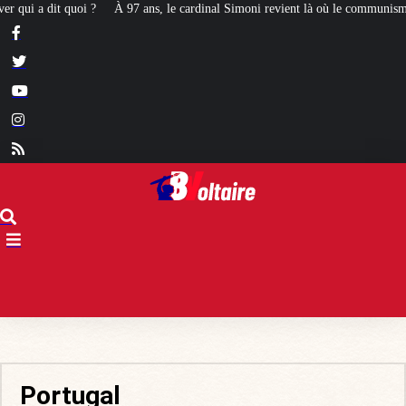
, le cardinal Simoni revient là où le communisme l’avait emprisonné
[STRI
Portugal