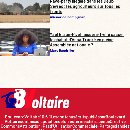
Rave-party illégale dans les Deux-
Sèvres : les agriculteurs sur tous les
fronts
Alienor de Pompignan
Yaël Braun-Pivet laissera-t-elle passer
le chahut d’Assa Traoré en pleine
Assemblée nationale ?
Marc Baudriller
Boulevard Voltaire 10.6.1 Les contenus écrits publiés par Boulevard
Voltaire sont mis à disposition selon les termes de la Licence Creative
Commons Attribution – Pas d’Utilisation Commerciale – Partage dans les