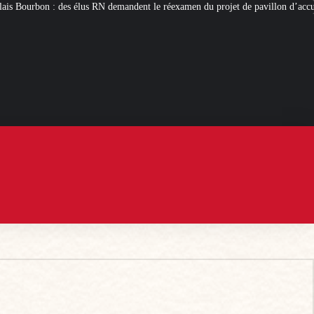
mandent le réexamen du projet de pavillon d’accueil à 50 millions d’euros
C