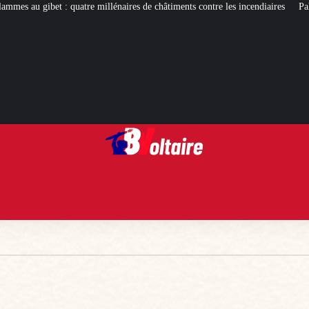
naires de châtiments contre les incendiaires
Palais Bourbon : des élus RN de