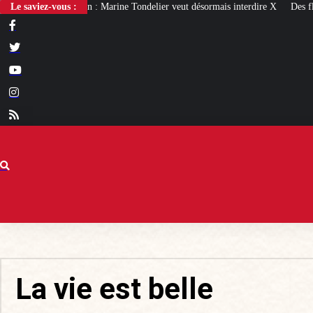
ne Tondelier veut désormais interdire X
Le saviez-vous :
Des flammes au gibet : quatre millé
La vie est belle