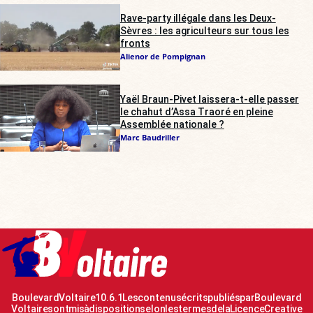
Rave-party illégale dans les Deux-
Sèvres : les agriculteurs sur tous les
fronts
Alienor de Pompignan
Yaël Braun-Pivet laissera-t-elle passer
le chahut d’Assa Traoré en pleine
Assemblée nationale ?
Marc Baudriller
Boulevard Voltaire 10.6.1 Les contenus écrits publiés par Boulevard
Voltaire sont mis à disposition selon les termes de la Licence Creative