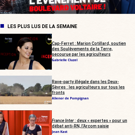
LES PLUS LUS DE LA SEMAINE
Cap-Ferret : Marion Cotillard, soutien
des Soulèvements de la Terre,
secourue par les agriculteurs
Gabrielle Cluzel
Rave-party illégale dans les Deux-
Sèvres : les agriculteurs sur tous les
fronts
Alienor de Pompignan
France Inter
: deux « expertes » pour un
débat anti-RN, l’Arcom saisie
Jean Kast