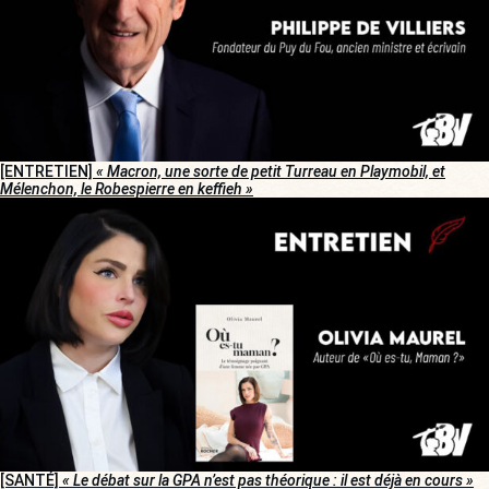
[ENTRETIEN]
« Macron, une sorte de petit Turreau en Playmobil, et
Mélenchon, le Robespierre en keffieh »
[SANTÉ]
« Le débat sur la GPA n’est pas théorique : il est déjà en cours »