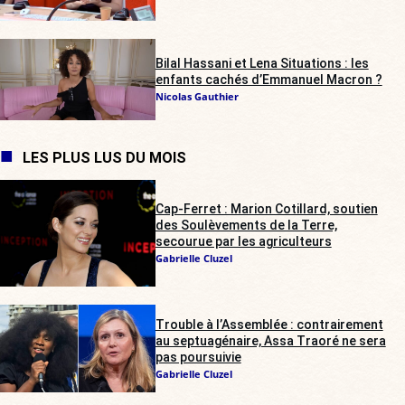
Bilal Hassani et Lena Situations : les
enfants cachés d’Emmanuel Macron ?
Nicolas Gauthier
LES PLUS LUS DU MOIS
Cap-Ferret : Marion Cotillard, soutien
des Soulèvements de la Terre,
secourue par les agriculteurs
Gabrielle Cluzel
Trouble à l’Assemblée : contrairement
au septuagénaire, Assa Traoré ne sera
pas poursuivie
Gabrielle Cluzel