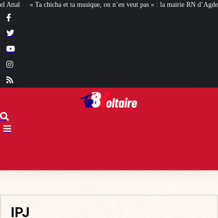
t ta musique, on n’en veut pas » : la mairie RN d’Agde face à la meute « antira
IPJ