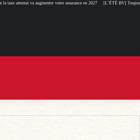
attentat va augmenter votre assurance en 2027
[L’ÉTÉ BV] Toujours plus de ta